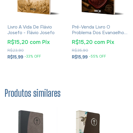
Livro A Vida De Flávio
Pré-Venda Livro O
Josefo - Flávio Josefo
Problema Dos Evangelhos
E Soluções- Eusébio De
R$15,20
com
Pix
R$15,20
com
Pix
Cesareia
R$23,90
R$35,90
-
33
% OFF
-
55
% OFF
R$15,99
R$15,99
Produtos similares