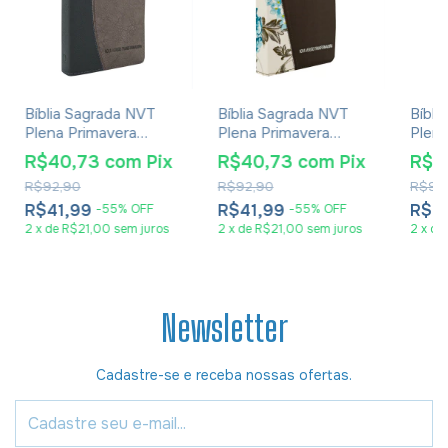
Bíblia Sagrada NVT
Bíblia Sagrada NVT
Bíbli
Plena Primavera
Plena Primavera
Plena
Duotone - Capa Luxo
Duotone - Capa Luxo
Duot
R$40,73
com
Pix
R$40,73
com
Pix
R$4
Tecido Preta
Tecido Café
Tecid
R$92,90
R$92,90
R$92
R$41,99
R$41,99
R$4
-
55
%
OFF
-
55
%
OFF
2
x
de
R$21,00
sem juros
2
x
de
R$21,00
sem juros
2
x
de
Newsletter
Cadastre-se e receba nossas ofertas.