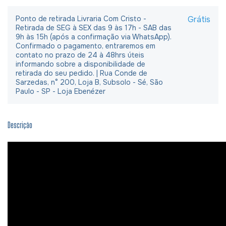
Ponto de retirada Livraria Com Cristo -
Grátis
Retirada de SEG à SEX das 9 às 17h - SAB das
9h às 15h (após a confirmação via WhatsApp).
Confirmado o pagamento, entraremos em
contato no prazo de 24 à 48hrs úteis
informando sobre a disponibilidade de
retirada do seu pedido. | Rua Conde de
Sarzedas, n° 200, Loja B, Subsolo - Sé, São
Paulo - SP - Loja Ebenézer
Descrição