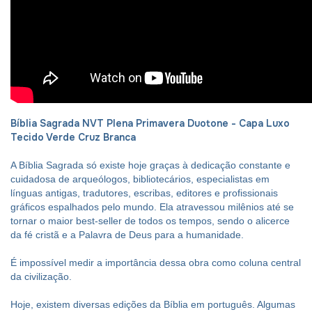
Bíblia Sagrada NVT Plena Primavera Duotone - Capa Luxo
Tecido Verde Cruz Branca
A Bíblia Sagrada só existe hoje graças à dedicação constante e
cuidadosa de arqueólogos, bibliotecários, especialistas em
línguas antigas, tradutores, escribas, editores e profissionais
gráficos espalhados pelo mundo. Ela atravessou milênios até se
tornar o maior best-seller de todos os tempos, sendo o alicerce
da fé cristã e a Palavra de Deus para a humanidade.
É impossível medir a importância dessa obra como coluna central
da civilização.
Hoje, existem diversas edições da Bíblia em português. Algumas