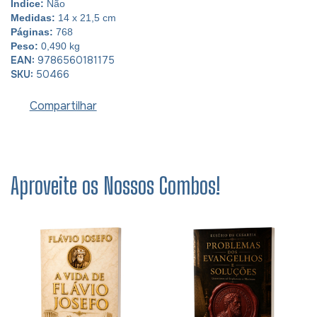
Índice:
Não
Medidas:
14 x 21,5 cm
Páginas:
768
Peso:
0,490 kg
EAN:
9786560181175
SKU:
50466
Compartilhar
Aproveite os Nossos Combos!