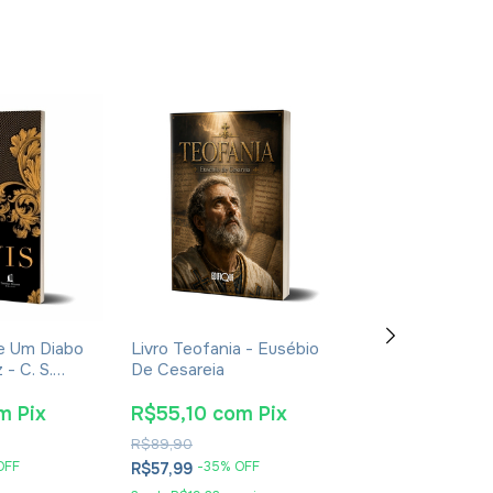
De Um Diabo
Livro Teofania - Eusébio
Pré-Venda Liv
- C. S.
De Cesareia
De Aquino: Sua 
ura
Obra E Sua Épo
Eudaldo Formen
m
Pix
R$55,10
com
Pix
R$115,90
co
R$89,90
R$269,90
OFF
-
35
% OFF
-
55
% O
R$57,99
R$121,99