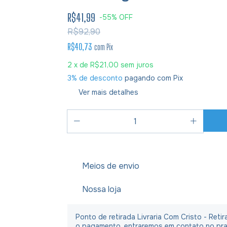
R$41,99
-
55
%
OFF
R$92,90
R$40,73
com
Pix
2
x de
R$21,00
sem juros
3% de desconto
pagando com Pix
Ver mais detalhes
Meios de envio
Nossa loja
Ponto de retirada Livraria Com Cristo - Ret
o pagamento, entraremos em contato no praz