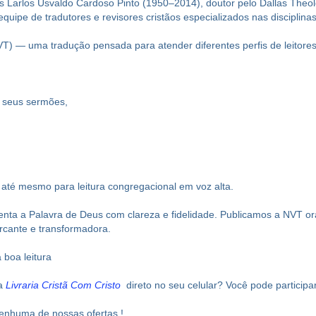
s Larlos Usvaldo Cardoso Pinto (1950–2014), doutor pelo Dallas Theolo
ipe de tradutores e revisores cristãos especializados nas disciplinas 
) — uma tradução pensada para atender diferentes perfis de leitores
a seus sermões,
 e até mesmo para leitura congregacional em voz alta.
enta a Palavra de Deus com clareza e fidelidade. Publicamos a NVT o
rcante e transformadora.
boa leitura
da
Livraria Cristã Com Cristo
direto no seu celular? Você pode particip
nenhuma de nossas ofertas !