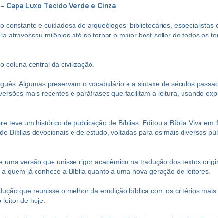
 - Capa Luxo Tecido Verde e Cinza
o constante e cuidadosa de arqueólogos, bibliotecários, especialistas e
la atravessou milênios até se tornar o maior best-seller de todos os te
 coluna central da civilização.
tuguês. Algumas preservam o vocabulário e a sintaxe de séculos passad
 versões mais recentes e paráfrases que facilitam a leitura, usando e
 teve um histórico de publicação de Bíblias. Editou a Bíblia Viva em 
e Bíblias devocionais e de estudo, voltadas para os mais diversos públ
 uma versão que unisse rigor acadêmico na tradução dos textos origi
o a quem já conhece a Bíblia quanto a uma nova geração de leitores.
ão que reunisse o melhor da erudição bíblica com os critérios mais at
leitor de hoje.