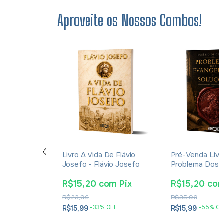
Aproveite os Nossos Combos!
s - Martinho
Livro A Vida De Flávio
Pré-Venda Liv
ão Trilíngue
Josefo - Flávio Josefo
Problema Dos
 e Português
E Soluções- 
Cesareia
om
Pix
R$15,20
com
Pix
R$15,20
c
R$23,90
R$35,90
OFF
-
33
% OFF
-
55
% 
R$15,99
R$15,99