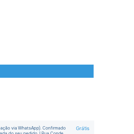
rmação via WhatsApp). Confirmado
Grátis
rada do seu pedido. | Rua Conde