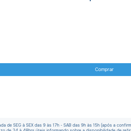
irada de SEG à SEX das 9 às 17h - SAB das 9h às 15h (após a confi
o de 24 à 48hrs úteis informando sobre a disponibilidade de reti