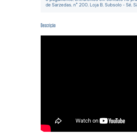
de Sarzedas, n° 200, Loja B, Subsolo - Sé, S
Descrição