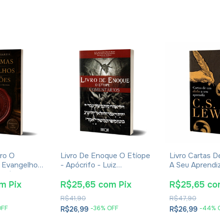
ro O
Livro De Enoque O Etíope
Livro Cartas 
 Evangelhos
- Apócrifo - Luiz
A Seu Aprendiz 
Eusébio De
Alexandre Solano Rossi
Lewis - Broch
om
Pix
R$25,65
com
Pix
R$25,65
co
R$41,90
R$47,90
OFF
-
36
% OFF
-
44
% 
R$26,99
R$26,99