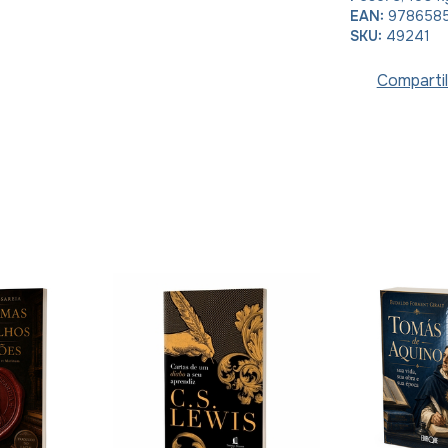
EAN:
978658
SKU:
49241
Compartil