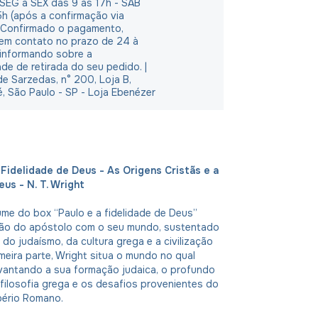
 SEG à SEX das 9 às 17h - SAB
5h (após a confirmação via
 Confirmado o pagamento,
em contato no prazo de 24 à
 informando sobre a
ade de retirada do seu pedido. |
e Sarzedas, n° 200, Loja B,
é, São Paulo - SP - Loja Ebenézer
 Fidelidade de Deus - As Origens Cristãs e a
us - N. T. Wright
ume do box “Paulo e a fidelidade de Deus”
ção do apóstolo com o seu mundo, sustentado
ar do judaísmo, da cultura grega e a civilização
meira parte, Wright situa o mundo no qual
evantando a sua formação judaica, o profundo
filosofia grega e os desafios provenientes do
pério Romano.