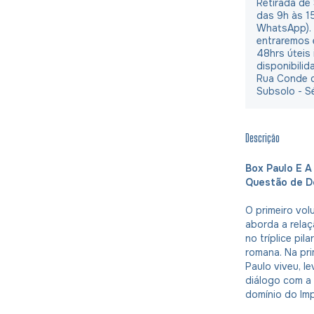
Retirada de
das 9h às 1
WhatsApp).
entraremos 
48hrs úteis
disponibilid
Rua Conde d
Subsolo - S
Descrição
Box Paulo E A
Questão de De
O primeiro vol
aborda a rela
no tríplice pil
romana. Na pri
Paulo viveu, l
diálogo com a 
domínio do Im