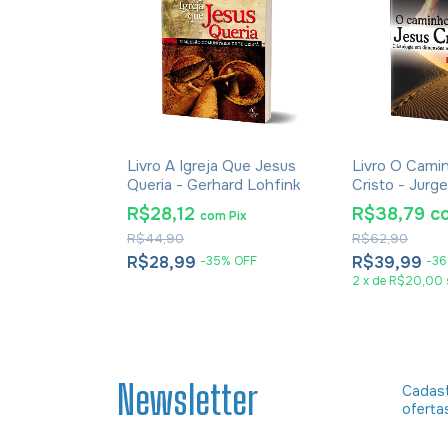
 - John
Livro A Igreja Que Jesus
Livro O Cami
Queria - Gerhard Lohfink
Cristo - Jur
R$28,12
R$38,79
c
m
Pix
com
Pix
R$44,90
R$62,90
R$28,99
R$39,99
%
OFF
-
35
%
OFF
-
36
2
x
de
R$20,00
Newsletter
Cadast
oferta