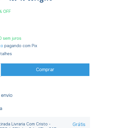
%
OFF
0
sem juros
to
pagando com Pix
talhes
 envio
ja
irada Livraria Com Cristo -
Grátis