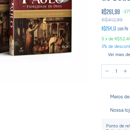
R$261,99
-
37
R$412,99
R$254,13
com
Pix
5
x de
R$52,4
3% de descon
Ver mais de
Meios de
Nossa lo
Ponto de ret