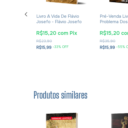
ção E A
Livro A Vida De Flávio
Pré-Venda Liv
cações Da
Josefo - Flávio Josefo
Problema Dos
rna Para A
E Soluções- 
tã - James K.
Cesareia
m
Pix
R$15,20
com
Pix
R$15,20
c
R$23,90
R$35,90
OFF
-
33
% OFF
-
55
% 
R$15,99
R$15,99
Produtos similares