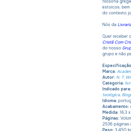
filosofia gre
estoicos, bem
do contexto ju
Nós da
Livrari
Quer receber 
Cristã Com Cri
do nosso
Gru
grupo e não p
Especificaçã
Marca:
Academ
Autor:
N. T. Wr
Categoria:
liv
Indicado para
teológica
,
Biogr
Idioma:
portu
Acabamento:
Medida:
16,3 x
Páginas:
Volum
2536 páginas 
Peso:
3,450 