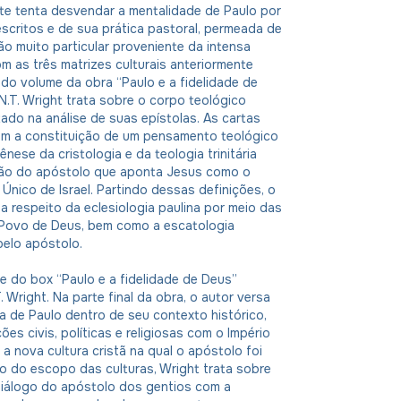
te tenta desvendar a mentalidade de Paulo por
scritos e de sua prática pastoral, permeada de
 muito particular proveniente da intensa
m as três matrizes culturais anteriormente
do volume da obra “Paulo e a fidelidade de
.T. Wright trata sobre o corpo teológico
itado na análise de suas epístolas. As cartas
lam a constituição de um pensamento teológico
nese da cristologia e da teologia trinitária
são do apóstolo que aponta Jesus como o
Único de Israel. Partindo dessas definições, o
 a respeito da eclesiologia paulina por meio das
 Povo de Deus, bem como a escatologia
pelo apóstolo.
e do box “Paulo e a fidelidade de Deus”
. Wright. Na parte final da obra, o autor versa
 de Paulo dentro de seu contexto histórico,
ões civis, políticas e religiosas com o Império
 nova cultura cristã na qual o apóstolo foi
ro do escopo das culturas, Wright trata sobre
diálogo do apóstolo dos gentios com a