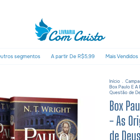
utros segmentos
A partir De R$5,99
Mais Vendidos
Início
.
Campa
Box Paulo E A 
Questão de Deu
Box Pau
- As Or
de Deus