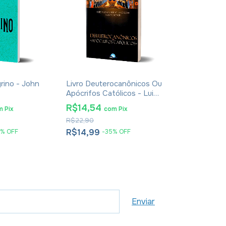
rino - John
Livro Deuterocanônicos Ou
Livro Ortodox
Apócrifos Católicos - Luiz
Chesterton
Alexandre Solano Rossi E
R$14,54
R$10,66
m
Pix
com
Pix
co
Ildo Perondi
R$22,90
R$24,90
R$14,99
R$10,99
%
OFF
-
35
%
OFF
-
5