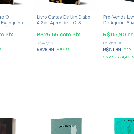
ro O
Livro Cartas De Um Diabo
Pré-Venda Liv
 Evangelhos
A Seu Aprendiz - C. S.
De Aquino: Sua
Eusébio De
Lewis - Brochura
Obra E Sua Ép
Eudaldo Forme
om
Pix
R$25,65
com
Pix
R$115,90
c
R$47,90
R$269,90
OFF
-
44
% OFF
-
55
% 
R$26,99
R$121,99
5
x
de
R$24,40
s