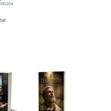
5181204
har