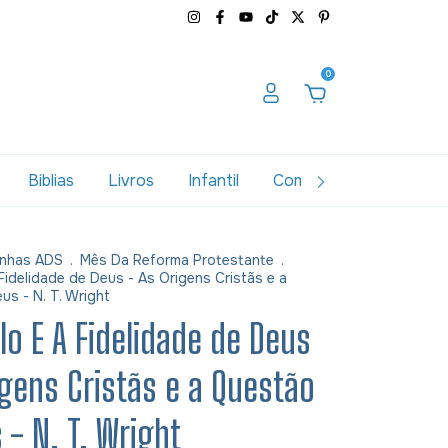
0
Biblias
Livros
Infantil
Combos
Variados
nhas ADS
.
Mês Da Reforma Protestante
.
Fidelidade de Deus - As Origens Cristãs e a
s - N. T. Wright
lo E A Fidelidade de Deus
igens Cristãs e a Questão
 - N. T. Wright