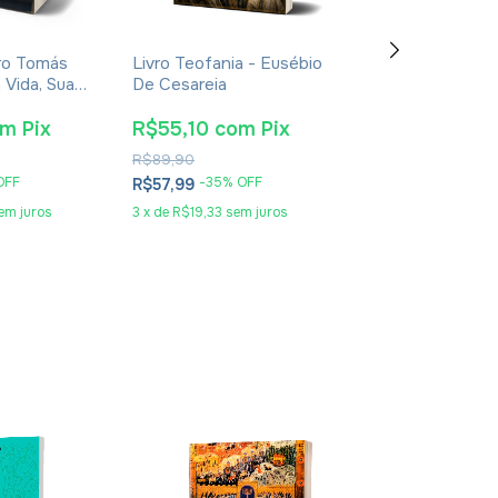
ro Tomás
Livro Teofania - Eusébio
Livro De Enoqu
 Vida, Sua
De Cesareia
- Apócrifo - Lu
oca -
Alexandre Sola
nt Giralt
om
Pix
R$55,10
com
Pix
R$25,65
co
R$89,90
R$41,90
OFF
-
35
% OFF
-
36
% O
R$57,99
R$26,99
em juros
3
x
de
R$19,33
sem juros