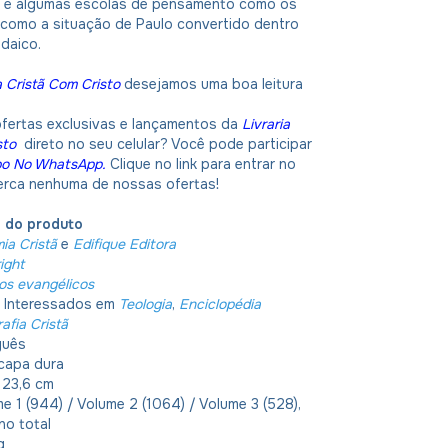
ga e algumas escolas de pensamento como os
 como a situação de Paulo convertido dentro
daico.
a Cristã Com Cristo
desejamos uma boa leitura
ofertas exclusivas e lançamentos da
Livraria
sto
direto no seu celular? Você pode participar
po No WhatsApp
.
Clique no link para entrar no
erca nenhuma de nossas ofertas!
o do produto
ia Cristã
e
Edifique Editora
ight
ros evangélicos
:
Interessados em
Teologia
,
Enciclopédia
afia Cristã
guês
capa dura
 23,6 cm
e 1 (944) / Volume 2 (1064) / Volume 3 (528),
no total
kg