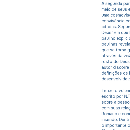
A segunda par
meio de seus e
uma cosmovisão
convivência co
citadas. Segun
Deus” em que N
paulino explic
paulinas reve
que se torna gê
através da vi
rosto do Deus 
autor discorre
definições de
desenvolvida 
Terceiro volum
escrito por N.T
sobre a pessoa
com suas relaç
Romano e com a
inserido. Dent
o importante 