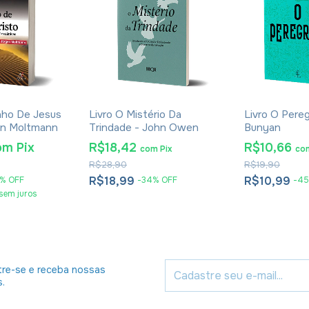
nho De Jesus
Livro O Mistério Da
Livro O Pereg
gen Moltmann
Trindade - John Owen
Bunyan
om
Pix
R$18,42
R$10,66
com
Pix
co
R$28,90
R$19,90
R$18,99
R$10,99
%
OFF
-
34
%
OFF
-
45
sem juros
re-se e receba nossas
s.