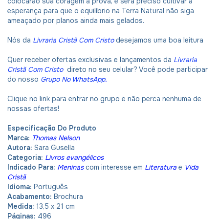
colocarão sua coragem à prova, e será preciso cultivar a
esperança para que o equilíbrio na Terra Natural não siga
ameaçado por planos ainda mais gelados.
Nós da
Livraria Cristã Com Cristo
desejamos uma boa leitura
Quer receber ofertas exclusivas e lançamentos da
Livraria
Cristã Com Cristo
direto no seu celular? Você pode participar
do nosso
Grupo No WhatsApp
.
Clique no link para entrar no grupo e não perca nenhuma de
nossas ofertas!
Especificação Do Produto
Marca:
Thomas Nelson
Autora:
Sara Gusella
Categoria:
Livros evangélicos
Indicado Para:
Meninas
com interesse em
Literatura
e
Vida
Cristã
Idioma:
Português
Acabamento:
Brochura
Medida:
13,5 x 21 cm
Páginas:
496