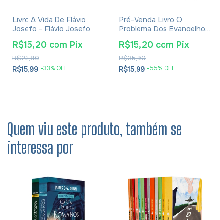
Livro A Vida De Flávio
Pré-Venda Livro O
Josefo - Flávio Josefo
Problema Dos Evangelhos
E Soluções- Eusébio De
R$15,20
com
Pix
R$15,20
com
Pix
Cesareia
R$23,90
R$35,90
-
33
% OFF
-
55
% OFF
R$15,99
R$15,99
Quem viu este produto, também se
interessa por