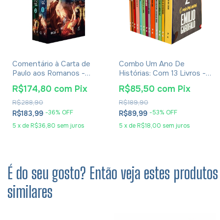
Comentário à Carta de
Combo Um Ano De
Paulo aos Romanos -
Histórias: Com 13 Livros -
James Dunn
Emílio Garofalo
R$174,80
com
Pix
R$85,50
com
Pix
R$288,90
R$189,90
-
36
% OFF
-
53
% OFF
R$183,99
R$89,99
5
x
de
R$36,80
sem juros
5
x
de
R$18,00
sem juros
É do seu gosto? Então veja estes produtos
similares