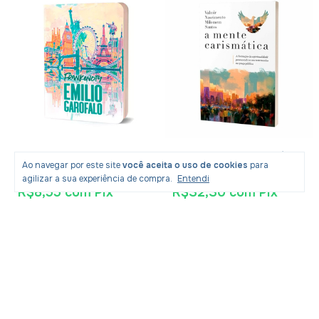
Livro Frankencity - Emilio
Livro A Mente Carismática
Ao navegar por este site
você aceita o uso de cookies
para
Garofalo
- Valmir Nascimento
agilizar a sua experiência de compra.
Entendi
R$8,55
com
Pix
R$32,30
com
Pix
R$24,90
R$59,90
-
64
% OFF
-
43
% OFF
R$8,99
R$33,99
2
x
de
R$17,00
sem juros
Produtos similares