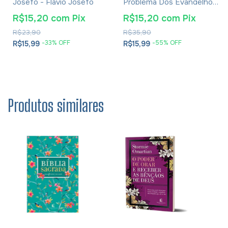
Josefo - Flávio Josefo
Problema Dos Evangelhos
E Soluções- Eusébio De
R$15,20
com
Pix
R$15,20
com
Pix
Cesareia
R$23,90
R$35,90
-
33
% OFF
-
55
% OFF
R$15,99
R$15,99
Produtos similares