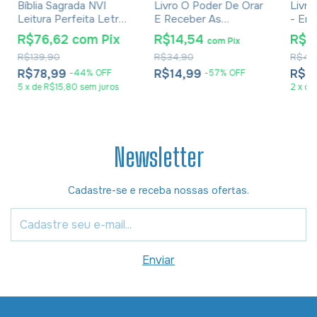
Bíblia Sagrada NVI
Livro O Poder De Orar
Livro
Leitura Perfeita Letra
E Receber As
- Em
Grande Flores
Bênçãos De Deus -
R$76,62
com
Pix
R$14,54
R$3
com
Pix
Stormie Omartian
R$139,90
R$34,90
R$48
R$78,99
R$14,99
R$3
-
44
%
OFF
-
57
%
OFF
5
x
de
R$15,80
sem juros
2
x
de
Newsletter
Cadastre-se e receba nossas ofertas.