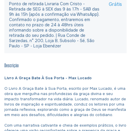
Ponto de retirada Livraria Com Cristo -
Grátis
Retirada de SEG à SEX das 9 às 17h - SAB das
9h às 15h (após a confirmação via WhatsApp).
Confirmado o pagamento, entraremos em
contato no prazo de 24 à 48hrs úteis
informando sobre a disponibilidade de
retirada do seu pedido. | Rua Conde de
Sarzedas, n° 200, Loja B, Subsolo - Sé, São
Paulo - SP - Loja Ebenézer
Descrição
Livro A Graça Bate À Sua Porta - Max Lucado
O Livro A Graça Bate à Sua Porta, escrito por Max Lucado, é uma
obra que mergulha nas profundezas da graça divina e seu
impacto transformador na vida diária. Lucado, renomado autor de
livros de inspiração e espiritualidade, conduz os leitores por uma
jornada reflexiva, explorando como a graça de Deus se manifesta
em meio aos desafios, dificuldades e alegrias do cotidiano.
Com uma narrativa cativante e cheia de exemplos práticos, o livro
oferece uma visão reconfortante sobre a presença da graça e