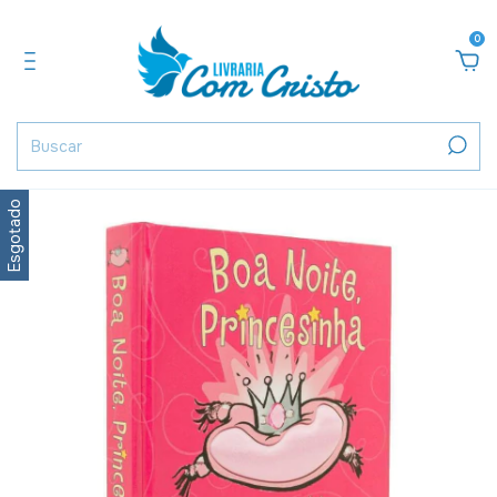
0
Esgotado