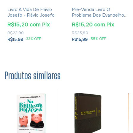
Livro A Vida De Flávio
Pré-Venda Livro O
Josefo - Flávio Josefo
Problema Dos Evangelhos
E Soluções- Eusébio De
R$15,20
com
Pix
R$15,20
com
Pix
Cesareia
R$23,90
R$35,90
-
33
% OFF
-
55
% OFF
R$15,99
R$15,99
Produtos similares