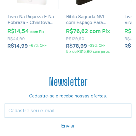
Livro Na Riqueza E Na
Bíblia Sagrada NVI
Livro
Pobreza - Christovam
com Espaço Para
Virão
Bluhm Jr.
Anotações - Capa
R$14,54
R$76,62
com
Pix
R$2
com
Pix
Luxo Marrom
R$44,90
R$129,90
R$44
R$14,99
R$78,99
R$2
-
67
%
OFF
-
39
%
OFF
5
x
de
R$15,80
sem juros
Newsletter
Cadastre-se e receba nossas ofertas.