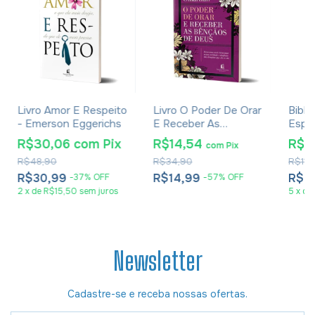
Livro Amor E Respeito
Livro O Poder De Orar
Bibli
- Emerson Eggerichs
E Receber As
Espa
Bênçãos De Deus -
Anot
R$30,06
com
Pix
R$14,54
R$7
com
Pix
Stormie Omartian
Verme
R$48,90
R$34,90
R$119
R$30,99
R$14,99
R$7
-
37
%
OFF
-
57
%
OFF
2
x
de
R$15,50
sem juros
5
x
de
Newsletter
Cadastre-se e receba nossas ofertas.