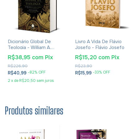
Dicionário Global De
Livro A Vida De Flávio
Teologia - William A.
Josefo - Flávio Josefo
Dyrness
R$38,95
com
Pix
R$15,20
com
Pix
R$226,90
R$23,90
-
82
% OFF
-
33
% OFF
R$40,99
R$15,99
2
x
de
R$20,50
sem juros
Produtos similares