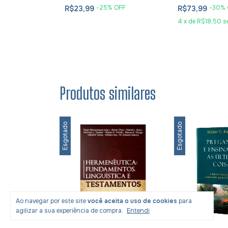
 OFF
-
25
% OFF
-
30
% 
R$23,99
R$73,99
em juros
4
x
de
R$18,50
s
Produtos similares
Esgotado
Esgotado
Ao navegar por este site
você aceita o uso de cookies
para
agilizar a sua experiência de compra.
Entendi