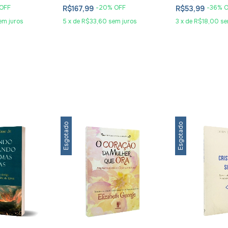
OFF
-
20
% OFF
-
36
% 
R$167,99
R$53,99
em juros
5
x
de
R$33,60
sem juros
3
x
de
R$18,00
se
Esgotado
Esgotado