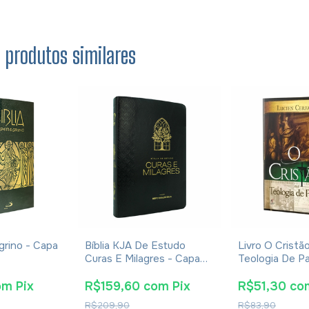
s produtos similares
grino - Capa
Bíblia KJA De Estudo
Livro O Cristã
Curas E Milagres - Capa
Teologia De Pa
Luxo Preta
Cerfaux
om
Pix
R$159,60
com
Pix
R$51,30
co
R$209,90
R$83,90