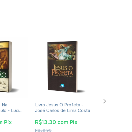
o Na
Livro Jesus O Profeta -
Bíblia Sagrada 
ulo - Lucien
José Carlos de Lima Costa
Pastoral - Capa
m
Pix
R$13,30
com
Pix
R$60,80
co
R$59,90
R$87,90