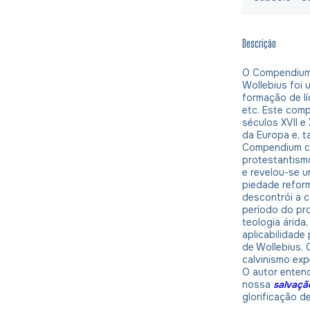
Descrição
O Compendium 
Wollebius foi
formação de lí
etc. Este comp
séculos XVII e
da Europa e, t
Compendium co
protestantismo
e revelou-se u
piedade reform
descontrói a c
período do pr
teologia árida
aplicabilidade
de Wollebius. 
calvinismo expe
O autor entend
nossa
salvaçã
glorificação d