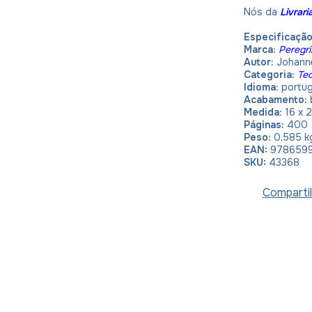
Nós da
Livrar
Especificaçã
Marca:
Peregr
Autor:
Johanne
Categoria:
Teo
Idioma:
portu
Acabamento:
 
Medida:
16 x 
Páginas:
400
Peso:
0,585 k
EAN:
978659
SKU:
43368
Compartil