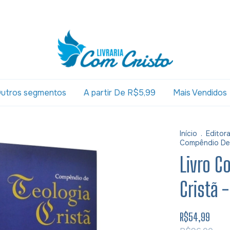
utros segmentos
A partir De R$5,99
Mais Vendidos
Início
.
Editor
Compêndio De 
Livro C
Cristã 
R$54,99