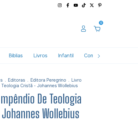
0
Biblias
Livros
Infantil
Combos
Variados
as
.
Editoras
.
Editora Peregrino
.
Livro
Teologia Cristã - Johannes Wollebius
ompêndio De Teologia
- Johannes Wollebius