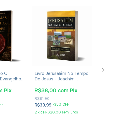
ro O
Livro Jerusalém No Tempo
Livro Manual De
 Evangelhos
De Jesus - Joachim
Costumes E Tr
usébio De
Jeremias - Impressão
Dos Tempos Bíb
2024
Leonardo Andr
m
Pix
R$38,00
com
Pix
R$30,40
co
R$61,90
R$49,90
FF
-
35
% OFF
-
36
% O
R$39,99
R$31,99
2
x
de
R$20,00
sem juros
2
x
de
R$16,00
se