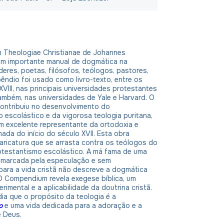
Theologiae Christianae de Johannes
 um importante manual de dogmática na
deres, poetas, filósofos, teólogos, pastores,
êndio foi usado como livro-texto, entre os
 XVIII, nas principais universidades protestantes
ambém, nas universidades de Yale e Harvard. O
ntribuiu no desenvolvimento do
 escolástico e da vigorosa teologia puritana,
m excelente representante da ortodoxia e
ada do início do século XVII. Esta obra
aricatura que se arrasta contra os teólogos do
otestantismo escolástico. A má fama de uma
, marcada pela especulação e sem
 para a vida cristã não descreve a dogmática
O Compendium revela exegese bíblica, um
rimental e a aplicabilidade da doutrina cristã.
ia que o propósito da teologia é a
o
e uma vida dedicada para a adoração e a
e Deus.