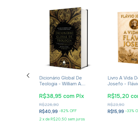
 De Um Diabo
Dicionário Global De
Livro A Vida D
z - C. S.
Teologia - William A.
Josefo - Fláv
hura
Dyrness
om
Pix
R$38,95
com
Pix
R$15,20
c
R$226,90
R$23,90
 OFF
-
82
% OFF
-
33
% O
R$40,99
R$15,99
2
x
de
R$20,50
sem juros