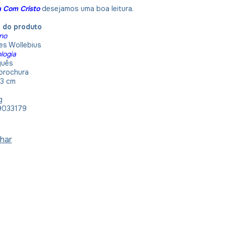
ia Com Cristo
desejamos uma boa leitura.
o do produto
ino
s Wollebius
logia
guês
b
rochura
23 cm
g
9033179
har