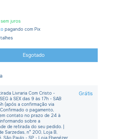
sem juros
to
pagando com Pix
talhes
ja
irada Livraria Com Cristo -
Grátis
 SEG à SEX das 9 às 17h - SAB
5h (após a confirmação via
 Confirmado o pagamento,
em contato no prazo de 24 à
 informando sobre a
ade de retirada do seu pedido. |
e Sarzedas, n° 200, Loja B,
é, São Paulo - SP - Loja Ebenézer