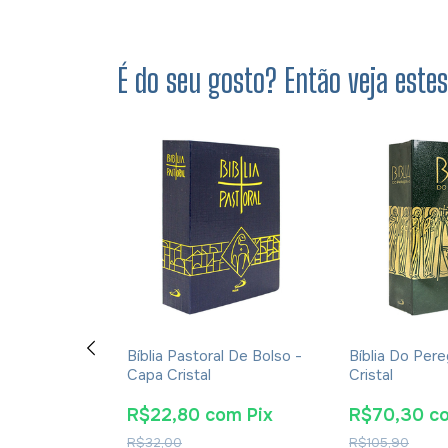
É do seu gosto? Então veja este
0 Anos -
Bíblia Pastoral De Bolso -
Bíblia Do Pere
igante - Capa
Capa Cristal
Cristal
om
Pix
R$22,80
com
Pix
R$70,30
c
R$32,00
R$105,90