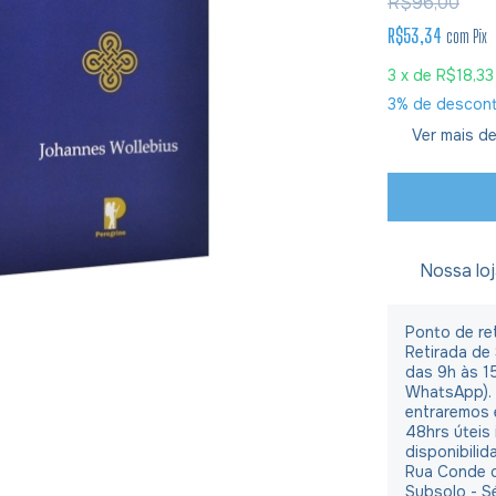
R$96,00
R$53,34
com
Pix
3
x de
R$18,33
3% de descon
Ver mais de
Nossa lo
Ponto de ret
Retirada de
das 9h às 1
WhatsApp).
entraremos 
48hrs úteis
disponibilid
Rua Conde d
Subsolo - S