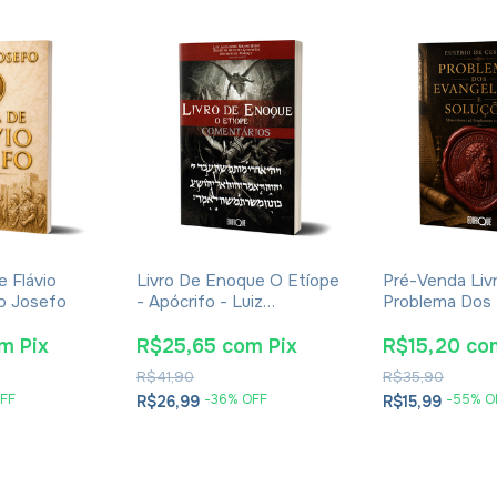
e Flávio
Livro De Enoque O Etíope
Pré-Venda Liv
io Josefo
- Apócrifo - Luiz
Problema Dos
Alexandre Solano Rossi
E Soluções- E
Cesareia
om
Pix
R$25,65
com
Pix
R$15,20
co
R$41,90
R$35,90
FF
-
36
% OFF
-
55
% O
R$26,99
R$15,99