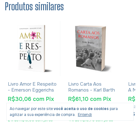
Produtos similares
Livro Amor E Respeito
Livro Carta Aos
Livro
- Emerson Eggerichs
Romanos - Karl Barth
A Me
Nome
R$30,06
com
Pix
R$61,10
com
Pix
R$2
Bíbli
R$48,90
R$97,90
R$39
Mett
Ao navegar por este site
você aceita o uso de cookies
para
R$30,99
R$62,99
R$2
-
37
%
OFF
-
36
%
OFF
agilizar a sua experiência de compra.
Entendi
2
x
de
R$15,50
sem juros
4
x
de
R$15,75
sem juros