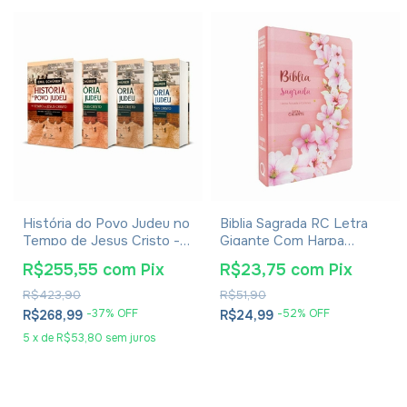
História do Povo Judeu no
Biblia Sagrada RC Letra
Tempo de Jesus Cristo -
Gigante Com Harpa
Emil Schürer - Coleção
Avivada E Corinhos Capa
R$255,55
com
Pix
R$23,75
com
Pix
Completa Vol. 1 ao 4
Dura Ramos Flores
R$423,90
R$51,90
-
37
% OFF
-
52
% OFF
R$268,99
R$24,99
5
x
de
R$53,80
sem juros