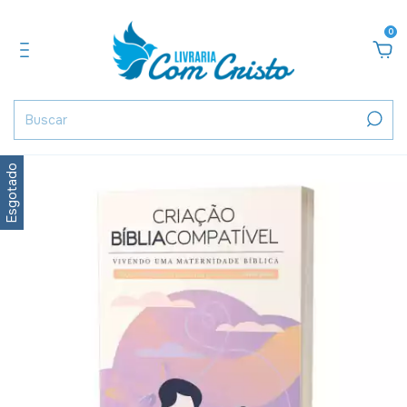
0
Esgotado