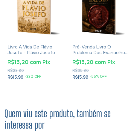
Livro A Vida De Flávio
Pré-Venda Livro O
Josefo - Flávio Josefo
Problema Dos Evangelhos
E Soluções- Eusébio De
R$15,20
com
Pix
R$15,20
com
Pix
Cesareia
R$23,90
R$35,90
-
33
% OFF
-
55
% OFF
R$15,99
R$15,99
Quem viu este produto, também se
interessa por