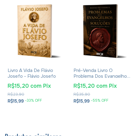
Livro A Vida De Flávio
Pré-Venda Livro O
Josefo - Flávio Josefo
Problema Dos Evangelhos
E Soluções- Eusébio De
R$15,20
com
Pix
R$15,20
com
Pix
Cesareia
R$23,90
R$35,90
-
33
% OFF
-
55
% OFF
R$15,99
R$15,99