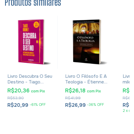
Produtos similares
Livro Descubra O Seu
Livro O Filósofo E A
Livro
Destino - Tiago
Teologia - Étienne
milen
Brunet - Versão
Gilson
espir
R$20,36
R$26,18
R$3
com
Pix
com
Pix
Econômica
vida 
R$53,90
R$41,99
R$62
prosp
Brun
R$20,99
R$26,99
R$3
-
61
%
OFF
-
36
%
OFF
2
x
de