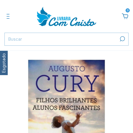
0
Esgotado