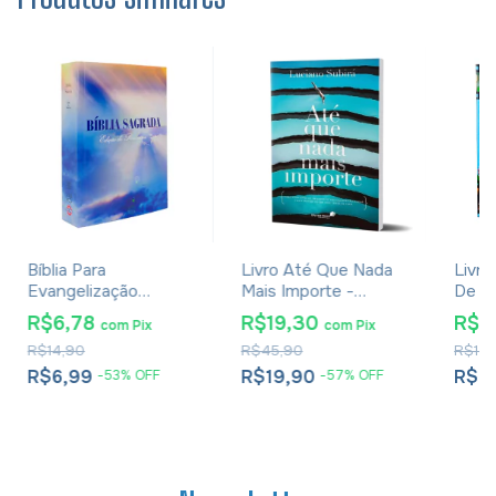
Bíblia Para
Livro Até Que Nada
Livro
Evangelização
Mais Importe -
De Fé
Pequena - RC Edição
Luciano Subirá
Bíblia
R$6,78
R$19,30
R$6
com
Pix
com
Pix
De Promessas
R$14,90
R$45,90
R$14,
R$6,99
R$19,90
R$6
-
53
%
OFF
-
57
%
OFF