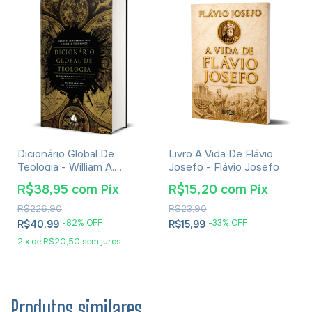
Dicionário Global De
Livro A Vida De Flávio
Teologia - William A.
Josefo - Flávio Josefo
Dyrness
R$38,95
com
Pix
R$15,20
com
Pix
R$226,90
R$23,90
-
82
% OFF
-
33
% OFF
R$40,99
R$15,99
2
x
de
R$20,50
sem juros
Produtos similares