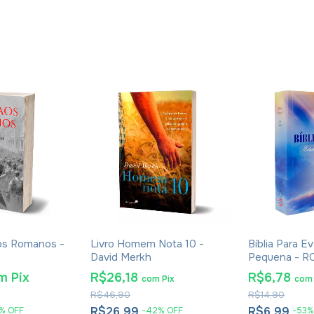
Aos Romanos -
Livro Homem Nota 10 -
Bíblia Para E
David Merkh
Pequena - R
Promessas
m
Pix
R$26,18
R$6,78
com
Pix
com
R$46,90
R$14,90
R$26,99
R$6,99
%
OFF
-
42
%
OFF
-
53