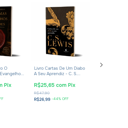
ro O
Livro Cartas De Um Diabo
Livro Jerusal
 Evangelhos
A Seu Aprendiz - C. S.
De Jesus - Jo
usébio De
Lewis - Brochura
Jeremias - Imp
2024
m
Pix
R$25,65
com
Pix
R$38,00
co
R$47,90
R$61,90
FF
-
44
% OFF
-
35
% O
R$26,99
R$39,99
2
x
de
R$20,00
se