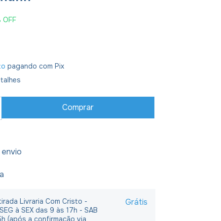
%
OFF
to
pagando com Pix
talhes
 envio
ja
irada Livraria Com Cristo -
Grátis
 SEG à SEX das 9 às 17h - SAB
5h (após a confirmação via