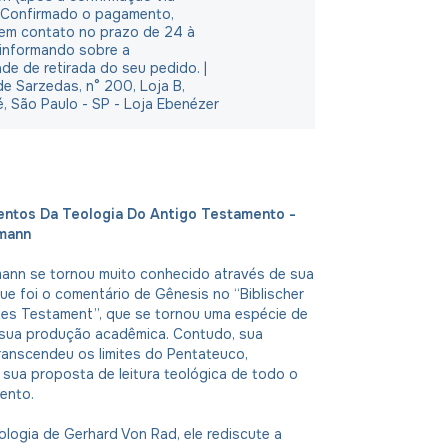
 Confirmado o pagamento,
em contato no prazo de 24 à
 informando sobre a
ade de retirada do seu pedido. |
e Sarzedas, n° 200, Loja B,
é, São Paulo - SP - Loja Ebenézer
entos Da Teologia Do Antigo Testamento -
mann
ann se tornou muito conhecido através de sua
ue foi o comentário de Gênesis no “Biblischer
tes Testament”, que se tornou uma espécie de
 sua produção acadêmica. Contudo, sua
ranscendeu os limites do Pentateuco,
sua proposta de leitura teológica de todo o
ento.
ologia de Gerhard Von Rad, ele rediscute a