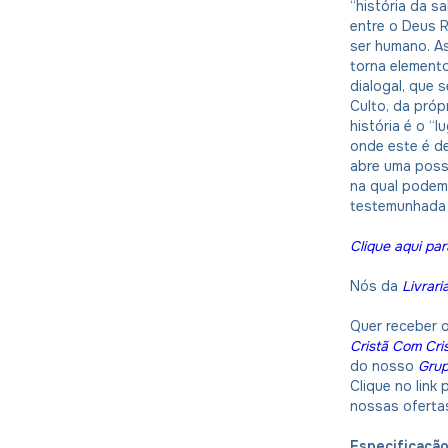
“história da s
entre o Deus R
ser humano. As
torna element
dialogal, que 
Culto, da pró
história é o “
onde este é d
abre uma possi
na qual podemo
testemunhada 
Clique aqui par
Nós da
Livrari
Quer receber 
Cristã Com Cri
do nosso
Gru
Clique no link
nossas oferta
Especificaçã