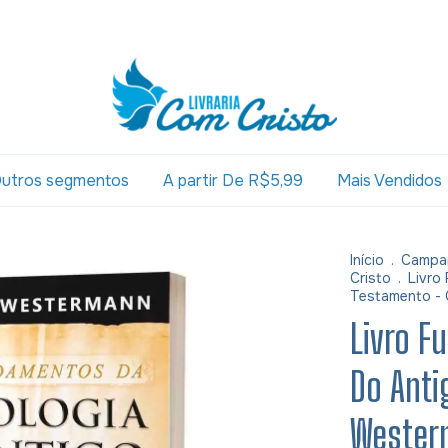
utros segmentos
A partir De R$5,99
Mais Vendidos
Início
.
Campa
Cristo
.
Livro
Testamento -
Livro F
Do Anti
Wester