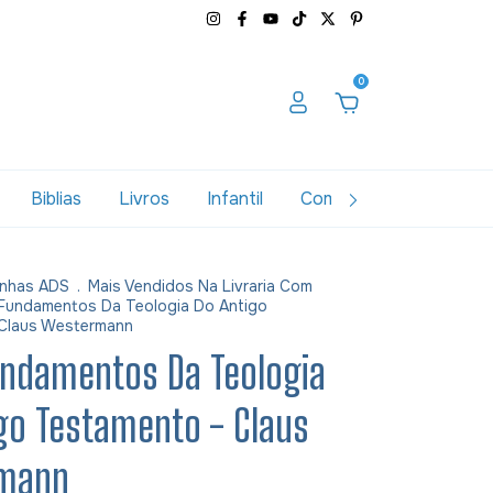
0
Biblias
Livros
Infantil
Combos
Variados
nhas ADS
.
Mais Vendidos Na Livraria Com
 Fundamentos Da Teologia Do Antigo
 Claus Westermann
undamentos Da Teologia
go Testamento - Claus
mann