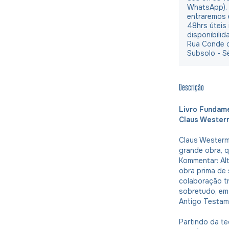
WhatsApp).
entraremos 
48hrs úteis
disponibilid
Rua Conde d
Subsolo - S
Descrição
Livro Fundam
Claus Wester
Claus Westerm
grande obra, q
Kommentar: Al
obra prima de
colaboração t
sobretudo, em 
Antigo Testam
Partindo da te