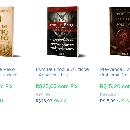
e Flávio
Livro De Enoque O Etíope
Pré-Venda Liv
io Josefo
- Apócrifo - Luiz
Problema Dos
Alexandre Solano Rossi
E Soluções- E
Cesareia
om
Pix
R$25,65
com
Pix
R$15,20
co
R$41,90
R$35,90
FF
-
36
% OFF
-
55
% O
R$26,99
R$15,99