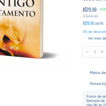
R$29,99
-
35
R$45,90
R$29,09
com
Pix
3% de descon
Ver mais de
Meios de
Nossa lo
Ponto de ret
Retirada de
das 9h às 1