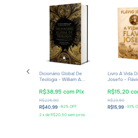
De Cultura,
Dicionário Global De
Livro A Vida D
Tradições
Teologia - William A.
Josefo - Fláv
íblicos -
Dyrness
drade
om
Pix
R$38,95
com
Pix
R$15,20
c
R$226,90
R$23,90
OFF
-
82
% OFF
-
33
% O
R$40,99
R$15,99
sem juros
2
x
de
R$20,50
sem juros