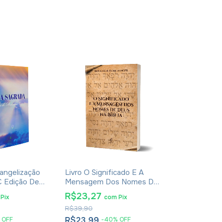
vangelização
Livro O Significado E A
Livro De Eno
C Edição De
Mensagem Dos Nomes De
- Apócrifo - 
Deus Na Bíblia - Tryggve
Solano Rossi
R$23,27
R$26,18
Pix
com
Pix
co
N. D. Mettinger
R$39,90
R$41,90
R$23,99
R$26,99
%
OFF
-
40
%
OFF
-
3