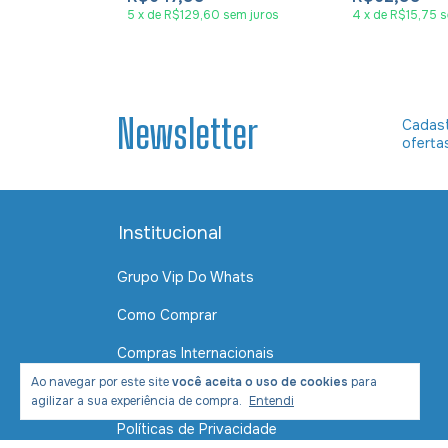
5
x
de
R$129,60
sem juros
4
x
de
R$15,75
s
Newsletter
Cadast
oferta
Institucional
Grupo Vip Do Whats
Como Comprar
Compras Internacionais
Ao navegar por este site
você aceita o uso de cookies
para
Contato
agilizar a sua experiência de compra.
Entendi
Políticas de Privacidade