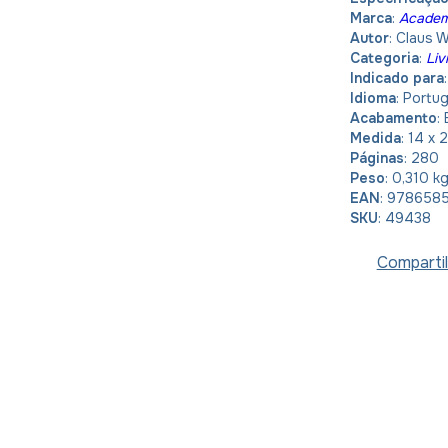
Marca
:
Academi
Autor
: Claus 
Categoria
:
Liv
Indicado para
Idioma
: Portu
Acabamento
:
Medida
: 14 x 
Páginas
: 280
Peso
: 0,310 k
EAN
: 978658
SKU
: 49438
Compartil