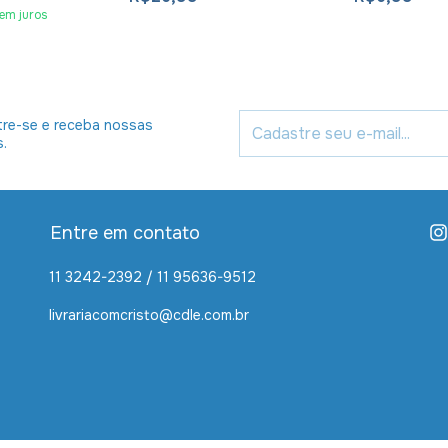
em juros
re-se e receba nossas
s.
Entre em contato
11 3242-2392 / 11 95636-9512
livrariacomcristo@cdle.com.br