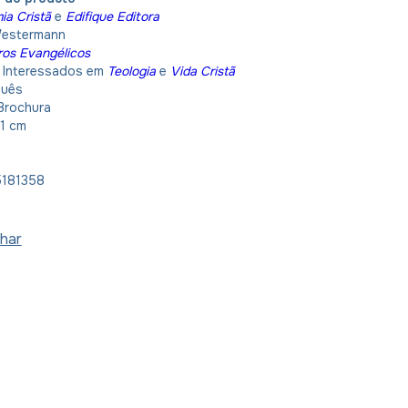
a Cristã
e
Edifique Editora
Westermann
ros Evangélicos
: Interessados em
Teologia
e
Vida Cristã
guês
 Brochura
21 cm
g
5181358
har