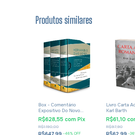
Produtos similares
 Nada Mais
Box - Comentário
Livro Carta 
iano Subirá
Expositivo Do Novo
Karl Barth
Testamento - Hernandes
R$628,55
com
Pix
R$61,10
co
m
Pix
Dias Lopes
R$1.190,00
R$97,90
R$647,99
R$62,99
%
OFF
-
46
%
OFF
-
36