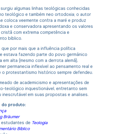
surgiu algumas linhas teológicas conhecidas
mo teológico e também neo ortodoxia; o autor
 se coloca veemente contra a maré e produz
doxa e conservadora apresentando os valores
é cristã com extrema competência e
to bíblico.
ue por mais que a influência política
ue estava fazendo parte do povo germânico
a em alta (mesmo com a derrota alemã),
er permanecia inflexível ao pensamento real e
e o protestantismo histórico sempre defendeu.
meado de academicismo e apresentações de
o-teológico inquestionável, entretanto sem
 inescrutável em suas propostas e analises.
 do produto:
nça
g Bräumer
:
estudantes de
Teologia
entário Bíblico