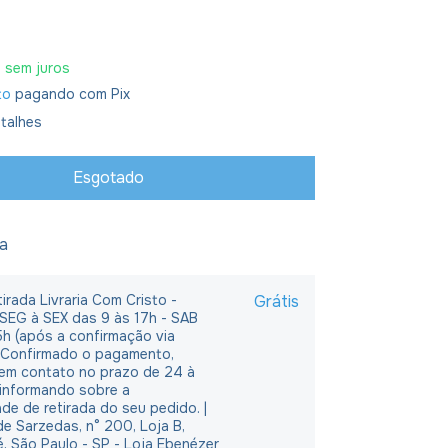
0
sem juros
to
pagando com Pix
talhes
ja
irada Livraria Com Cristo -
Grátis
 SEG à SEX das 9 às 17h - SAB
5h (após a confirmação via
 Confirmado o pagamento,
em contato no prazo de 24 à
 informando sobre a
ade de retirada do seu pedido. |
e Sarzedas, n° 200, Loja B,
é, São Paulo - SP - Loja Ebenézer