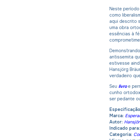
Neste período 
como liberalis
aqui descrito
uma obra orto
essências à f
comprometimen
Demonstrando q
antissemita q
estivesse aind
Hansjörg Bräum
verdadeiro qu
Seu
livro
e per
cunho ortodox
ser pedante ou
Especificação
Marca:
Espera
Autor:
Hansjör
Indicado para
Categoria:
Com