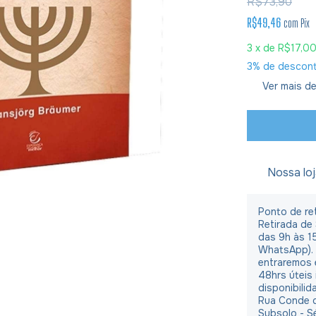
R$73,90
R$49,46
com
Pix
3
x de
R$17,0
3% de descon
Ver mais de
Nossa lo
Ponto de ret
Retirada de
das 9h às 1
WhatsApp).
entraremos 
48hrs úteis
disponibilid
Rua Conde d
Subsolo - S