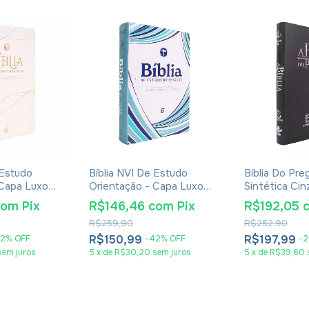
 Estudo
Bíblia NVI De Estudo
Bíblia Do Pre
 Capa Luxo
Orientação - Capa Luxo
Sintética Cin
Blue Waves
com
Pix
R$146,46
com
Pix
R$192,05
R$259,90
R$252,90
R$150,99
R$197,99
2
%
OFF
-
42
%
OFF
-
2
sem juros
5
x
de
R$30,20
sem juros
5
x
de
R$39,60