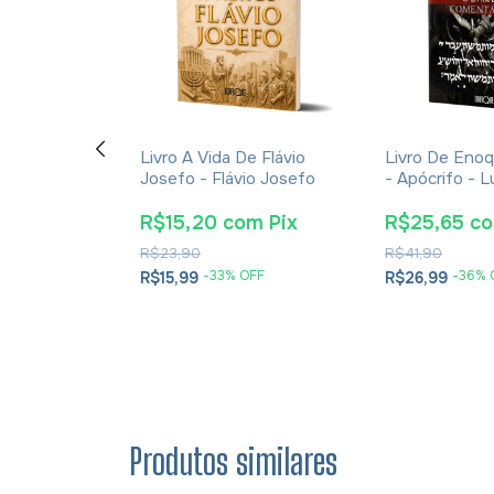
vro Tomás
Livro A Vida De Flávio
Livro De Eno
a Vida, Sua
Josefo - Flávio Josefo
- Apócrifo - L
poca -
Alexandre Sol
ent Giralt
om
Pix
R$15,20
com
Pix
R$25,65
c
R$23,90
R$41,90
 OFF
-
33
% OFF
-
36
% 
R$15,99
R$26,99
sem juros
Produtos similares