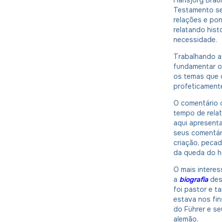
Testamento se
relações e po
relatando his
necessidade.
Trabalhando a
fundamentar 
os temas que 
profeticament
O comentário 
tempo de relat
aqui apresent
seus comentár
criação, pecad
da queda do h
O mais interes
a
biografia
de
foi pastor e 
estava nos fin
do Führer e s
alemão.