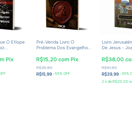
que O Etíope
Pré-Venda Livro O
Livro Jerusal
uiz
Problema Dos Evangelhos
De Jesus - Jo
ano Rossi
E Soluções- Eusébio De
Jeremias - Im
Cesareia
2024
om
Pix
R$15,20
com
Pix
R$38,00
c
R$35,90
R$61,90
OFF
-
55
% OFF
-
35
% 
R$15,99
R$39,99
2
x
de
R$20,00
s