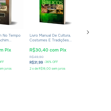
ém No Tempo
Livro Manual De Cultura,
Livro Cartas D
achim
Costumes E Tradições
A Seu Aprendiz 
pressão
Dos Tempos Bíblicos -
Lewis - Brochu
Leonardo Andrade
om
Pix
R$30,40
com
Pix
R$25,65
co
R$49,90
R$47,90
OFF
-
36
% OFF
-
44
% O
R$31,99
R$26,99
em juros
2
x
de
R$16,00
sem juros