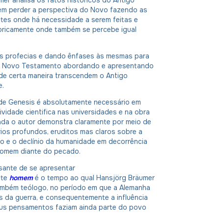
m perder a perspectiva do Novo fazendo as
ntes onde há necessidade a serem feitas e
toricamente onde também se percebe igual
s profecias e dando ênfases às mesmas para
o Novo Testamento abordando e apresentando
de certa maneira transcendem o Antigo
e.
de Genesis é absolutamente necessário em
ividade cientifica nas universidades e na obra
ada o autor demonstra claramente por meio de
ios profundos, eruditos mas claros sobre a
o e o declínio da humanidade em decorrência
omem diante do pecado.
sante de se apresentar
ste
homem
é o tempo ao qual Hansjörg Bräumer
também teólogo, no período em que a Alemanha
s da guerra, e consequentemente a influência
eus pensamentos faziam ainda parte do povo