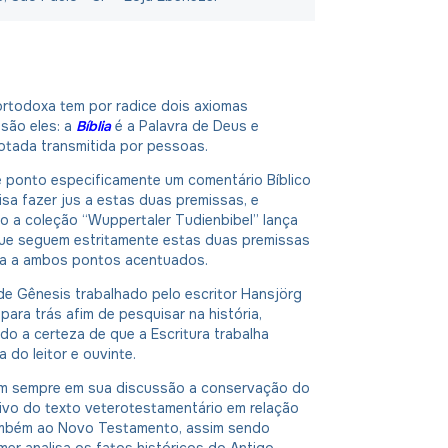
ortodoxa tem por radice dois axiomas
 são eles: a
Bíblia
é a Palavra de Deus e
otada transmitida por pessoas.
e ponto especificamente um comentário Bíblico
sa fazer jus a estas duas premissas, e
o a coleção “Wuppertaler Tudienbibel” lança
ue seguem estritamente estas duas premissas
ça a ambos pontos acentuados.
de Gênesis trabalhado pelo escritor Hansjörg
para trás afim de pesquisar na história,
do a certeza de que a Escritura trabalha
 do leitor e ouvinte.
 sempre em sua discussão a conservação do
tivo do texto veterotestamentário em relação
ambém ao Novo Testamento, assim sendo
er analisa os fatos históricos do Antigo