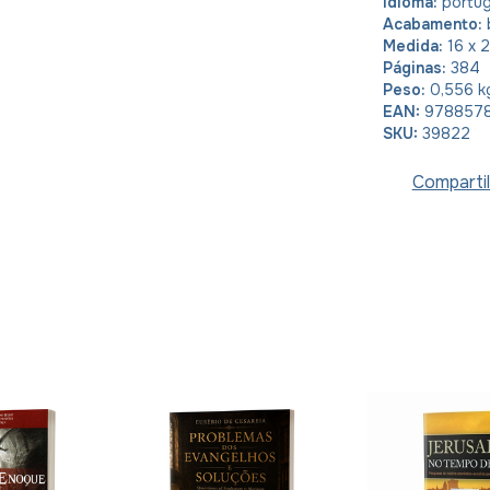
Idioma:
portu
Acabamento:
Medida:
16 x 
Páginas:
384
Peso:
0,556 k
EAN:
978857
SKU:
39822
Compartil