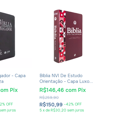
gador - Capa
Bíblia NVI De Estudo
Livro Mutuali
za
Orientação - Capa Luxo
Parceria No 
Red Minimal
Clarice Ebert
com
Pix
R$146,46
com
Pix
R$40,73
R$259,90
R$62,90
R$150,99
R$41,99
2
%
OFF
-
42
%
OFF
-
33
sem juros
5
x
de
R$30,20
sem juros
2
x
de
R$21,00