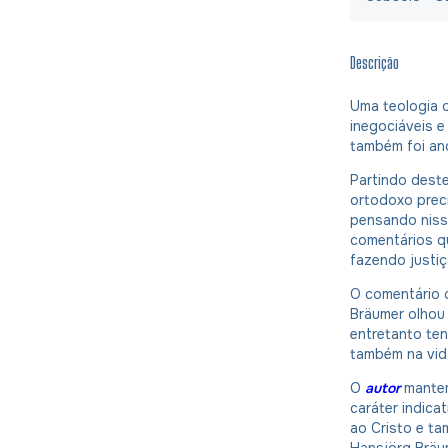
Descrição
Uma teologia 
inegociáveis e
também foi an
Partindo dest
ortodoxo preci
pensando niss
comentários q
fazendo justi
O comentário 
Bräumer olhou 
entretanto ten
também na vida
O
autor
mantem
caráter indica
ao Cristo e t
Hansjörg Bräum