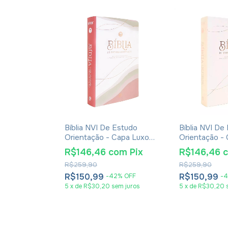
Começasse O
Bíblia NVI De Estudo
Bíblia NVI De
ovamente -
Orientação - Capa Luxo
Orientação -
cher
Rose Olive
Rose Gold
R$146,46
com
Pix
R$146,46
m
Pix
R$259,90
R$259,90
R$150,99
R$150,99
-
42
%
OFF
-
4
5
x
de
R$30,20
sem juros
5
x
de
R$30,20