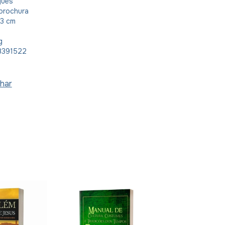
guês
brochura
23 cm
g
8391522
har