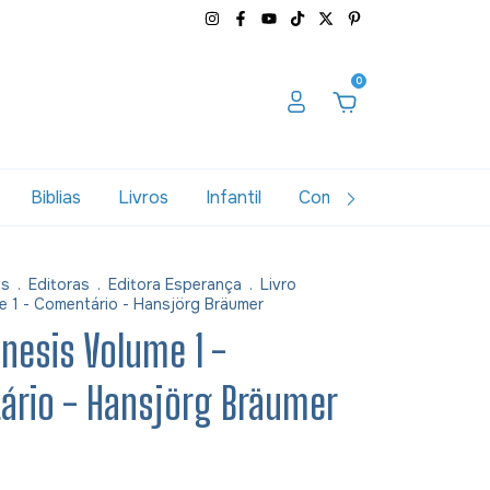
0
Biblias
Livros
Infantil
Combos
Variados
as
.
Editoras
.
Editora Esperança
.
Livro
e 1 - Comentário - Hansjörg Bräumer
ênesis Volume 1 -
ário - Hansjörg Bräumer