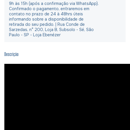
9h às 15h (após a confirmação via WhatsApp).
Confirmado o pagamento, entraremos em
contato no prazo de 24 à 48hrs úteis
informando sobre a disponibilidade de
retirada do seu pedido. | Rua Conde de
Sarzedas, n° 200, Loja B, Subsolo - Sé, São
Paulo - SP - Loja Ebenézer
Descrição