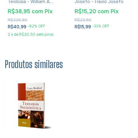
Teologia - William A.
Josefo - Flávio Josefo
Dyrness
R$38,95
com
Pix
R$15,20
com
Pix
R$226,90
R$23,90
-
82
% OFF
-
33
% OFF
R$40,99
R$15,99
2
x
de
R$20,50
sem juros
Produtos similares