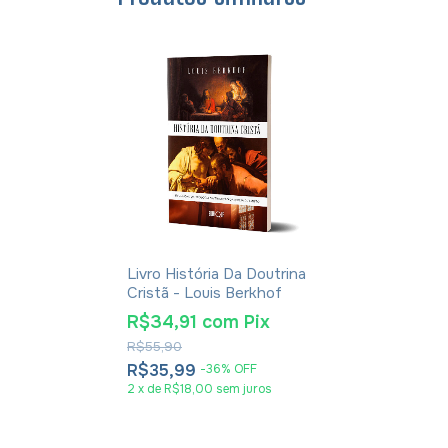
Livro História Da Doutrina
Cristã - Louis Berkhof
R$34,91
com
Pix
R$55,90
R$35,99
-
36
%
OFF
2
x
de
R$18,00
sem juros