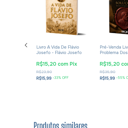
ção E A
Livro A Vida De Flávio
Pré-Venda Liv
cações Da
Josefo - Flávio Josefo
Problema Dos
rna Para A
E Soluções- 
tã - James K.
Cesareia
m
Pix
R$15,20
com
Pix
R$15,20
c
R$23,90
R$35,90
OFF
-
33
% OFF
-
55
% 
R$15,99
R$15,99
Produtos similares