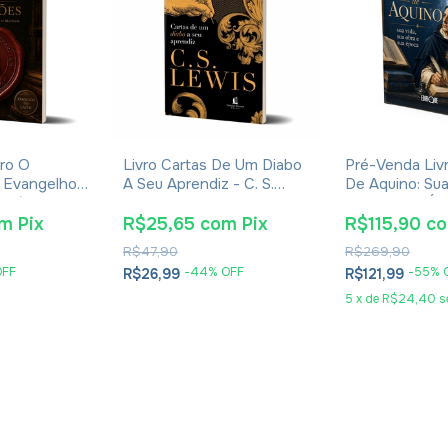
ro O
Livro Cartas De Um Diabo
Pré-Venda Liv
 Evangelhos
A Seu Aprendiz - C. S.
De Aquino: Sua
Eusébio De
Lewis - Brochura
Obra E Sua Ép
Eudaldo Forme
om
Pix
R$25,65
com
Pix
R$115,90
c
R$47,90
R$269,90
OFF
-
44
% OFF
-
55
% 
R$26,99
R$121,99
5
x
de
R$24,40
s