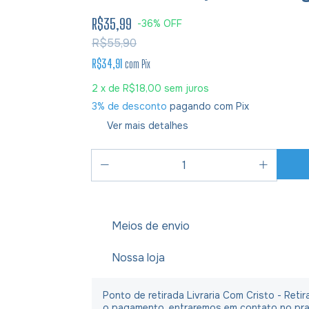
R$35,99
-
36
%
OFF
R$55,90
R$34,91
com
Pix
2
x de
R$18,00
sem juros
3% de desconto
pagando com Pix
Ver mais detalhes
Meios de envio
Nossa loja
Ponto de retirada Livraria Com Cristo - Ret
o pagamento, entraremos em contato no praz