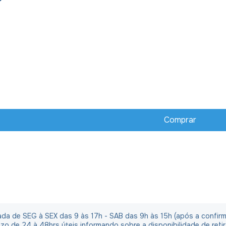
irada de SEG à SEX das 9 às 17h - SAB das 9h às 15h (após a confi
o de 24 à 48hrs úteis informando sobre a disponibilidade de reti