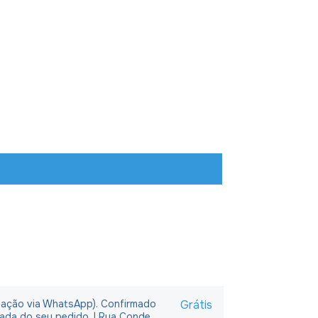
rmação via WhatsApp). Confirmado
Grátis
rada do seu pedido. | Rua Conde