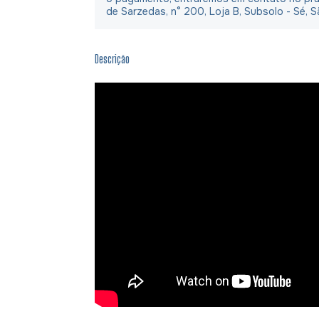
de Sarzedas, n° 200, Loja B, Subsolo - Sé, S
Descrição