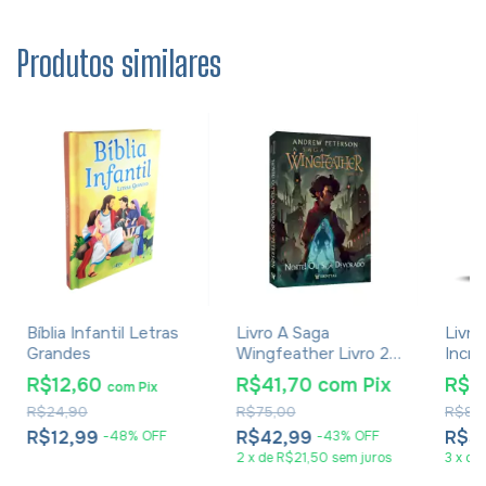
Produtos similares
Bíblia Infantil Letras
Livro A Saga
Livro
Grandes
Wingfeather Livro 2
Incrí
Norte! Ou Seja
Bíbli
R$12,60
R$41,70
com
Pix
R$4
com
Pix
Devorado - Andrew
Vries
R$24,90
R$75,00
R$89
Peterson
R$12,99
R$42,99
R$5
-
48
%
OFF
-
43
%
OFF
2
x
de
R$21,50
sem juros
3
x
de