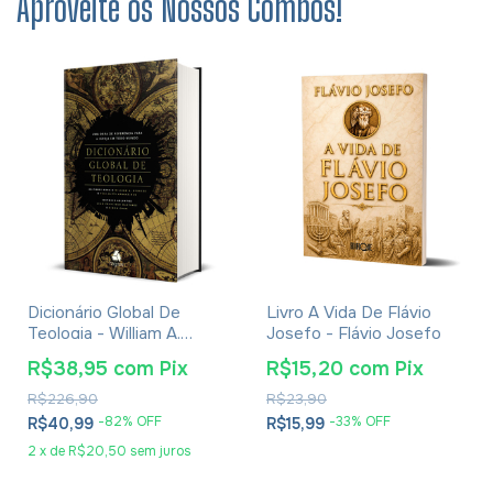
Aproveite os Nossos Combos!
Dicionário Global De
Livro A Vida De Flávio
Teologia - William A.
Josefo - Flávio Josefo
Dyrness
R$38,95
com
Pix
R$15,20
com
Pix
R$226,90
R$23,90
-
82
% OFF
-
33
% OFF
R$40,99
R$15,99
2
x
de
R$20,50
sem juros