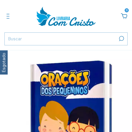
0
Esgotado