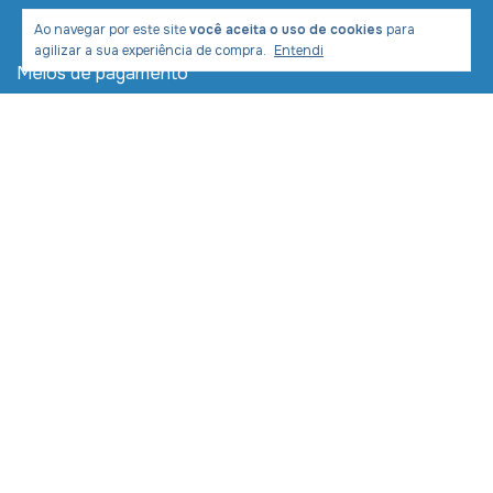
Ao navegar por este site
você aceita o uso de cookies
para
agilizar a sua experiência de compra.
Entendi
Meios de pagamento
Meios de envio
Desenvolvimento e Marketing:
Copyright LIVRARIA COM CRISTO COMERCIAL LTDA -