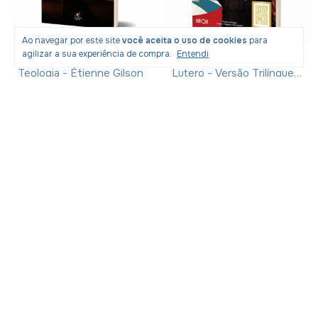
Ao navegar por este site
você aceita o uso de cookies
para
agilizar a sua experiência de compra.
Entendi
Livro O Filósofo E A
Livro 95 Teses - Martinho
Teologia - Étienne Gilson
Lutero - Versão Trilíngue
Latim, Inglês e Português
R$25,65
com
Pix
R$13,30
com
Pix
R$41,99
R$21,90
-
36
% OFF
-
36
% OFF
R$26,99
R$13,99
Produtos similares