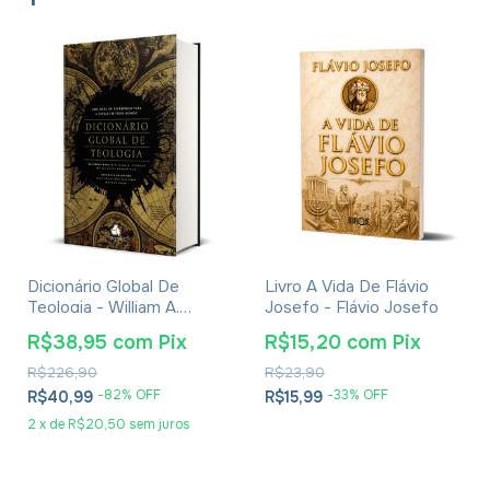
Dicionário Global De
Livro A Vida De Flávio
Teologia - William A.
Josefo - Flávio Josefo
Dyrness
R$38,95
com
Pix
R$15,20
com
Pix
R$226,90
R$23,90
-
82
% OFF
-
33
% OFF
R$40,99
R$15,99
2
x
de
R$20,50
sem juros