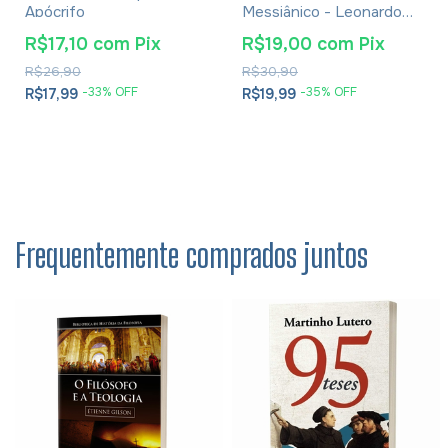
Apócrifo
Messiânico - Leonardo
Andrade
R$17,10
com
Pix
R$19,00
com
Pix
R$26,90
R$30,90
-
33
% OFF
-
35
% OFF
R$17,99
R$19,99
Frequentemente comprados juntos