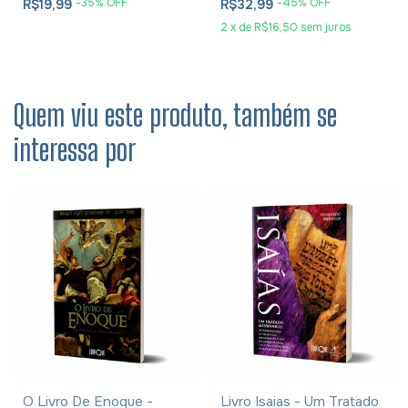
-
35
% OFF
-
45
% OFF
R$19,99
R$32,99
2
x
de
R$16,50
sem juros
Quem viu este produto, também se
interessa por
O Livro De Enoque -
Livro Isaias - Um Tratado