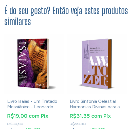
É do seu gosto? Então veja estes produtos
similares
Livro Isaias - Um Tratado
Livro Sinfonia Celestial:
Messiânico - Leonardo
Harmonias Divinas para a
Andrade
Alma e o Coração - A. W.
R$19,00
com
Pix
R$31,35
com
Pix
Tozer
R$30,90
R$59,90