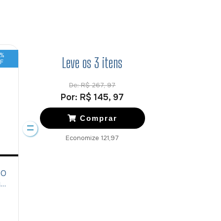
%
Leve os
3
itens
F
De:
R$ 267, 97
Por:
R$ 145, 97
Comprar
Economize
121,97
 O
io
e