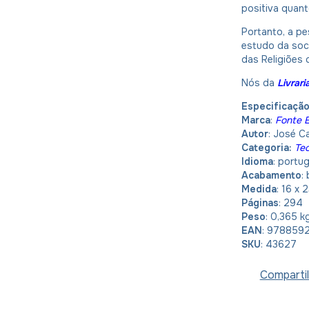
positiva quant
Portanto, a pe
estudo da soci
das Religiões 
Nós da
Livrar
Especificaçã
Marca
:
Fonte E
Autor
: José C
Categoria:
Teo
Idioma
: portu
Acabamento
:
Medida
: 16 x 
Páginas
: 294
Peso
: 0,365 k
EAN
: 978859
SKU
: 43627
Compartil