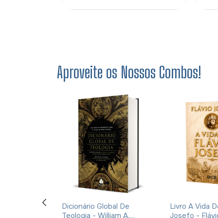
Aproveite os Nossos Combos!
 De Um Diabo
Dicionário Global De
Livro A Vida D
z - C. S.
Teologia - William A.
Josefo - Fláv