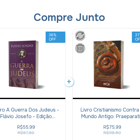
Compre Junto
36
%
37
OFF
OF
vro A Guerra Dos Judeus -
Livro Cristianismo Contra
Flávio Josefo - Edição
Mundo Antigo: Praeparat
mpleta Em Volume Único -
Evangelica - Eusébio D
R$55,99
R$75,99
ivros I, II, III, IV, V, VI e VII
Cesareia
R$87,90
R$119,90