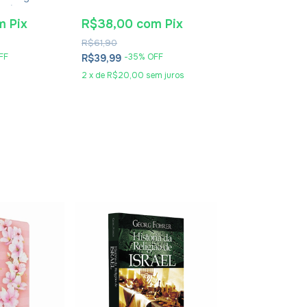
usébio De
Jeremias - Impressão
Dos Tempos Bíb
2024
Leonardo Andr
m
Pix
R$38,00
com
Pix
R$30,40
co
R$61,90
R$49,90
FF
-
35
% OFF
-
36
% O
R$39,99
R$31,99
2
x
de
R$20,00
sem juros
2
x
de
R$16,00
se