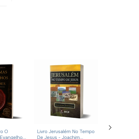
ro O
Livro Jerusalém No Tempo
Livro Manual De
 Evangelhos
De Jesus - Joachim
Costumes E Tr