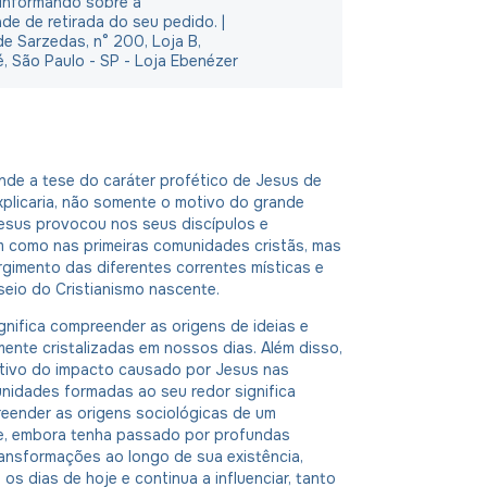
 informando sobre a
ade de retirada do seu pedido. |
e Sarzedas, n° 200, Loja B,
é, São Paulo - SP - Loja Ebenézer
de a tese do caráter profético de Jesus de
xplicaria, não somente o motivo do grande
esus provocou nos seus discípulos e
m como nas primeiras comunidades cristãs, mas
gimento das diferentes correntes místicas e
seio do Cristianismo nascente.
gnifica compreender as origens de ideias e
mente cristalizadas em nossos dias. Além disso,
tivo do impacto causado por Jesus nas
nidades formadas ao seu redor significa
ender as origens sociológicas de um
, embora tenha passado por profundas
ansformações ao longo de sua existência,
os dias de hoje e continua a influenciar, tanto