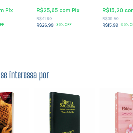
Alexandre Solano Rossi
E Soluções- E
Cesareia
om
Pix
R$25,65
com
Pix
R$15,20
co
R$41,90
R$35,90
FF
-
36
% OFF
-
55
% O
R$26,99
R$15,99
se interessa por