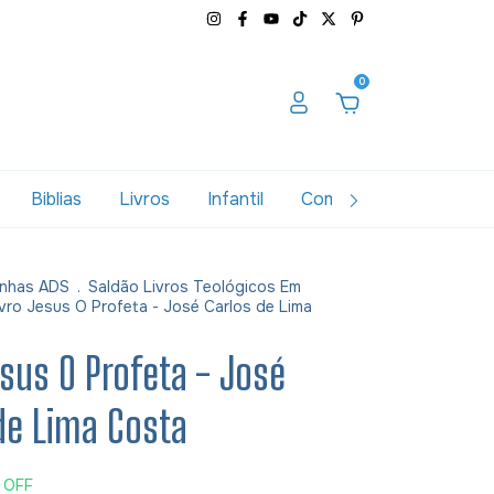
0
Biblias
Livros
Infantil
Combos
Variados
nhas ADS
.
Saldão Livros Teológicos Em
ivro Jesus O Profeta - José Carlos de Lima
esus O Profeta - José
de Lima Costa
%
OFF