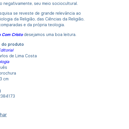
o negativamente, seu meio sociocultural.
squisa se reveste de grande relevância ao
ologia da Religião, das Ciências da Religião,
comparadas e da própria teologia.
ia Com Cristo
desejamos uma boa leitura.
o do produto
ditorial
arlos de Lima Costa
logia
guês
 brochura
23 cm
g
2384173
har