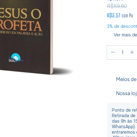
R$59,90
R$13,57
com
Pix
3% de descon
Ver mais de
Meios de
Nossa lo
Ponto de ret
Retirada de
das 9h às 1
WhatsApp).
entraremos 