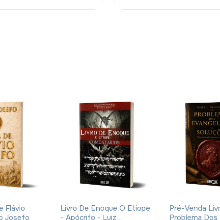
e Flávio
Livro De Enoque O Etíope
Pré-Venda Liv
io Josefo
- Apócrifo - Luiz
Problema Dos