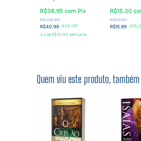
hura
Dyrness
om
Pix
R$38,95
com
Pix
R$15,20
c
R$226,90
R$23,90
 OFF
-
82
% OFF
-
33
% O
R$40,99
R$15,99
2
x
de
R$20,50
sem juros
Quem viu este produto, também 