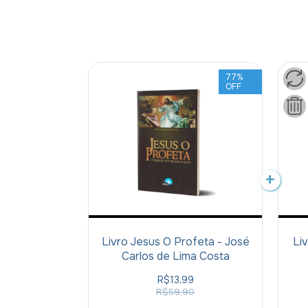
77
%
OFF
Livro Jesus O Profeta - José
Li
Carlos de Lima Costa
Co
R$13,99
L
R$59,90