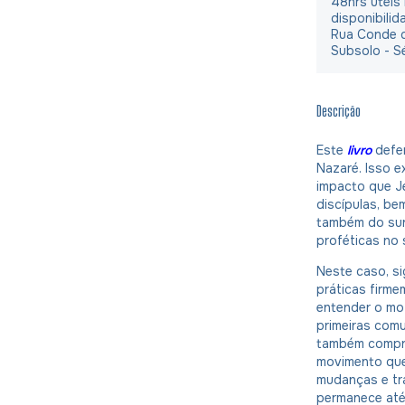
48hrs úteis
disponibilid
Rua Conde d
Subsolo - S
Descrição
Este
livro
defen
Nazaré. Isso e
impacto que J
discípulas, be
também do sur
proféticas no 
Neste caso, si
práticas firme
entender o mo
primeiras comu
também compre
movimento que
mudanças e tr
permanece até 