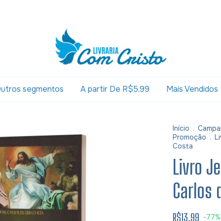
utros segmentos
A partir De R$5,99
Mais Vendidos
Início
.
Campa
Promoção
.
L
Costa
Livro J
Carlos 
R$13,99
-
77