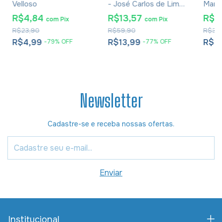
Velloso
- José Carlos de Lima
Mand
Costa
Adap
R$4,84
R$13,57
R$5
com
Pix
com
Pix
Da R
R$23,90
R$59,90
R$34
R$4,99
R$13,99
R$5
-
79
%
OFF
-
77
%
OFF
Newsletter
Cadastre-se e receba nossas ofertas.
Institucional