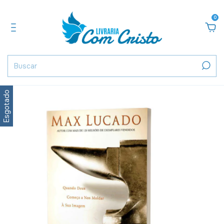
0
Esgotado