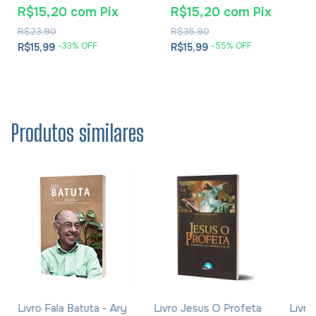
E Soluções- Eusébio De
R$15,20
com
Pix
R$15,20
com
Pix
Cesareia
R$23,90
R$35,90
-
33
% OFF
-
55
% OFF
R$15,99
R$15,99
Produtos similares
Livro Fala Batuta - Ary
Livro Jesus O Profeta
Livro