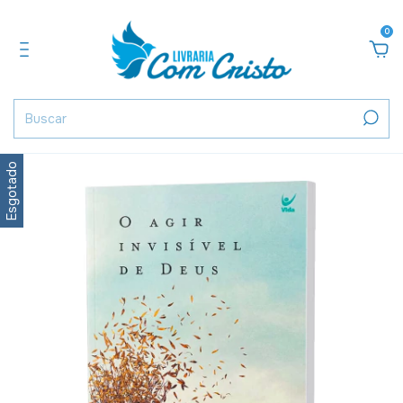
0
Esgotado