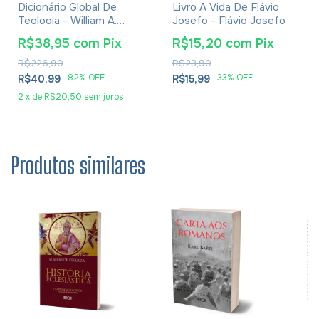
Dicionário Global De
Livro A Vida De Flávio
Teologia - William A.
Josefo - Flávio Josefo
Dyrness
R$38,95
com
Pix
R$15,20
com
Pix
R$226,90
R$23,90
-
82
% OFF
-
33
% OFF
R$40,99
R$15,99
2
x
de
R$20,50
sem juros
Produtos similares