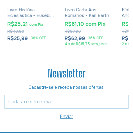
Livro História
Livro Carta Aos
Bíbli
Eclesiástica - Eusébio
Romanos - Karl Barth
Anot
De Cesareia
R$25,21
R$61,10
com
Pix
R$4
com
Pix
R$40,90
R$97,90
R$112
R$25,99
R$62,99
R$4
-
36
%
OFF
-
36
%
OFF
4
x
de
R$15,75
sem juros
2
x
de
Newsletter
Cadastre-se e receba nossas ofertas.