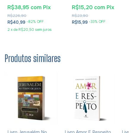
Dyrness
R$38,95
com
Pix
R$15,20
com
Pix
R$226,90
R$23,90
-
82
% OFF
-
33
% OFF
R$40,99
R$15,99
2
x
de
R$20,50
sem juros
Produtos similares
Livro Jerusalém No
Livro Amor E Respeito
Livr