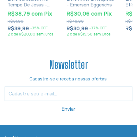
Tempo De Jesus -
- Emerson Eggerichs
Etíop
Joachim Jeremias -
Luiz 
R$38,79
com
Pix
R$30,06
com
Pix
R$2
Impressão 2024
Rossi
R$61,90
R$48,90
R$41,
R$39,99
R$30,99
R$2
-
35
%
OFF
-
37
%
OFF
2
x
de
R$20,00
sem juros
2
x
de
R$15,50
sem juros
Newsletter
Cadastre-se e receba nossas ofertas.