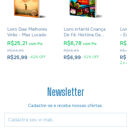
Livro Dias Melhores
Livro infantil Criança
Livro
Virão - Max Lucado
De Fé: História Da
- Em
Bíblia
R$25,21
R$6,78
R$3
com
Pix
com
Pix
R$44,90
R$14,44
R$48
R$25,99
R$6,99
R$3
-
42
%
OFF
-
52
%
OFF
2
x
de
Newsletter
Cadastre-se e receba nossas ofertas.