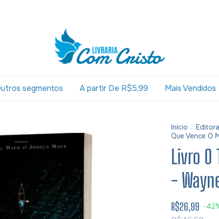
utros segmentos
A partir De R$5,99
Mais Vendidos
Início
.
Editor
Que Vence O M
Livro O
- Wayn
R$26,99
-
42