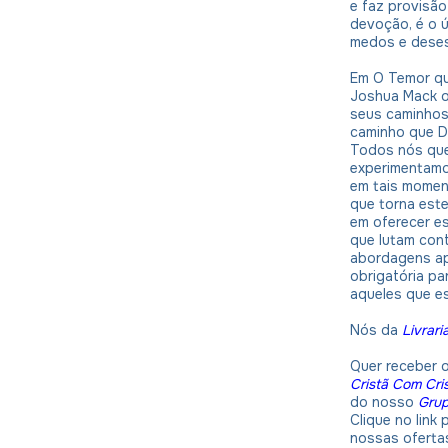
e faz provisão
devoção, é o ú
medos e dese
Em O Temor qu
Joshua Mack o
seus caminhos
caminho que D
Todos nós que
experimentamo
em tais momen
que torna este
em oferecer e
que lutam cont
abordagens apr
obrigatória p
aqueles que e
Nós da
Livrari
Quer receber 
Cristã Com Cri
do nosso
Gru
Clique no link
nossas oferta