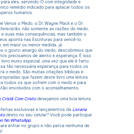
 para eles, servindo-O com integridade e
nico remédio indicado para aplacar todos os
speros humanos.
e Vence o Medo, o Dr. Wayne Mack e o Dr.
ferecerão, não somente as razões do medo,
 e suas más consequências, mas também o
eus aponta nas Escrituras para vencê-lo.
, em maior ou menor medida, já
s o gosto amargo do medo, descobrimos que
tos precisamos de alento e esperança. É isso
 livro muito especial, uma vez que ele é farto
ssa tão necessária esperança para todos os
ra o medo. São muitas citações bíblicas e
opriadas que fazem deste livro uma leitura
ara todos os que sofrem com o medo e para
stão envolvidos com o aconselhamento.
a Cristã Com Cristo
desejamos uma boa leitura.
ofertas exclusivas e lançamentos da
Livraria
sto
direto no seu celular? Você pode participar
po No WhatsApp.
 para entrar no grupo e não perca nenhuma de
s!