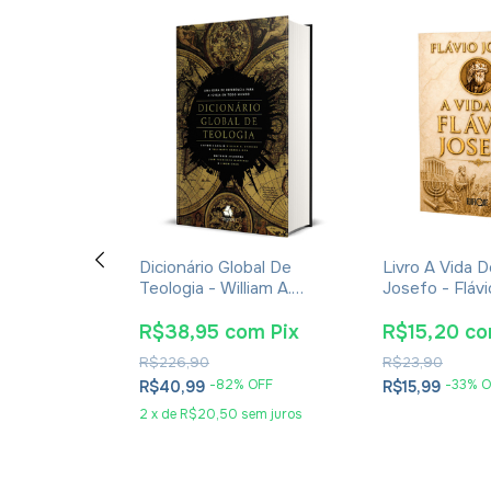
De Cultura,
Dicionário Global De
Livro A Vida D
Tradições
Teologia - William A.
Josefo - Fláv
íblicos -
Dyrness
drade
om
Pix
R$38,95
com
Pix
R$15,20
c
R$226,90
R$23,90
OFF
-
82
% OFF
-
33
% O
R$40,99
R$15,99
sem juros
2
x
de
R$20,50
sem juros