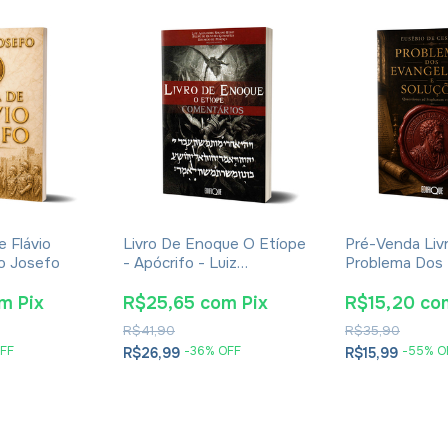
e Flávio
Livro De Enoque O Etíope
Pré-Venda Liv
io Josefo
- Apócrifo - Luiz
Problema Dos
Alexandre Solano Rossi
E Soluções- E
Cesareia
om
Pix
R$25,65
com
Pix
R$15,20
co
R$41,90
R$35,90
FF
-
36
% OFF
-
55
% O
R$26,99
R$15,99