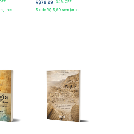
OFF
-
34
% OFF
-
34
% O
R$78,99
R$98,99
m juros
5
x
de
R$15,80
sem juros
5
x
de
R$19,80
sem