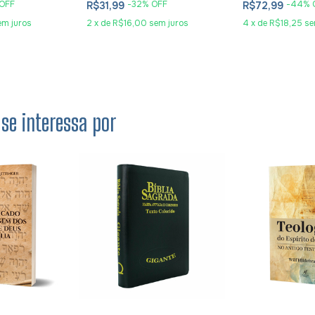
OFF
-
32
% OFF
-
44
% 
R$31,99
R$72,99
em juros
2
x
de
R$16,00
sem juros
4
x
de
R$18,25
se
se interessa por