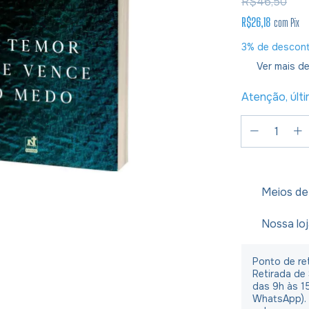
R$46,50
R$26,18
com
Pix
3% de descon
Ver mais de
Atenção, últ
Meios de
Nossa lo
Ponto de ret
Retirada de
das 9h às 1
WhatsApp).