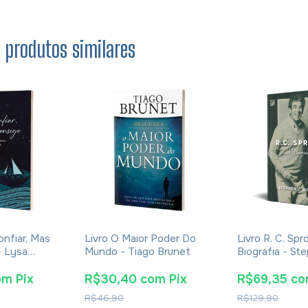
s produtos similares
onfiar, Mas
Livro O Maior Poder Do
Livro R. C. Spr
- Lysa
Mundo - Tiago Brunet
Biografia - St
Nichols
om
Pix
R$30,40
com
Pix
R$69,35
co
R$46,90
R$129,90