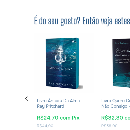
É do seu gosto? Então veja este
em Se
Livro Âncora Da Alma -
Livro Quero C
utras
Ray Pritchard
Não Consigo 
ilio Garofalo
TerKeurst
m
Pix
R$24,70
com
Pix
R$32,30
c
R$44,90
R$59,90