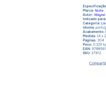
Especificação
Marca:
Nutra
Autor:
Wayne 
Indicado para
Categoria:
Liv
Idioma:
portu
Acabamento:
Medida:
14 x 
Páginas:
304
Peso:
0,325 k
EAN:
978856
SKU:
37912
Compartil