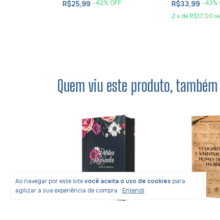
OFF
-
42
% OFF
-
43
% 
R$25,99
R$33,99
2
x
de
R$17,00
s
Quem viu este produto, também 
Ao navegar por este site
você aceita o uso de cookies
para
agilizar a sua experiência de compra.
Entendi