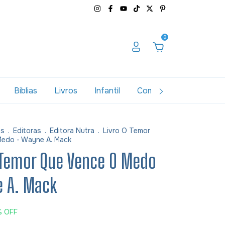
0
Biblias
Livros
Infantil
Combos
Variados
as
.
Editoras
.
Editora Nutra
.
Livro O Temor
edo - Wayne A. Mack
 Temor Que Vence O Medo
e A. Mack
%
OFF