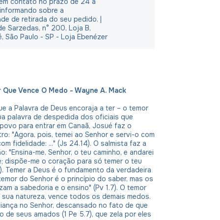
em contato no prazo de 24 à
 informando sobre a
ade de retirada do seu pedido. |
e Sarzedas, n° 200, Loja B,
é, São Paulo - SP - Loja Ebenézer
r Que Vence O Medo - Wayne A. Mack
e a Palavra de Deus encoraja a ter – o temor
a palavra de despedida dos oficiais que
 povo para entrar em Canaã, Josué faz o
tro: "Agora, pois, temei ao Senhor e servi-o com
om fidelidade: ..." (Js 24.14). O salmista faz a
o: "Ensina-me, Senhor, o teu caminho, e andarei
e; dispõe-me o coração para só temer o teu
1). Temer a Deus é o fundamento da verdadeira
temor do Senhor é o princípio do saber, mas os
am a sabedoria e o ensino" (Pv 1.7). O temor
r sua natureza, vence todos os demais medos.
fiança no Senhor, descansado no fato de que
o de seus amados (1 Pe 5.7), que zela por eles