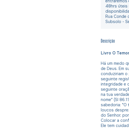
entraremos 
48hrs úteis
disponibilid
Rua Conde d
Subsolo - S
Descrição
Livro O Temo
Há um medo qu
de Deus. Em su
conduziriam o
seguinte regis
integridade e c
seguinte oraçã
na tua verdad
nome" (Sl 86.1
sabedoria: "O 
loucos desprez
do Senhor, po
Colocar a con
Ele tem cuidad