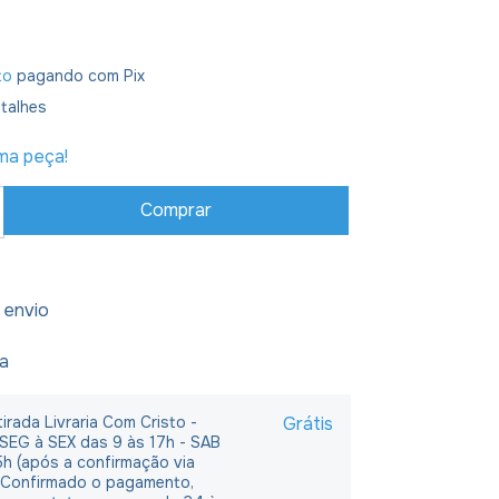
to
pagando com Pix
talhes
ima peça!
 envio
ja
irada Livraria Com Cristo -
Grátis
 SEG à SEX das 9 às 17h - SAB
5h (após a confirmação via
 Confirmado o pagamento,