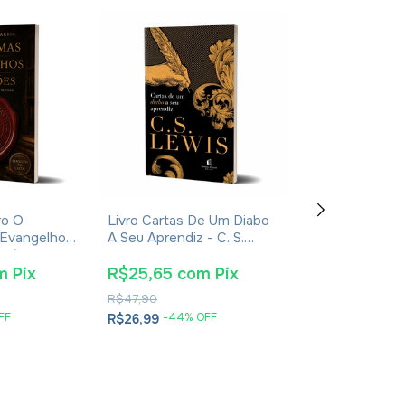
ro O
Livro Cartas De Um Diabo
Livro Jerusal
 Evangelhos
A Seu Aprendiz - C. S.
De Jesus - Jo
usébio De
Lewis - Brochura
Jeremias - Imp
2024
m
Pix
R$25,65
com
Pix
R$38,00
co
R$47,90
R$61,90
FF
-
44
% OFF
-
35
% O
R$26,99
R$39,99
2
x
de
R$20,00
se