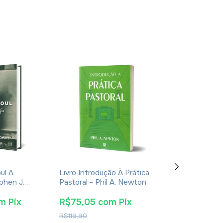
oul A
Livro Introdução À Prática
Bíblia Sagrada 
ephen J.
Pastoral - Phil A. Newton
Textos Colorido
Extra Gigante 
Marinho Águia
m
Pix
R$75,05
com
Pix
R$94,05
co
R$119,90
R$149,90