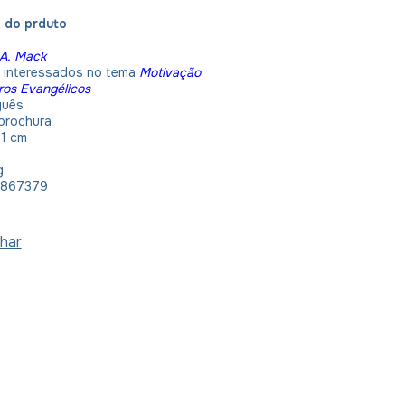
 do prduto
A. Mack
:
interessados no tema
Motivação
ros Evangélicos
guês
brochura
21 cm
g
1867379
har