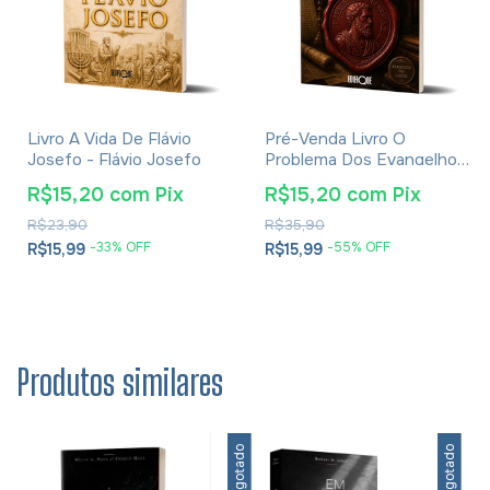
Livro A Vida De Flávio
Pré-Venda Livro O
Josefo - Flávio Josefo
Problema Dos Evangelhos
E Soluções- Eusébio De
R$15,20
com
Pix
R$15,20
com
Pix
Cesareia
R$23,90
R$35,90
-
33
% OFF
-
55
% OFF
R$15,99
R$15,99
Produtos similares
Esgotado
Esgotado