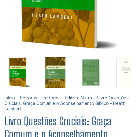
Início
.
Editoras
.
Editoras
.
Editora Nutra
.
Livro Questões
Cruciais: Graça Comum e o Aconselhamento Bíblico - Heath
Lambert
Livro Questões Cruciais: Graça
Comum e o Aconselhamento