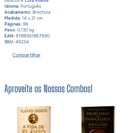
bíblicos e
Cura interior
Idioma:
Português
Acabamento:
Brochura
Medida:
14 x 21 cm
Páginas:
96
Peso:
0,130 kg
EAN:
9788561867690
SKU:
49234
Compartilhar
Aproveite os Nossos Combos!