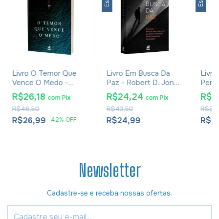
Livro O Temor Que
Livro Em Busca Da
Livro
Vence O Medo -
Paz - Robert D. Jones
Pers
Wayne A. Mack
- Nova Edição
Excel
R$26,18
R$24,24
R$2
com
Pix
com
Pix
Priol
R$46,50
R$43,50
R$58,
R$26,99
R$24,99
R$2
-
42
%
OFF
Newsletter
Cadastre-se e receba nossas ofertas.