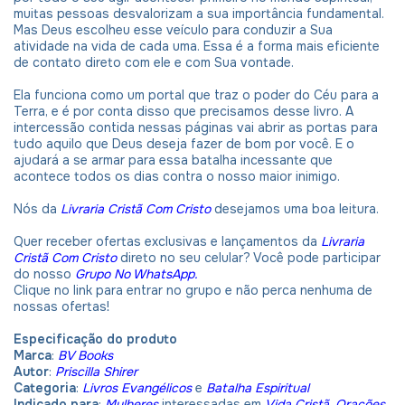
muitas pessoas desvalorizam a sua importância fundamental.
Mas Deus escolheu esse veículo para conduzir a Sua
atividade na vida de cada uma. Essa é a forma mais eficiente
de contato direto com ele e com Sua vontade.
Ela funciona como um portal que traz o poder do Céu para a
Terra, e é por conta disso que precisamos desse livro. A
intercessão contida nessas páginas vai abrir as portas para
tudo aquilo que Deus deseja fazer de bom por você. E o
ajudará a se armar para essa batalha incessante que
acontece todos os dias contra o nosso maior inimigo.
Nós da
Livraria Cristã Com Cristo
desejamos uma boa leitura.
Quer receber ofertas exclusivas e lançamentos da
Livraria
Cristã Com Cristo
direto no seu celular? Você pode participar
do nosso
Grupo No WhatsApp.
Clique no link para entrar no grupo e não perca nenhuma de
nossas ofertas!
Especificação do produto
Marca
:
BV Books
Autor
:
Priscilla Shirer
Categoria
:
Livros Evangélicos
e
Batalha Espiritual
Indicado para
:
Mulheres
interessadas em
Vida Cristã
,
Orações