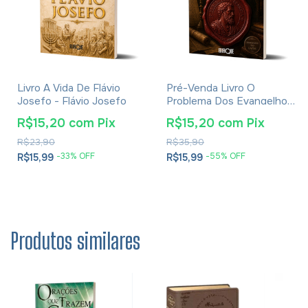
Livro A Vida De Flávio
Pré-Venda Livro O
Josefo - Flávio Josefo
Problema Dos Evangelhos
E Soluções- Eusébio De
R$15,20
com
Pix
R$15,20
com
Pix
Cesareia
R$23,90
R$35,90
-
33
% OFF
-
55
% OFF
R$15,99
R$15,99
Produtos similares