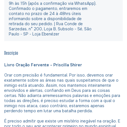
9h às 15h (após a confirmação via WhatsApp).
Confirmado o pagamento, entraremos em
contato no prazo de 24 à 48hrs úteis
informando sobre a disponibilidade de
retirada do seu pedido. | Rua Conde de
Sarzedas, n° 200, Loja B, Subsolo - Sé, São
Paulo - SP - Loja Ebenézer
Descrição
Livro Oração Fervente - Priscilla Shirer
Orar com precisão é fundamental. Por isso, devemos orar
exatamente sobre as áreas nas quais suspeitamos de que o
inimigo está atuando. Assim, nos mantemos inteiramente
envolvidos e alertas, confiando em Deus para as coisas
certas. Não adianta arremessarmos palavras e emoções para
todas as direções, é preciso estudar a forma com a qual o
inimigo nos ataca, caso contrário, estaremos apenas
perdendo tempo em lutar uma batalha perdida.
É preciso admitir que existe um mistério inegável na oração. E
por todo o seu agir acontecer primeiro no mundo espiritual,