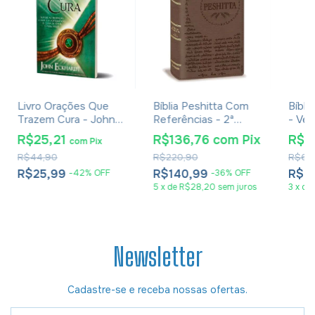
Livro Orações Que
Bíblia Peshitta Com
Bíbli
Trazem Cura - John
Referências - 2ª
- Ver
Eckhardt
Edição - Marrom
Evan
R$25,21
R$136,76
com
Pix
R$4
com
Pix
R$44,90
R$220,90
R$61,
R$25,99
R$140,99
R$4
-
42
%
OFF
-
36
%
OFF
5
x
de
R$28,20
sem juros
3
x
de
Newsletter
Cadastre-se e receba nossas ofertas.