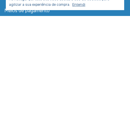
agilizar a sua experiência de compra.
Entendi
Meios de pagamento
Meios de envio
Desenvolvimento e Marketing:
Copyright LIVRARIA COM CRISTO COMERCIAL LTDA -
11391954000270 - 2026. Todos os direitos reservados.