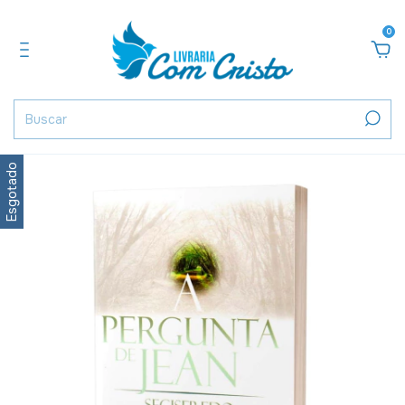
0
Esgotado