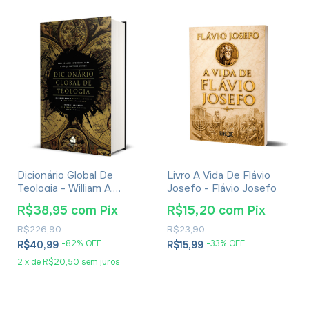
Dicionário Global De
Livro A Vida De Flávio
Teologia - William A.
Josefo - Flávio Josefo
Dyrness
R$38,95
com
Pix
R$15,20
com
Pix
R$226,90
R$23,90
-
82
% OFF
-
33
% OFF
R$40,99
R$15,99
2
x
de
R$20,50
sem juros