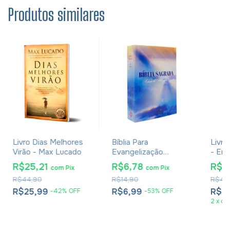
Produtos similares
Livro Dias Melhores
Bíblia Para
Livro
Virão - Max Lucado
Evangelização
- Em
Pequena - RC Edição
R$25,21
R$6,78
R$3
com
Pix
com
Pix
De Promessas
R$44,90
R$14,90
R$48
R$25,99
R$6,99
R$3
-
42
%
OFF
-
53
%
OFF
2
x
de