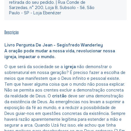
retirada do seu pedido. | Rua Conde de
Sarzedas, n° 200, Loja B, Subsolo - Sé, São
Paulo - SP - Loja Ebenézer
Descrição
Livro Pergunta De Jean - Segisfredo Wanderley
A oração pode mudar a nossa vida, revolucionar nossa
igreja, impactar o mundo.
O que será da sociedade se a
igreja
não demonstrar o
sobrenatural em nossa geração? É preciso fazer a escolha de
meios que manifestem que o Deus infinito e pessoal existe.
Tem que haver alguma coisa que o mundo não possa explicar.
Não se permita aos crentes excluir a demonstração concreta
da realidade de Deus. O
cristão
deve ser uma demonstração
da existência de Deus. As emergências nos levam a suprimir a
exposição da fé ao mundo, e a reduzir a possibilidade de
Deus guiar-nos em questões concretas da existência. Sempre
haverá razão aparentemente legitima para estender a mão e
segurar a arca. Quando Uzá fez isso, ele achou que tinha
bons motivos para desobedecer ao que Deus ordenara (2 Sm