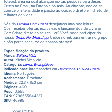
futebol, área na qual alcançou muitas pessoas para Jesus
Cristo no Brasil, na Europa e na Ásia. Atualmente, dedica-se
com zelo, intensidade e paixão ao cuidado direto e indireto de
milhares de vidas.
Nós da
Livraria Com Cristo
desejamos uma boa leitura.
Quer receber ofertas exclusivas e lançamentos da Livraria
Com Cristo direto no seu celular? Você pode participar do
nosso
Grupo No WhatsApp
. Clique no link para entrar no grupo
e não perca nenhuma de nossas ofertas!
Especificação do produto
Marca:
Editora Vida
Autor:
Michel Simplicio
Categoria:
Livros Evangélicos
Indicado para:
Interessados em
Devocionais
e
Vida Cristã
Idioma:
Português
Acabamento
: Brochura
Medida:
22,3 x 15,3 cm
Páginas:
400
Peso:
0,555
EAN:
9786555844337
SKU:
46985
Compartilhar