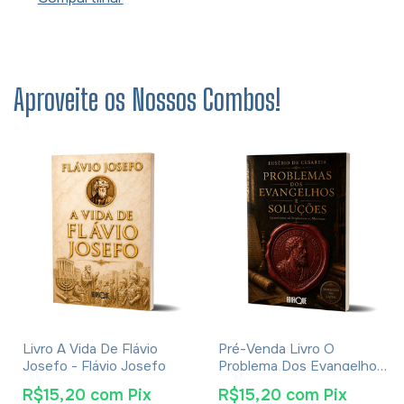
Aproveite os Nossos Combos!
Livro A Vida De Flávio
Pré-Venda Livro O
Josefo - Flávio Josefo
Problema Dos Evangelhos
E Soluções- Eusébio De
R$15,20
com
Pix
R$15,20
com
Pix
Cesareia