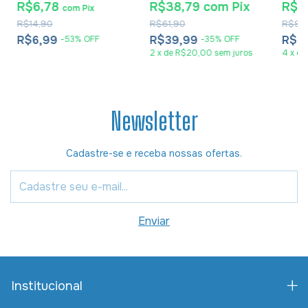
Pequena - RC Edição
Joachim Jeremias -
R$6,78
R$38,79
com
Pix
R$6
com
Pix
De Promessas
Impressão 2024
R$14,90
R$61,90
R$97
R$6,99
R$39,99
R$6
-
53
%
OFF
-
35
%
OFF
2
x
de
R$20,00
sem juros
4
x
de
Newsletter
Cadastre-se e receba nossas ofertas.
Institucional