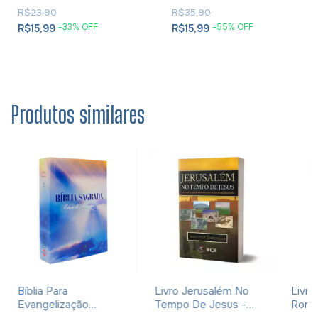
R$23,90
R$35,90
-
33
% OFF
-
55
% OFF
R$15,99
R$15,99
Produtos similares
Bíblia Para
Livro Jerusalém No
Livro
Evangelização
Tempo De Jesus -
Roman