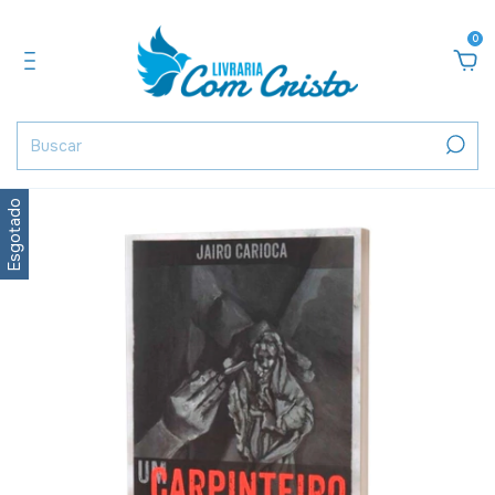
0
Esgotado