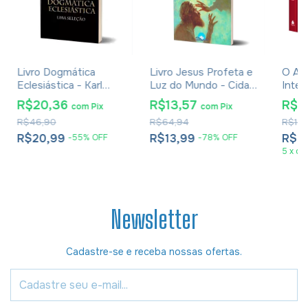
Livro Dogmática
Livro Jesus Profeta e
O An
Eclesiástica - Karl
Luz do Mundo - Cida
Inter
Barth
Almeida
Por V
R$20,36
R$13,57
R$7
com
Pix
com
Pix
Volum
R$46,90
R$64,94
R$1.4
Cham
R$20,99
R$13,99
R$7
-
55
%
OFF
-
78
%
OFF
5
x
de
Newsletter
Cadastre-se e receba nossas ofertas.