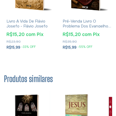
Livro A Vida De Flávio
Pré-Venda Livro O
Josefo - Flávio Josefo
Problema Dos Evangelhos
E Soluções- Eusébio De
R$15,20
com
Pix
R$15,20
com
Pix
Cesareia
R$23,90
R$35,90
-
33
% OFF
-
55
% OFF
R$15,99
R$15,99
Produtos similares