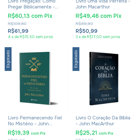
Livro Pregação: Como
Livro Uma Vida Perfeita -
Pregar Biblicamente -
John Macarthur
John MacArthur
R$60,13
com
Pix
R$49,46
com
Pix
R$109,80
R$89,90
R$61,99
R$50,99
4
x
de
R$15,50
sem juros
3
x
de
R$17,00
sem juros
Esgotado
Esgotado
Livro Permanecendo Fiel
Livro O Coração Da Bíblia
No Mistério - John
- John MacArthur
MacArthur
R$19,39
R$25,21
com
Pix
com
Pix