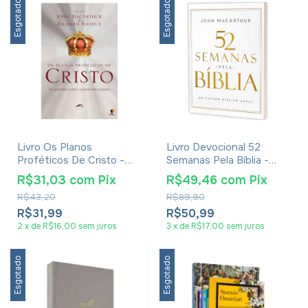
Esgotado
Esgotado
Livro Os Planos
Livro Devocional 52
Proféticos De Cristo -
Semanas Pela Bíblia -
John Macarthur
John MacArthur
R$31,03
com
Pix
R$49,46
com
Pix
R$43,20
R$89,90
R$31,99
R$50,99
2
x
de
R$16,00
sem juros
3
x
de
R$17,00
sem juros
Esgotado
Esgotado