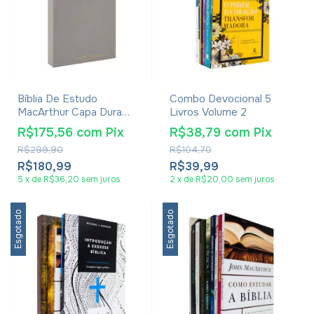
Bíblia De Estudo
Combo Devocional 5
MacArthur Capa Dura
Livros Volume 2
Tecido
R$175,56
com
Pix
R$38,79
com
Pix
R$299,90
R$104,70
R$180,99
R$39,99
5
x
de
R$36,20
sem juros
2
x
de
R$20,00
sem juros
Esgotado
Esgotado