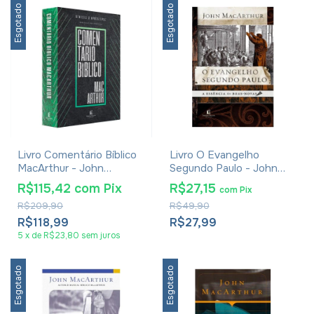
Esgotado
Esgotado
Livro Comentário Bíblico
Livro O Evangelho
MacArthur - John
Segundo Paulo - John
MacArthur
MacArthur
R$115,42
com
Pix
R$27,15
com
Pix
R$209,90
R$49,90
R$118,99
R$27,99
5
x
de
R$23,80
sem juros
Esgotado
Esgotado