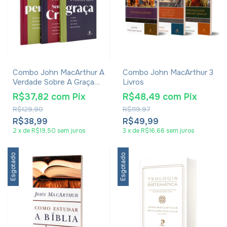
Combo John MacArthur A
Combo John MacArthur 3
Verdade Sobre A Graça
Livros
Perdão E Senhorio De
R$37,82
com
Pix
R$48,49
com
Pix
Cristo 3 Livros
R$129,90
R$119,97
R$38,99
R$49,99
2
x
de
R$19,50
sem juros
3
x
de
R$16,66
sem juros
Esgotado
Esgotado