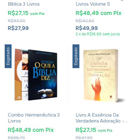
Bíblica 3 Livros
Livros Volume 5
R$27,15
R$48,49
com
Pix
com
Pix
R$93,00
R$142,60
R$27,99
R$49,99
3
x
de
R$16,66
sem juros
Esgotado
Esgotado
Combo Hermenêutica 3
Livro A Essência Da
Livros
Verdadeira Adoração -
John Macarthur
R$48,49
com
Pix
R$27,15
com
Pix
R$89,70
R$47,90