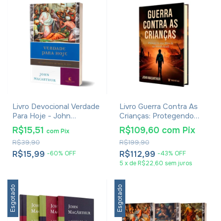
Livro Devocional Verdade
Livro Guerra Contra As
Para Hoje - John
Crianças: Protegendo
MacArthur
Seus Filhos De Um
R$15,51
R$109,60
com
Pix
com
Pix
Mundo Hostil - John
R$39,90
R$199,90
Macarthur
R$15,99
R$112,99
-
60
%
OFF
-
43
%
OFF
5
x
de
R$22,60
sem juros
Esgotado
Esgotado