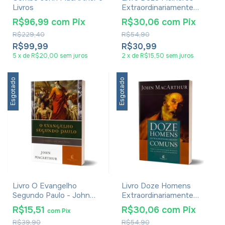
Livros
Extraordinariamente
Comuns - John
R$96,99
com
Pix
R$30,06
com
Pix
Macarthur
R$229,40
R$54,90
R$99,99
R$30,99
5
x
de
R$20,00
sem juros
2
x
de
R$15,50
sem juros
Esgotado
Esgotado
Livro O Evangelho
Livro Doze Homens
Segundo Paulo - John
Extraordinariamente
MacArthur
Comuns - John
R$15,51
R$30,06
com
Pix
com
Pix
Macarthur
R$39,90
R$54,90