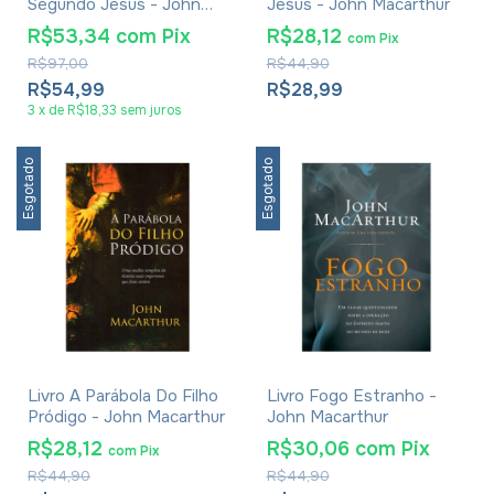
Segundo Jesus - John
Jesus - John Macarthur
MacArthur
R$53,34
com
Pix
R$28,12
com
Pix
R$97,00
R$44,90
R$54,99
R$28,99
3
x
de
R$18,33
sem juros
Esgotado
Esgotado
Livro A Parábola Do Filho
Livro Fogo Estranho -
Pródigo - John Macarthur
John Macarthur
R$28,12
R$30,06
com
Pix
com
Pix
R$44,90
R$44,90