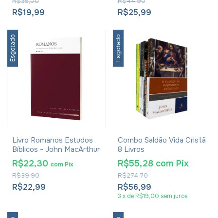
R$35,00
R$44,90
R$19,99
R$25,99
Esgotado
Esgotado
Livro Romanos Estudos
Combo Saldão Vida Cristã
Bíblicos - John MacArthur
8 Livros
R$22,30
R$55,28
com
Pix
com
Pix
R$39,90
R$274,70
R$22,99
R$56,99
3
x
de
R$19,00
sem juros