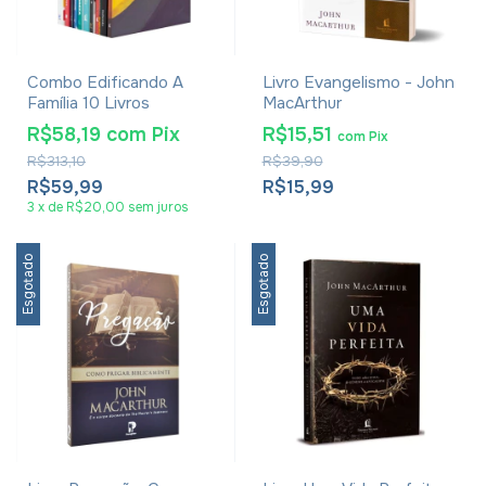
Combo Edificando A
Livro Evangelismo - John
Família 10 Livros
MacArthur
R$58,19
com
Pix
R$15,51
com
Pix
R$313,10
R$39,90
R$59,99
R$15,99
3
x
de
R$20,00
sem juros
Esgotado
Esgotado