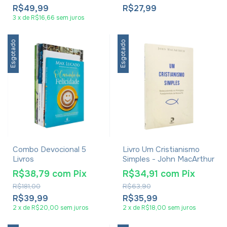
R$49,99
R$27,99
3
x
de
R$16,66
sem juros
Esgotado
Esgotado
Combo Devocional 5
Livro Um Cristianismo
Livros
Simples - John MacArthur
R$38,79
com
Pix
R$34,91
com
Pix
R$181,00
R$63,90
R$39,99
R$35,99
2
x
de
R$20,00
sem juros
2
x
de
R$18,00
sem juros