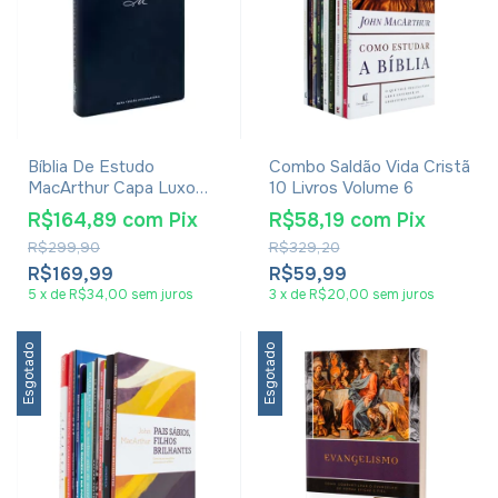
Bíblia De Estudo
Combo Saldão Vida Cristã
MacArthur Capa Luxo
10 Livros Volume 6
Azul
R$164,89
com
Pix
R$58,19
com
Pix
R$299,90
R$329,20
R$169,99
R$59,99
5
x
de
R$34,00
sem juros
3
x
de
R$20,00
sem juros
Esgotado
Esgotado