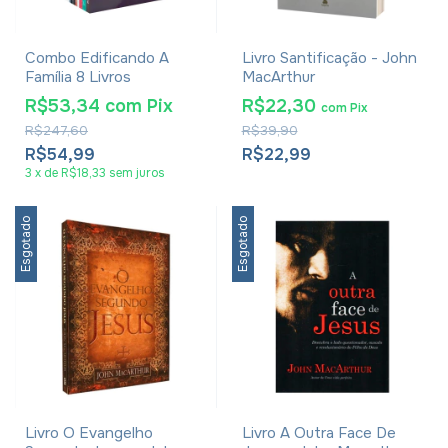
Combo Edificando A
Livro Santificação - John
Família 8 Livros
MacArthur
R$53,34
com
Pix
R$22,30
com
Pix
R$247,60
R$39,90
R$54,99
R$22,99
3
x
de
R$18,33
sem juros
Esgotado
Esgotado
Livro O Evangelho
Livro A Outra Face De