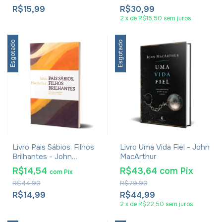
R$15,99
R$30,99
2
x
de
R$15,50
sem juros
Esgotado
Esgotado
Livro Pais Sábios, Filhos
Livro Uma Vida Fiel - John
Brilhantes - John
MacArthur
MacArthur
R$14,54
R$43,64
com
Pix
com
Pix
R$44,90
R$79,90
R$14,99
R$44,99
2
x
de
R$22,50
sem juros