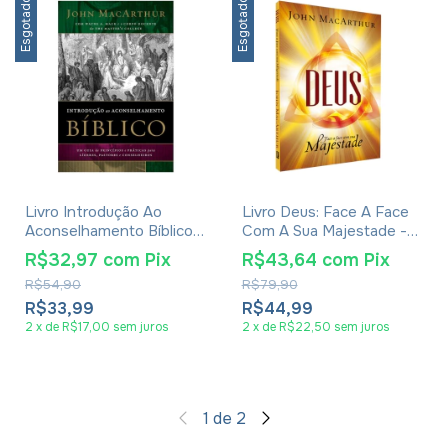
Esgotado
Esgotado
Livro Introdução Ao
Livro Deus: Face A Face
Aconselhamento Bíblico -
Com A Sua Majestade -
John MacArthur
John MacArthur
R$32,97
com
Pix
R$43,64
com
Pix
R$54,90
R$79,90
R$33,99
R$44,99
2
x
de
R$17,00
sem juros
2
x
de
R$22,50
sem juros
1
de
2