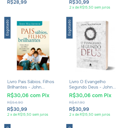
R$28,99
R$30,99
2
x
de
R$15,50
sem juros
Esgotado
Esgotado
Livro Pais Sábios, Filhos
Livro O Evangelho
Brilhantes - John
Segundo Deus - John
Macarthur
Macarthur
R$30,06
com
Pix
R$30,06
com
Pix
R$54,90
R$47,90
R$30,99
R$30,99
2
x
de
R$15,50
sem juros
2
x
de
R$15,50
sem juros