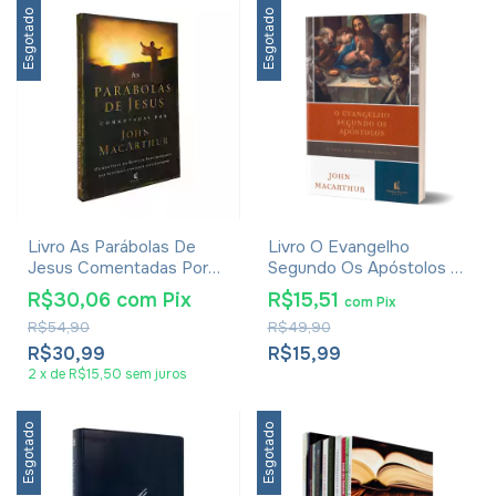
Esgotado
Esgotado
Livro As Parábolas De
Livro O Evangelho
Jesus Comentadas Por
Segundo Os Apóstolos -
John Macarthur
John MacArthur
R$30,06
com
Pix
R$15,51
com
Pix
R$54,90
R$49,90
R$30,99
R$15,99
2
x
de
R$15,50
sem juros
Esgotado
Esgotado