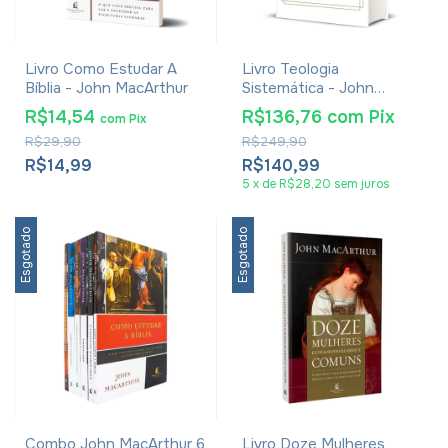
Livro Como Estudar A
Livro Teologia
Bíblia - John MacArthur
Sistemática - John
MacArthur E Richard
R$14,54
R$136,76
com
Pix
com
Pix
Mayhue
R$29,90
R$249,90
R$14,99
R$140,99
5
x
de
R$28,20
sem juros
Esgotado
Esgotado
Combo John MacArthur 6
Livro Doze Mulheres