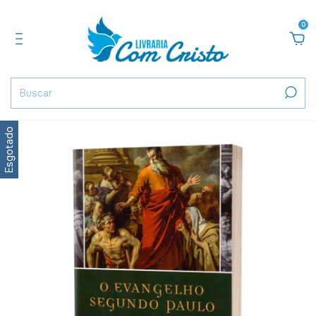
0
Esgotado