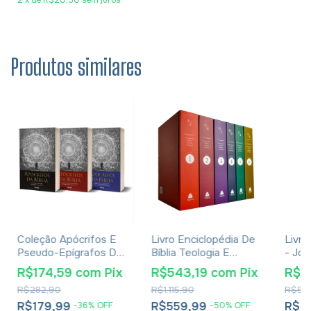
Produtos similares
Coleção Apócrifos E
Livro Enciclopédia De
Livro
Pseudo-Epígrafos Da
Bíblia Teologia E
- Jos
Bíblia
Filosofia - R. N.
Cost
R$174,59
com
Pix
R$543,19
com
Pix
R$1
Champlin
R$282,90
R$1.115,90
R$59
R$179,99
R$559,99
R$1
-
36
%
OFF
-
50
%
OFF