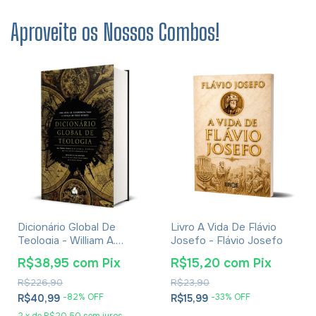
Aproveite os Nossos Combos!
Dicionário Global De
Livro A Vida De Flávio
Teologia - William A.
Josefo - Flávio Josefo
Dyrness
R$38,95
com
Pix
R$15,20
com
Pix
R$226,90
R$23,90
-
82
% OFF
-
33
% OFF
R$40,99
R$15,99
2
x
de
R$20,50
sem juros