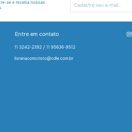
re-se e receba nossas
s.
Entre em contato
11 3242-2392 / 11 95636-9512
livrariacomcristo@cdle.com.br