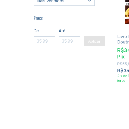
Preço
De
Até
Livro 
Aplicar
Doutr
Louis
R$3
Pix
R$55,
R$3
2
x
de
juros