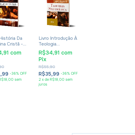
História Da
Livro Introdução À
ina Cristã -
Teologia
 Berkhof
Sistemática - Louis
4,91
com
R$34,91
com
Berkhof
Pix
90
R$55,90
5,99
R$35,99
-
36
%
OFF
-
36
%
OFF
R$18,00
sem
2
x
de
R$18,00
sem
juros