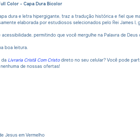
ull Color - Capa Dura Bicolor
a dura e letra hipergigante, traz a tradução histórica e fiel que ma
osamente elaborada por estudiosos selecionados pelo Rei James I, g
e acessibilidade, permitindo que você mergulhe na Palavra de Deus
 boa leitura.
s da
Livraria Cristã Com Cristo
direto no seu celular? Você pode par
ca nenhuma de nossas ofertas!
 de Jesus em Vermelho