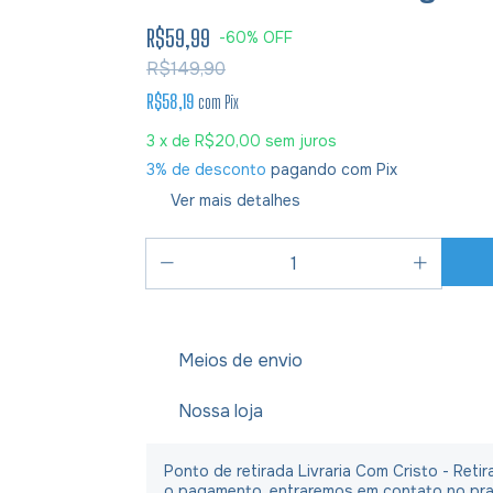
R$59,99
-
60
%
OFF
R$149,90
R$58,19
com
Pix
3
x de
R$20,00
sem juros
3% de desconto
pagando com Pix
Ver mais detalhes
Meios de envio
Nossa loja
Ponto de retirada Livraria Com Cristo - Ret
o pagamento, entraremos em contato no praz