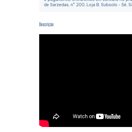
de Sarzedas, n° 200, Loja B, Subsolo - Sé, S
Descrição