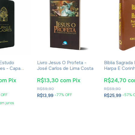
 Estudo
Livro Jesus O Profeta -
Bíblia Sagrad
res - Capa
José Carlos de Lima Costa
Harpa E Corin
Luxo Veneza 
om
Pix
R$13,30
com
Pix
R$24,70
c
R$59,90
R$59,90
 OFF
-
77
% OFF
-
57
% 
R$13,99
R$25,99
em juros