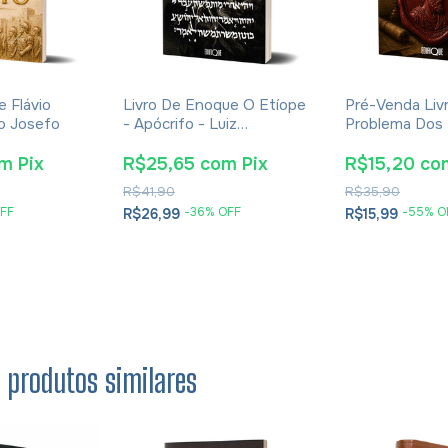
e Flávio
Livro De Enoque O Etíope
Pré-Venda Liv
io Josefo
- Apócrifo - Luiz
Problema Dos
Alexandre Solano Rossi
E Soluções- E
Cesareia
om
Pix
R$25,65
com
Pix
R$15,20
co
R$41,90
R$35,90
FF
-
36
% OFF
-
55
% O
R$26,99
R$15,99
s produtos similares