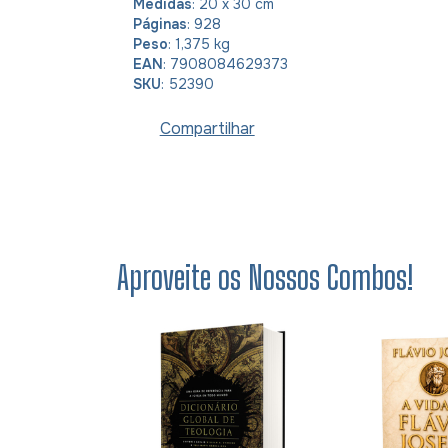
Medidas
: 20 x 30 cm
Páginas
: 928
Peso
: 1,375 kg
EAN
: 7908084629373
SKU
: 52390
Compartilhar
Aproveite os Nossos Combos!