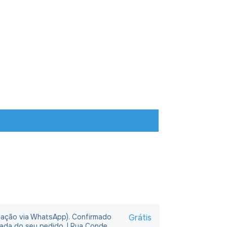
rmação via WhatsApp). Confirmado
Grátis
rada do seu pedido. | Rua Conde