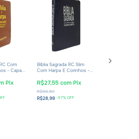
a RC Com
Bíblia Sagrada RC Slim
Bíblia Do Pereg
hos - Capa
Com Harpa E Corinhos -
Cristal
Whisk
Capa Luxo Azul
om
Pix
R$27,55
com
Pix
R$70,30
co
R$66,90
R$105,90
OFF
-
57
% OFF
-
30
% O
R$28,99
R$73,99
4
x
de
R$18,50
se