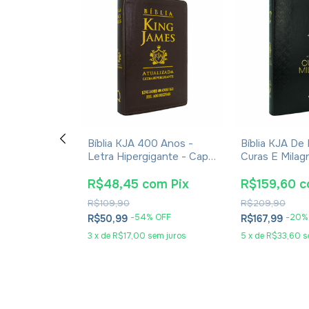
usalém - Capa
Bíblia KJA 400 Anos -
Bíblia KJA De
Letra Hipergigante - Capa
Curas E Milag
Luxo Marrom
Luxo Preta
om
Pix
R$48,45
com
Pix
R$159,60
c
R$109,90
R$209,90
% OFF
-
54
% OFF
-
20
%
R$50,99
R$167,99
sem juros
3
x
de
R$17,00
sem juros
5
x
de
R$33,60
s