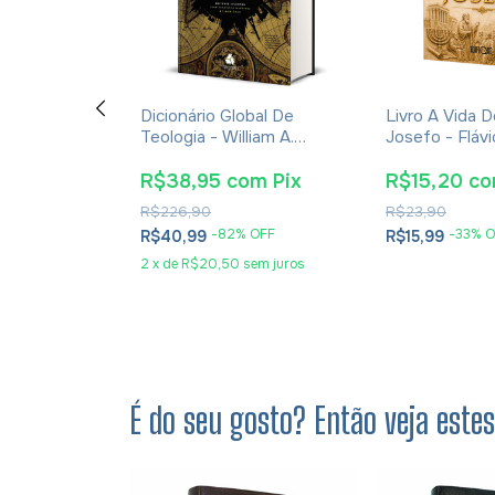
 De Um Diabo
Dicionário Global De
Livro A Vida D
z - C. S.
Teologia - William A.
Josefo - Fláv
hura
Dyrness
om
Pix
R$38,95
com
Pix
R$15,20
c
R$226,90
R$23,90
 OFF
-
82
% OFF
-
33
% O
R$40,99
R$15,99
2
x
de
R$20,50
sem juros
É do seu gosto? Então veja este