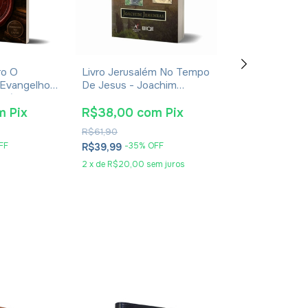
ro O
Livro Jerusalém No Tempo
Livro Manual De
 Evangelhos
De Jesus - Joachim
Costumes E Tr
usébio De
Jeremias - Impressão
Dos Tempos Bíb
2024
Leonardo Andr
m
Pix
R$38,00
com
Pix
R$30,40
co
R$61,90
R$49,90
FF
-
35
% OFF
-
36
% O
R$39,99
R$31,99
2
x
de
R$20,00
sem juros
2
x
de
R$16,00
se