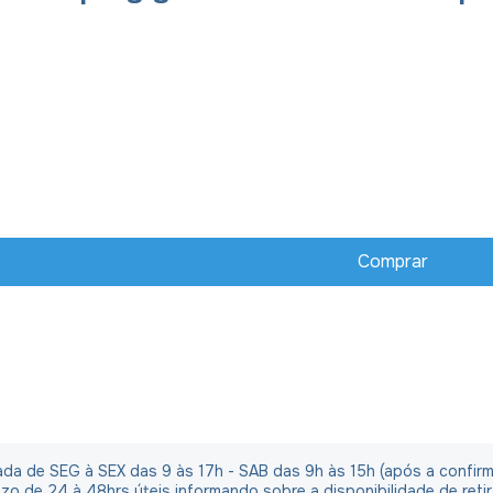
irada de SEG à SEX das 9 às 17h - SAB das 9h às 15h (após a confi
o de 24 à 48hrs úteis informando sobre a disponibilidade de reti