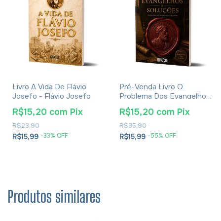
Livro A Vida De Flávio
Pré-Venda Livro O
Josefo - Flávio Josefo
Problema Dos Evangelhos
E Soluções- Eusébio De
R$15,20
com
Pix
R$15,20
com
Pix
Cesareia
R$23,90
R$35,90
-
33
% OFF
-
55
% OFF
R$15,99
R$15,99
Produtos similares