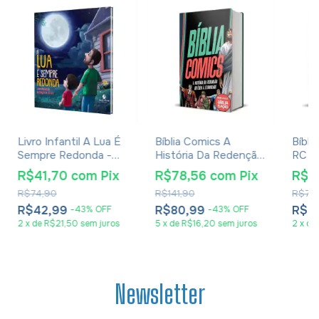
Livro Infantil A Lua É
Bíblia Comics A
Bíbli
Sempre Redonda -
História Da Redenção
RC L
Jonathan Gibson
Do Éden À Eternidade
Harpa
R$41,70
com
Pix
R$78,56
com
Pix
R$3
Preta
Cori
R$74,90
R$141,90
R$70
Pequ
Jard
R$42,99
R$80,99
R$3
-
43
%
OFF
-
43
%
OFF
2
x
de
R$21,50
sem juros
5
x
de
R$16,20
sem juros
2
x
de
Newsletter