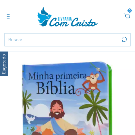
0
Esgotado