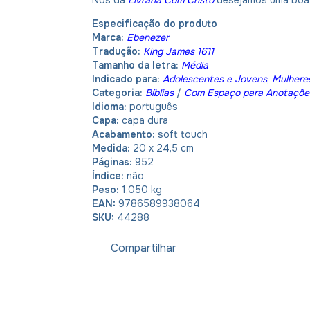
Nós da
Livraria Com Cristo
desejamos uma boa l
Especificação do produto
Marca:
Ebenezer
Tradução:
King James 1611
Tamanho da letra:
Média
Indicado para:
Adolescentes e Jovens
,
Mulhere
Categoria:
Bíblias
/
Com
Espaço para Anotaçõe
Idioma:
português
Capa:
capa dura
Acabamento:
soft touch
Medida:
20 x 24,5 cm
Páginas:
952
Índice:
não
Peso:
1,050 kg
EAN:
9786589938064
SKU:
44288
Compartilhar