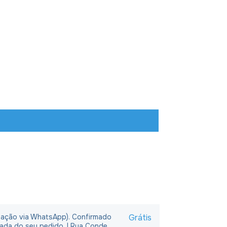
rmação via WhatsApp). Confirmado
Grátis
rada do seu pedido. | Rua Conde