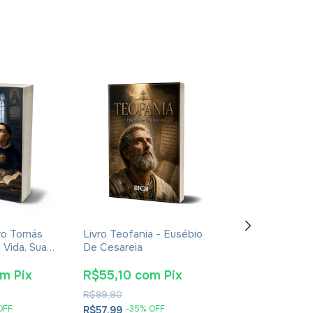
ro Tomás
Livro Teofania - Eusébio
Livro De Enoqu
 Vida, Sua
De Cesareia
- Apócrifo - Lu
oca -
Alexandre Sola
nt Giralt
om
Pix
R$55,10
com
Pix
R$25,65
co
R$89,90
R$41,90
OFF
-
35
% OFF
-
36
% O
R$57,99
R$26,99