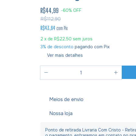
R$44,99
-
60
%
OFF
R$112,90
R$43,64
com
Pix
2
x de
R$22,50
sem juros
3% de desconto
pagando com Pix
Ver mais detalhes
Meios de envio
Nossa loja
Ponto de retirada Livraria Com Cristo - Ret
o pagamento, entraremos em contato no praz