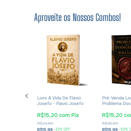
Aproveite os Nossos Combos!
ção E A
Livro A Vida De Flávio
Pré-Venda Liv
cações Da
Josefo - Flávio Josefo
Problema Dos
rna Para A
E Soluções- 
tã - James K.
Cesareia
m
Pix
R$15,20
com
Pix
R$15,20
c
R$23,90
R$35,90
OFF
-
33
% OFF
-
55
% 
R$15,99
R$15,99