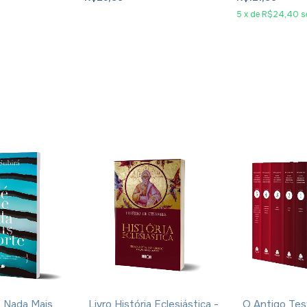
5
x
de
R$24,40
s
e Nada Mais
Livro História Eclesiástica -
O Antigo Te