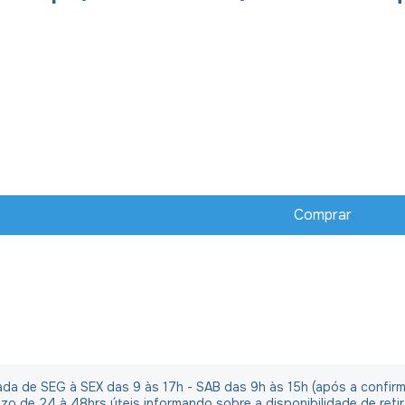
irada de SEG à SEX das 9 às 17h - SAB das 9h às 15h (após a confi
o de 24 à 48hrs úteis informando sobre a disponibilidade de reti