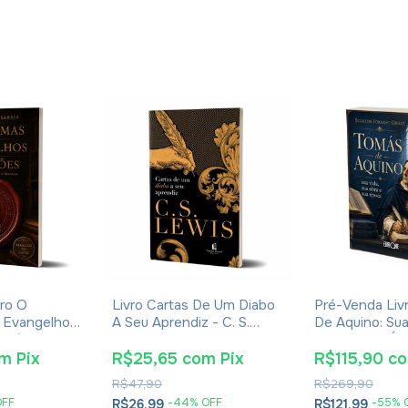
ro O
Livro Cartas De Um Diabo
Pré-Venda Liv
 Evangelhos
A Seu Aprendiz - C. S.
De Aquino: Sua
Eusébio De
Lewis - Brochura
Obra E Sua Ép
Eudaldo Forme
om
Pix
R$25,65
com
Pix
R$115,90
c
R$47,90
R$269,90
OFF
-
44
% OFF
-
55
% 
R$26,99
R$121,99