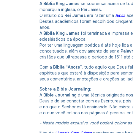
A
Bíblia King James
se sobressai acima de tod
monarquia inglesa, o Rei James.
O intuito do
Rei James
era fazer uma
Bíblia
ace
Destes acadêmicos foram escolhidos cinquenta
anos.
A
Bíblia King James
foi terminada e impressa 
eclesiásticos da época.
Por ter uma linguagem poética é até hoje lida e
conceituados, além obviamente de ser a
Palav
cristãos que ultrapassa o período de 1611 até 
Com a
Bíblia “Anote”
, tudo aquilo que Deus f
espirituais que estará à disposição para semp
seus comentários, anotações e orações ao lad
Sobre a Bible Journaling:
A
Bible Journaling
é uma técnica originada nos
Deus e de se conectar com as Escrituras, pois
e no que o Senhor está ensinando. Não existe 
e o que você coloca nas páginas é pessoal ent
- Neste modelo exclusivo você poderá colorir as l