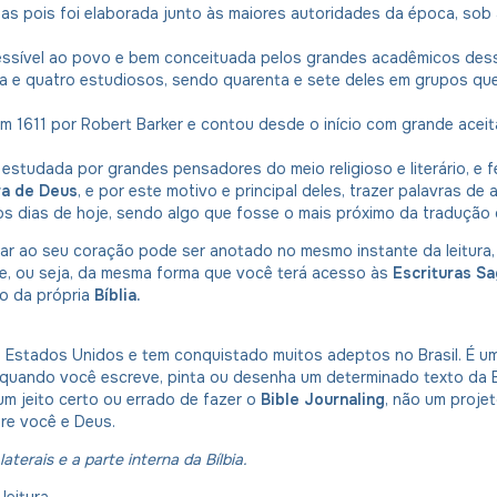
as pois foi elaborada junto às maiores autoridades da época, so
ssível ao povo e bem conceituada pelos grandes acadêmicos dess
 e quatro estudiosos, sendo quarenta e sete deles em grupos que
em 1611 por Robert Barker e contou desde o início com grande ace
 estudada por grandes pensadores do meio religioso e literário, e f
ra de Deus
, e por este motivo e principal deles, trazer palavras de 
os dias de hoje, sendo algo que fosse o mais próximo da tradução o
alar ao seu coração pode ser anotado no mesmo instante da leitura
re, ou seja, da mesma forma que você terá acesso às
Escrituras S
o da própria
Bíblia.
 Estados Unidos e tem conquistado muitos adeptos no Brasil. É uma
 quando você escreve, pinta ou desenha um determinado texto da B
um jeito certo ou errado de fazer o
Bible Journaling
, não um proje
re você e Deus.
aterais e a parte interna da Bílbia.