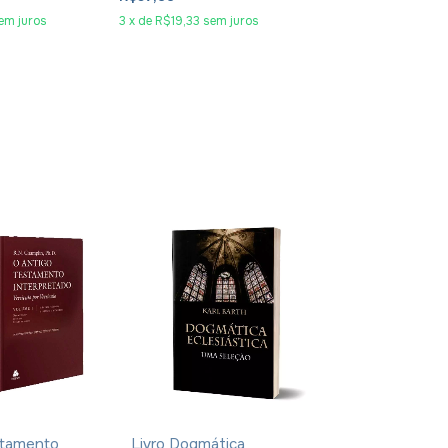
em juros
3
x
de
R$19,33
sem juros
stamento
Livro Dogmática
Bíblia King J