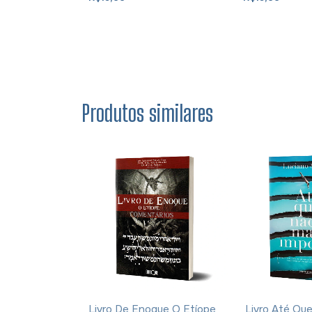
Produtos similares
Respeito -
Livro De Enoque O Etíope
Livro Até Qu