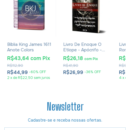
Bíblia King James 1611
Livro De Enoque O
Livro
Anote Colors
Etíope - Apócrifo -
Roman
Luiz Alexandre Solano
R$43,64
com
Pix
R$26,18
R$6
com
Pix
Rossi
R$112,90
R$41,90
R$97
R$44,99
R$26,99
R$6
-
60
%
OFF
-
36
%
OFF
2
x
de
R$22,50
sem juros
4
x
de
Newsletter
Cadastre-se e receba nossas ofertas.