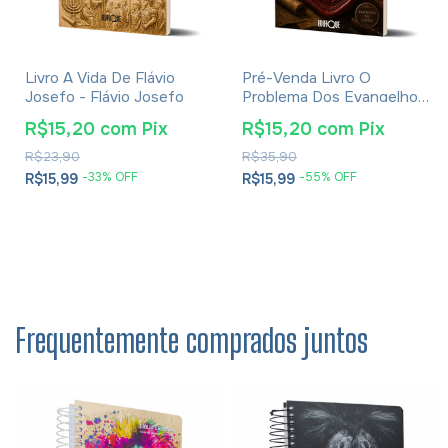
Livro A Vida De Flávio
Pré-Venda Livro O
Josefo - Flávio Josefo
Problema Dos Evangelhos
E Soluções- Eusébio De
R$15,20
com
Pix
R$15,20
com
Pix
Cesareia
R$23,90
R$35,90
-
33
% OFF
-
55
% OFF
R$15,99
R$15,99
Frequentemente comprados juntos