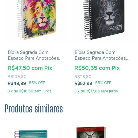
Bíblia Sagrada Com
Bíblia Sagrada Com
Espaço Para Anotações
Espaço Para Anotações
Harpa Avivada E Corinhos
Harpa Avivada E Corinhos
R$47,50
com
Pix
R$50,35
com
Pix
Lion Colors
Leão PB
R$109,90
R$118,90
-
55
% OFF
-
55
% OFF
R$49,99
R$52,99
3
x
de
R$16,66
sem juros
3
x
de
R$17,66
sem juros
Produtos similares