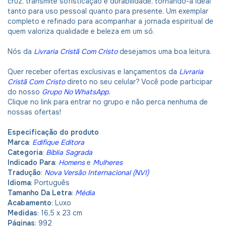
cruz, transmite sofisticação e durabilidade, tornando-a ideal
tanto para uso pessoal quanto para presente. Um exemplar
completo e refinado para acompanhar a jornada espiritual de
quem valoriza qualidade e beleza em um só.
Nós da
Livraria Cristã Com Cristo
desejamos uma boa leitura.
Quer receber ofertas exclusivas e lançamentos da
Livraria
Cristã Com Cristo
direto no seu celular? Você pode participar
do nosso
Grupo No WhatsApp
.
Clique no link para entrar no grupo e não perca nenhuma de
nossas ofertas!
Especificação do produto
Marca
:
Edifique Editora
Categoria
:
Bíblia Sagrada
Indicado Para
:
Homens
e
Mulheres
Tradução
:
Nova Versão Internacional (NVI)
Idioma
: Português
Tamanho Da Letra
:
Média
Acabamento
: Luxo
Medidas
: 16,5 x 23 cm
Páginas
: 992