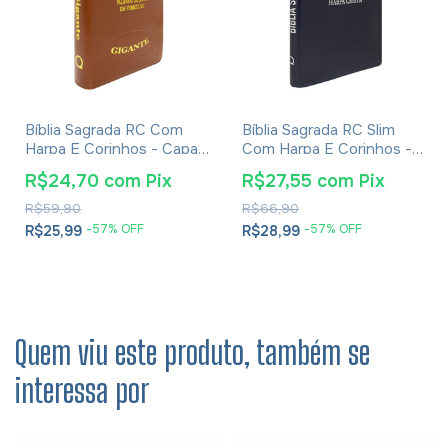
Bíblia Sagrada RC Com
Bíblia Sagrada RC Slim
Harpa E Corinhos - Capa
Com Harpa E Corinhos -
Luxo Veneza Whisk
Capa Luxo Azul
R$24,70
com
Pix
R$27,55
com
Pix
R$59,90
R$66,90
-
57
% OFF
-
57
% OFF
R$25,99
R$28,99
Quem viu este produto, também se
interessa por