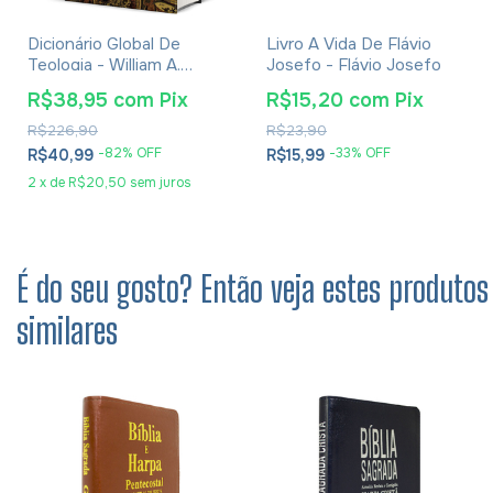
Dicionário Global De
Livro A Vida De Flávio
Teologia - William A.
Josefo - Flávio Josefo
Dyrness
R$38,95
com
Pix
R$15,20
com
Pix
R$226,90
R$23,90
-
82
% OFF
-
33
% OFF
R$40,99
R$15,99
2
x
de
R$20,50
sem juros
É do seu gosto? Então veja estes produtos
similares