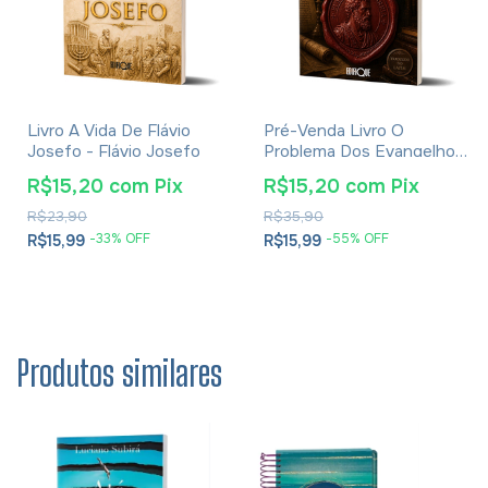
Livro A Vida De Flávio
Pré-Venda Livro O
Josefo - Flávio Josefo
Problema Dos Evangelhos
E Soluções- Eusébio De
R$15,20
com
Pix
R$15,20
com
Pix
Cesareia
R$23,90
R$35,90
-
33
% OFF
-
55
% OFF
R$15,99
R$15,99
Produtos similares