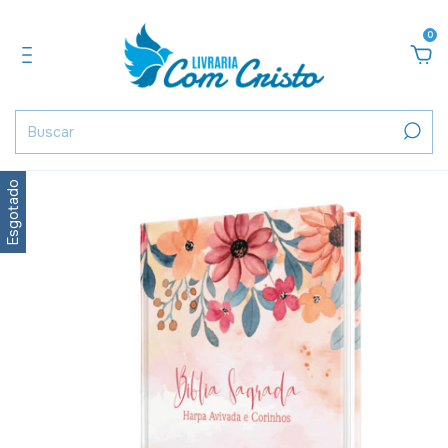
0
Esgotado