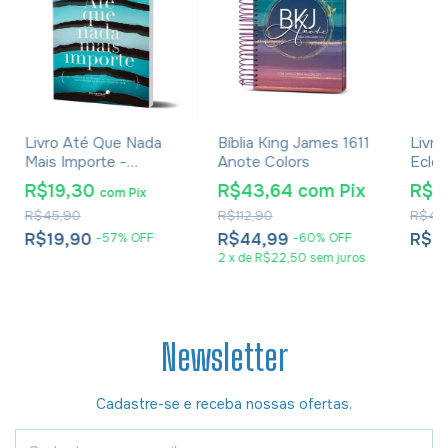
Livro Até Que Nada
Bíblia King James 1611
Livro
Mais Importe -
Anote Colors
Ecles
Luciano Subirá
Bart
R$19,30
R$43,64
com
Pix
R$2
com
Pix
R$45,90
R$112,90
R$46
R$19,90
R$44,99
R$2
-
57
%
OFF
-
60
%
OFF
2
x
de
R$22,50
sem juros
Newsletter
Cadastre-se e receba nossas ofertas.