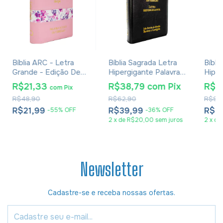
Bíblia ARC - Letra
Bíblia Sagrada Letra
Bíbli
Grande - Edição De
Hipergigante Palavra
Hipe
Promessas - Palavras
De Jesus Em
Harp
R$21,33
R$38,79
com
Pix
R$4
com
Pix
De Jesus Em
Vermelho Com Harpa
Capa
R$48,90
R$62,90
R$92
Vermelho - Harpa -
Zíper Preta
Capa Zíper Tricolor
R$21,99
R$39,99
R$4
-
55
%
OFF
-
36
%
OFF
Rosa
2
x
de
R$20,00
sem juros
2
x
de
Newsletter
Cadastre-se e receba nossas ofertas.