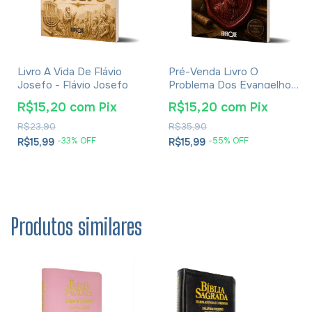
Livro A Vida De Flávio
Pré-Venda Livro O
Josefo - Flávio Josefo
Problema Dos Evangelhos
E Soluções- Eusébio De
R$15,20
com
Pix
R$15,20
com
Pix
Cesareia
R$23,90
R$35,90
-
33
% OFF
-
55
% OFF
R$15,99
R$15,99
Produtos similares