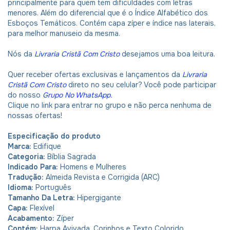
principalmente para quem tem dificuldades com letras
menores. Além do diferencial que é o Índice Alfabético dos
Esboços Temáticos. Contém capa zíper e índice nas laterais,
para melhor manuseio da mesma.
Nós da
Livraria Cristã Com Cristo
desejamos uma boa leitura.
Quer receber ofertas exclusivas e lançamentos da
Livraria
Cristã Com Cristo
direto no seu celular? Você pode participar
do nosso
Grupo No WhatsApp
.
Clique no link para entrar no grupo e não perca nenhuma de
nossas ofertas!
Especificação do produto
Marca:
Edifique
Categoria:
Bíblia Sagrada
Indicado Para:
Homens e Mulheres
Tradução:
Almeida Revista e Corrigida (ARC)
Idioma:
Português
Tamanho Da Letra:
Hipergigante
Capa:
Flexível
Acabamento:
Zíper
Contém:
Harpa Avivada, Corinhos e Texto Colorido.