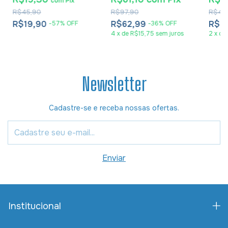
com
Pix
R$45,90
R$97,90
R$48
R$19,90
R$62,99
R$3
-
57
%
OFF
-
36
%
OFF
4
x
de
R$15,75
sem juros
2
x
de
Newsletter
Cadastre-se e receba nossas ofertas.
Institucional