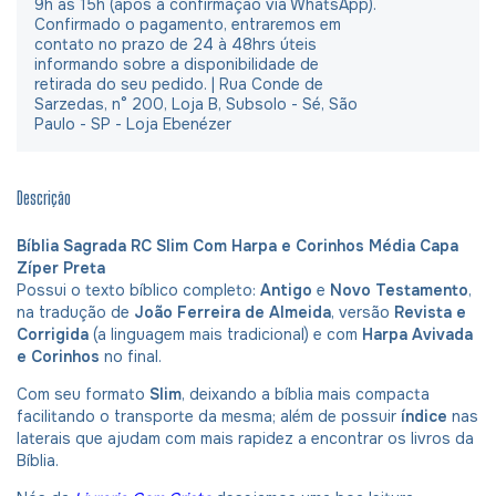
9h às 15h (após a confirmação via WhatsApp).
Confirmado o pagamento, entraremos em
contato no prazo de 24 à 48hrs úteis
informando sobre a disponibilidade de
retirada do seu pedido. | Rua Conde de
Sarzedas, n° 200, Loja B, Subsolo - Sé, São
Paulo - SP - Loja Ebenézer
Descrição
Bíblia Sagrada RC Slim Com Harpa e Corinhos Média Capa
Zíper Preta
Possui o texto bíblico completo:
Antigo
e
Novo Testamento
,
na tradução de
João Ferreira de Almeida
, versão
Revista e
Corrigida
(a linguagem mais tradicional) e com
Harpa Avivada
e Corinhos
no final.
Com seu formato
Slim
, deixando a bíblia mais compacta
facilitando o transporte da mesma; além de possuir
índice
nas
laterais que ajudam com mais rapidez a encontrar os livros da
Bíblia.