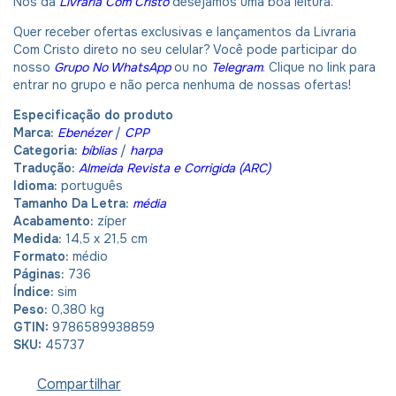
Nós da
Livraria Com Cristo
desejamos uma boa leitura.
Quer receber ofertas exclusivas e lançamentos da Livraria
Com Cristo direto no seu celular? Você pode participar do
nosso
Grupo No WhatsApp
ou no
Telegram
. Clique no link para
entrar no grupo e não perca nenhuma de nossas ofertas!
Especificação do produto
Marca:
Ebenézer
/
CPP
Categoria:
bíblias
/
harpa
Tradução:
Almeida Revista e Corrigida (ARC)
Idioma:
português
Tamanho Da Letra:
média
Acabamento:
zíper
Medida:
14,5 x 21,5 cm
Formato:
médio
Páginas:
736
Índice:
sim
Peso:
0,380 kg
GTIN:
9786589938859
SKU:
45737
Compartilhar