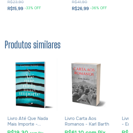
R$23,90
R$41,90
-
33
% OFF
-
36
% OFF
R$15,99
R$26,99
Produtos similares
Livro Até Que Nada
Livro Carta Aos
Livro
Mais Importe -
Romanos - Karl Barth
- Em
Luciano Subirá
R$19,30
R$61,10
com
Pix
R$3