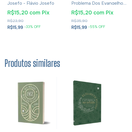
Josefo - Flávio Josefo
Problema Dos Evangelhos
E Soluções- Eusébio De
R$15,20
com
Pix
R$15,20
com
Pix
Cesareia
R$23,90
R$35,90
-
33
% OFF
-
55
% OFF
R$15,99
R$15,99
Produtos similares