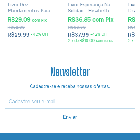
Livro Dez
Livro Esperança Na
Livro
Mandamentos Para A
Solidão - Elisabeth
Disto
Vida - Jen Wilkin
Elliot
Conf
R$29,09
R$36,85
com
Pix
R$3
com
Pix
Tendê
R$52,00
R$66,00
R$60
Jen 
R$29,99
R$37,99
R$3
-
42
%
OFF
-
42
%
OFF
2
x
de
R$19,00
sem juros
2
x
de
Newsletter
Cadastre-se e receba nossas ofertas.