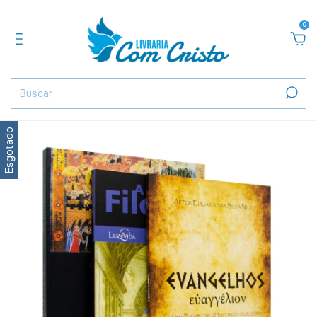
0
Esgotado