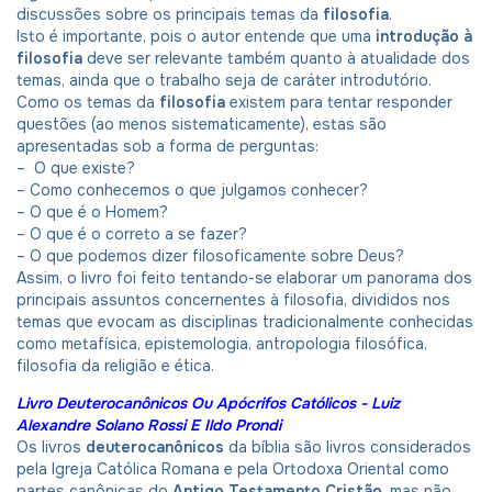
discussões sobre os principais temas da
filosofia
.
Isto é importante, pois o autor entende que uma
introdução à
filosofia
deve ser relevante também quanto à atualidade dos
temas, ainda que o trabalho seja de caráter introdutório.
Como os temas da
filosofia
existem para tentar responder
questões (ao menos sistematicamente), estas são
apresentadas sob a forma de perguntas:
– O que existe?
– Como conhecemos o que julgamos conhecer?
– O que é o Homem?
– O que é o correto a se fazer?
– O que podemos dizer filosoficamente sobre Deus?
Assim, o livro foi feito tentando-se elaborar um panorama dos
principais assuntos concernentes à filosofia, divididos nos
temas que evocam as disciplinas tradicionalmente conhecidas
como metafísica, epistemologia, antropologia filosófica,
filosofia da religião e ética.
Livro Deuterocanônicos Ou Apócrifos Católicos - Luiz
Alexandre Solano Rossi E Ildo Prondi
Os livros
deuterocanônicos
da bíblia são livros considerados
pela Igreja Católica Romana e pela Ortodoxa Oriental como
partes canônicas do
Antigo Testamento Cristão
, mas não