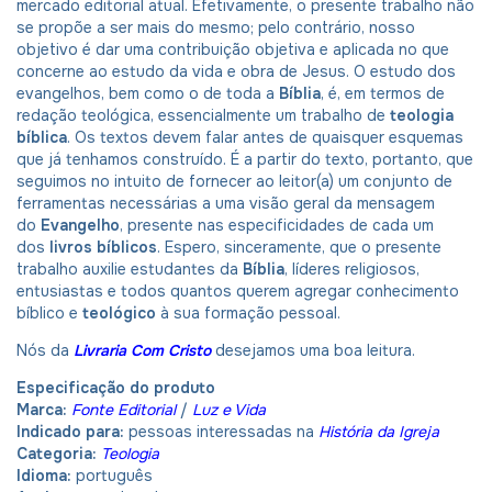
mercado editorial atual. Efetivamente, o presente trabalho não
se propõe a ser mais do mesmo; pelo contrário, nosso
objetivo é dar uma contribuição objetiva e aplicada no que
concerne ao estudo da vida e obra de Jesus. O estudo dos
evangelhos, bem como o de toda a
Bíblia
, é, em termos de
redação teológica, essencialmente um trabalho de
teologia
bíblica
. Os textos devem falar antes de quaisquer esquemas
que já tenhamos construído. É a partir do texto, portanto, que
seguimos no intuito de fornecer ao leitor(a) um conjunto de
ferramentas necessárias a uma visão geral da mensagem
do
Evangelho
, presente nas especificidades de cada um
dos
livros bíblicos
. Espero, sinceramente, que o presente
trabalho auxilie estudantes da
Bíblia
, líderes religiosos,
entusiastas e todos quantos querem agregar conhecimento
bíblico e
teológico
à sua formação pessoal.
Nós da
L
ivraria Com Cristo
desejamos uma boa leitura.
Especificação do produto
Marca:
Fonte Editorial
/
Luz e Vida
Indicado para:
pessoas interessadas na
História da Igreja
Categoria:
Teologia
Idioma:
português