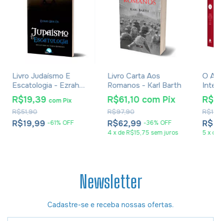
Livro Judaísmo E
Livro Carta Aos
O An
Escatologia - Ezrah
Romanos - Karl Barth
Inter
Ben Or
Por V
R$19,39
R$61,10
com
Pix
R$7
com
Pix
Volum
R$51,90
R$97,90
R$1.4
Cham
R$19,99
R$62,99
R$7
-
61
%
OFF
-
36
%
OFF
4
x
de
R$15,75
sem juros
5
x
de
Newsletter
Cadastre-se e receba nossas ofertas.