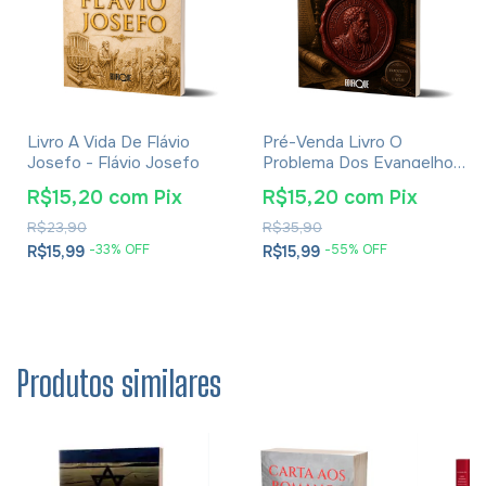
Livro A Vida De Flávio
Pré-Venda Livro O
Josefo - Flávio Josefo
Problema Dos Evangelhos
E Soluções- Eusébio De
R$15,20
com
Pix
R$15,20
com
Pix
Cesareia
R$23,90
R$35,90
-
33
% OFF
-
55
% OFF
R$15,99
R$15,99
Produtos similares