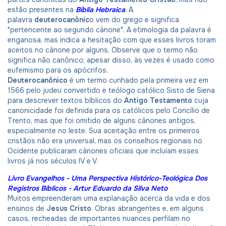
estão presentes na
Bíblia Hebraica
. A
palavra
deuterocanônic
o vem do grego e significa
"pertencente ao segundo cânone". A etimologia da palavra é
enganosa, mas indica a hesitação com que esses livros toram
aceitos no cânone por alguns. Observe que o termo não
significa não canônico; apesar disso, às vezes é usado como
eufemismo para os apócrifos.
Deuterocanônico
é um termo cunhado pela primeira vez em
1566 pelo judeu convertido e teólogo católico Sisto de Siena
para descrever textos bíblicos do
Antigo Testamento
cuja
canonicidade foi definida para os católicos pelo Concílio de
Trento, mas que foi omitido de alguns cânones antigos,
especialmente no leste. Sua aceitação entre os primeiros
cristãos não era universal, mas os conselhos regionais no
Ocidente publicaram cânones oficiais que incluíam esses
livros já nos séculos IV e V.
Livro Evangelhos - Uma Perspectiva Histórico-Teológica Dos
Registros Bíblicos - Artur Eduardo da Silva Neto
Muitos empreenderam uma explanação acerca da vida e dos
ensinos de
Jesus Cristo
. Obras abrangentes e, em alguns
casos, recheadas de importantes nuances perfilam no