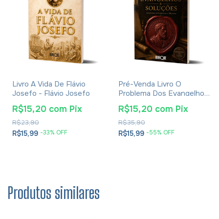
Livro A Vida De Flávio
Pré-Venda Livro O
Josefo - Flávio Josefo
Problema Dos Evangelhos
E Soluções- Eusébio De
R$15,20
com
Pix
R$15,20
com
Pix
Cesareia
R$23,90
R$35,90
-
33
% OFF
-
55
% OFF
R$15,99
R$15,99
Produtos similares