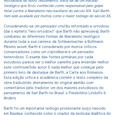
estudiosos do Novo Testamento, trata-se de um tratado
teológico que ficou conhecido como responsável pelo golpe
fatal contra o liberalismo neo-kantiano do século XIX. Karl Barth
tem sido avaliado por muitos como o maior teólogo do século XX.
Considerando-se um pensador cristão reformado e ortodoxo
(daí o epíteto "neo-ortodoxo" que Barth não apreciava), Barth
combateu as diferentes formas de liberalismo teológico
durante toda a sua carreira, de Schleiermacher a Bultmann.
Mesmo assim, Barth é considerado por muitos críticos
conservadores como um criptoliberal e um pensador
heterodoxo. O exame das fontes primárias por cada
estudioso parece ser o melhor caminho para entender melhor
este controvertido autor. E nada melhor que começar pelo
primeiro livro de destaque de Barth, a Carta aos Romanos.
Esta edição crítica e acadêmica contém o texto completo da
obra traduzindo diretamente do original alemão com
comentários pelo tradutor, um dos maiores estudiosos do
pensamento de Karl Barth no Brasil, o Presbitério Lindolfo K.
Anders.
Barth foi um importante teólogo protestante suíço nascido
em Basileia, conhecido como o criador da teologia dialêtica do