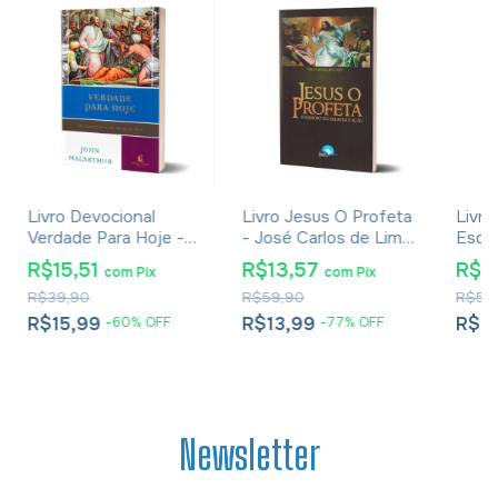
Livro Devocional
Livro Jesus O Profeta
Livro
Verdade Para Hoje -
- José Carlos de Lima
Escat
John MacArthur
Costa
Ben 
R$15,51
R$13,57
R$1
com
Pix
com
Pix
R$39,90
R$59,90
R$51,
R$15,99
R$13,99
R$1
-
60
%
OFF
-
77
%
OFF
Newsletter