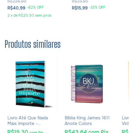
R$226,90
R$23,90
-
82
% OFF
-
33
% OFF
R$40,99
R$15,99
2
x
de
R$20,50
sem juros
Produtos similares
Livro Até Que Nada
Bíblia King James 1611
Livro
Mais Importe -
Anote Colors
Virão
Luciano Subirá
R$19,30
R$43,64
com
Pix
R$2
com
Pix