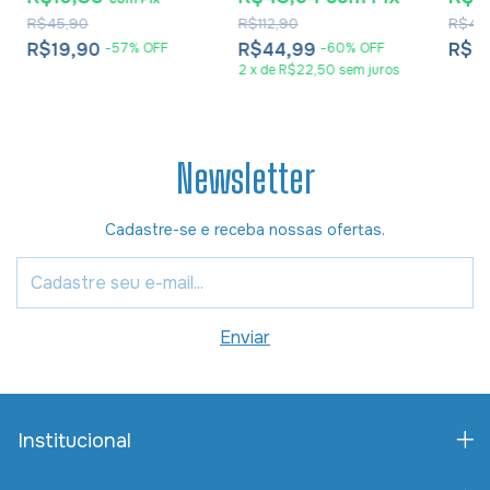
R$45,90
R$112,90
R$44
R$19,90
R$44,99
R$2
-
57
%
OFF
-
60
%
OFF
2
x
de
R$22,50
sem juros
Newsletter
Cadastre-se e receba nossas ofertas.
Institucional