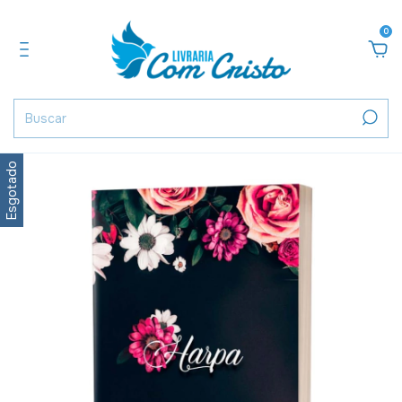
0
Esgotado