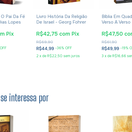
- O Pai Da Fé
Livro História Da Religião
Bíblia Em Quad
Dias Lopes
De Israel - Georg Fohrer
Verso A Verso 
Evangelho De
om
Pix
R$42,75
com
Pix
R$47,50
co
R$69,90
R$61,90
 OFF
-
36
% OFF
-
19
% O
R$44,99
R$49,99
2
x
de
R$22,50
sem juros
3
x
de
R$16,66
se
se interessa por