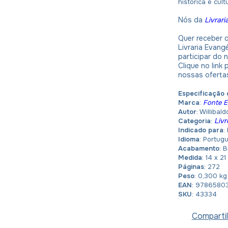
histórica e cultu
Nós da
Livrari
Quer receber 
Livraria Evang
participar do
Clique no link
nossas oferta
Especificação 
Marca
:
Fonte Ed
Autor
: Williba
Livr
Categoria
:
Indicado para
:
Idioma
:
Portug
Acabamento
: 
Medida
: 14 x 2
Páginas
: 272
Peso
: 0,300 k
EAN
: 9786580
SKU
: 43334
Compartil