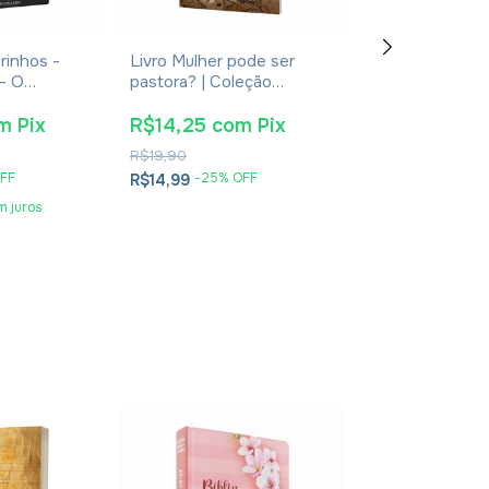
rinhos -
Livro Mulher pode ser
Livro Isaias - 
- O
pastora? | Coleção
Messiânico - L
 Mateus
Teologia para todos - Vik
Andrade
Zalewski Baracy
m
Pix
R$14,25
com
Pix
R$19,00
co
R$19,90
R$30,90
FF
-
25
% OFF
-
35
% O
R$14,99
R$19,99
m juros