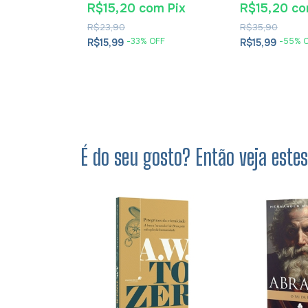
tã - James K.
Cesareia
m
Pix
R$15,20
com
Pix
R$15,20
c
R$23,90
R$35,90
OFF
-
33
% OFF
-
55
% 
R$15,99
R$15,99
É do seu gosto? Então veja este