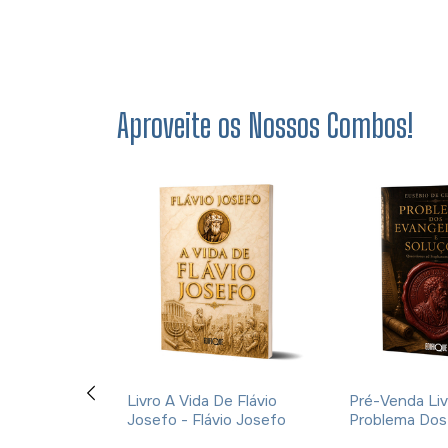
Aproveite os Nossos Combos!
ção E A
Livro A Vida De Flávio
Pré-Venda Liv
cações Da
Josefo - Flávio Josefo
Problema Dos
rna Para A
E Soluções- 