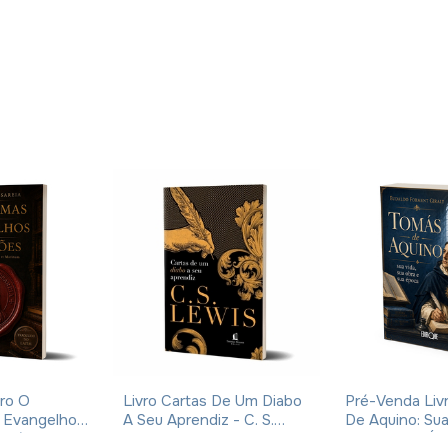
ro O
Livro Cartas De Um Diabo
Pré-Venda Liv
 Evangelhos
A Seu Aprendiz - C. S.
De Aquino: Sua
Eusébio De
Lewis - Brochura
Obra E Sua Ép