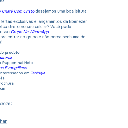
ral.
a Cristã Com Cristo
desejamos uma boa leitura.
ofertas exclusivas e lançamentos da Ebenézer
élica direto no seu celular? Você pode
 nosso
Grupo No WhatsApp
.
 para entrar no grupo e não perca nenhuma de
s!
do produto
itorial
ldo Ruppenthal Neto
os Evangélicos
 Interessados em
Teologia
uês
Brochura
1 cm
g
330782
har