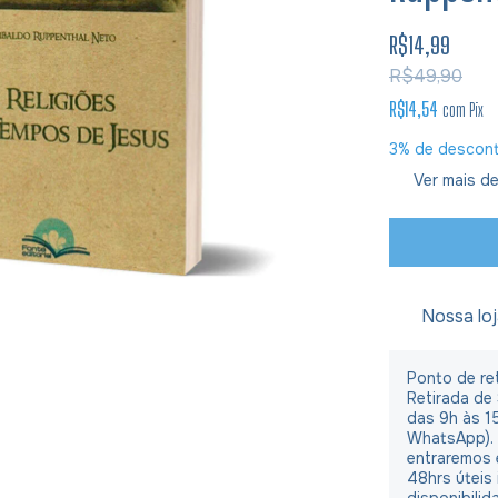
R$14,99
R$49,90
R$14,54
com
Pix
3% de descon
Ver mais de
Nossa lo
Ponto de ret
Retirada de
das 9h às 1
WhatsApp).
entraremos 
48hrs úteis
disponibilid