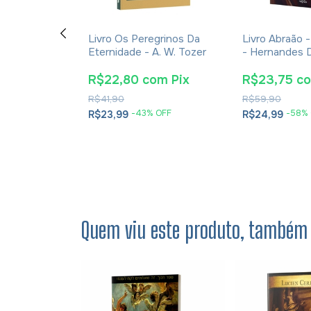
ução Ao Novo
Livro Os Peregrinos Da
Livro Abraão 
Histórias,
Eternidade - A. W. Tozer
- Hernandes 
eologia - M.
 - Vol. 1
om
Pix
R$22,80
com
Pix
R$23,75
c
R$41,90
R$59,90
 OFF
-
43
% OFF
-
58
%
R$23,99
R$24,99
em juros
Quem viu este produto, também 