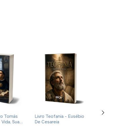
ro Tomás
Livro Teofania - Eusébio
Livro De Enoqu
 Vida, Sua
De Cesareia
- Apócrifo - Lu
oca -
Alexandre Sola