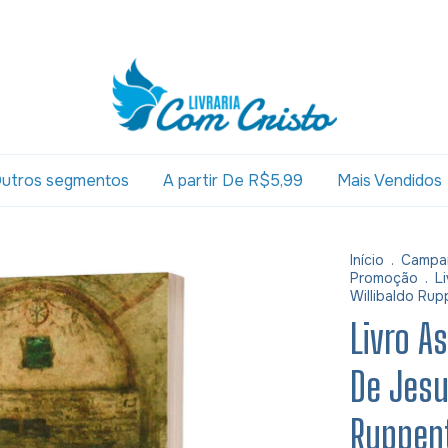
utros segmentos
A partir De R$5,99
Mais Vendidos
Início
.
Campa
Promoção
.
L
Willibaldo Rup
Livro A
De Jesu
Ruppen