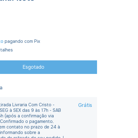
to
pagando com Pix
talhes
ja
irada Livraria Com Cristo -
Grátis
 SEG à SEX das 9 às 17h - SAB
5h (após a confirmação via
 Confirmado o pagamento,
em contato no prazo de 24 à
 informando sobre a
ade de retirada do seu pedido. |