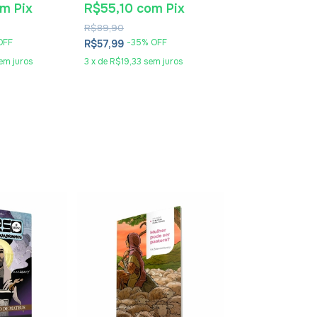
nt Giralt
om
Pix
R$55,10
com
Pix
R$25,65
co
R$89,90
R$41,90
OFF
-
35
% OFF
-
36
% O
R$57,99
R$26,99
em juros
3
x
de
R$19,33
sem juros