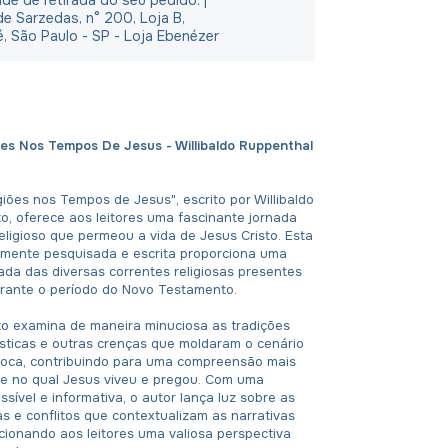
e Sarzedas, n° 200, Loja B,
é, São Paulo - SP - Loja Ebenézer
iões Nos Tempos De Jesus - Willibaldo Ruppenthal
igiões nos Tempos de Jesus", escrito por Willibaldo
o, oferece aos leitores uma fascinante jornada
eligioso que permeou a vida de Jesus Cristo. Esta
mente pesquisada e escrita proporciona uma
ada das diversas correntes religiosas presentes
urante o período do Novo Testamento.
o examina de maneira minuciosa as tradições
ísticas e outras crenças que moldaram o cenário
época, contribuindo para uma compreensão mais
te no qual Jesus viveu e pregou. Com uma
ível e informativa, o autor lança luz sobre as
as e conflitos que contextualizam as narrativas
rcionando aos leitores uma valiosa perspectiva