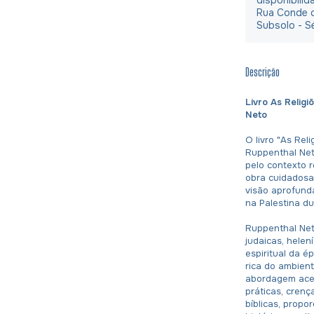
Rua Conde d
Subsolo - S
Descrição
Livro As Relig
Neto
O livro "As Rel
Ruppenthal Net
pelo contexto r
obra cuidadosa
visão aprofund
na Palestina d
Ruppenthal Net
judaicas, helen
espiritual da 
rica do ambien
abordagem acess
práticas, crenç
bíblicas, propo