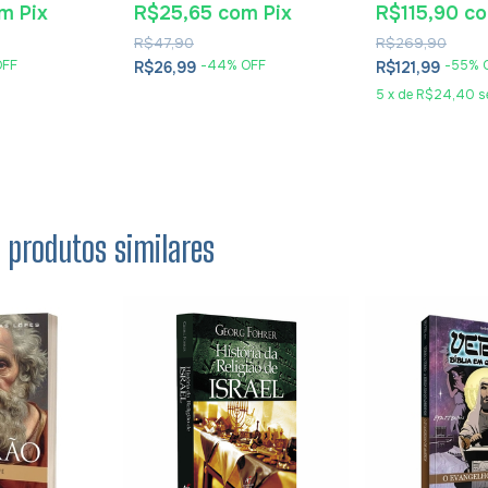
Eudaldo Forme
om
Pix
R$25,65
com
Pix
R$115,90
c
R$47,90
R$269,90
OFF
-
44
% OFF
-
55
% 
R$26,99
R$121,99
5
x
de
R$24,40
s
s produtos similares