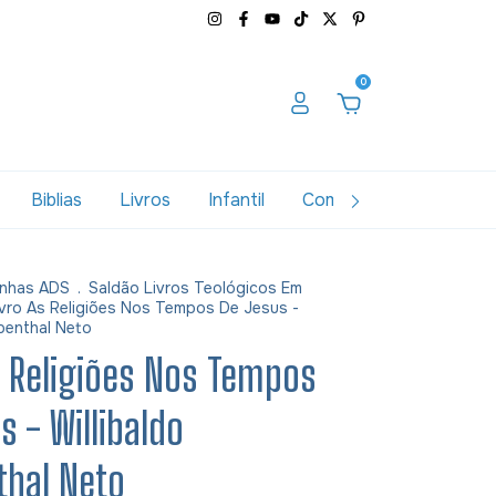
0
Biblias
Livros
Infantil
Combos
Variados
nhas ADS
.
Saldão Livros Teológicos Em
ivro As Religiões Nos Tempos De Jesus -
penthal Neto
s Religiões Nos Tempos
s - Willibaldo
thal Neto