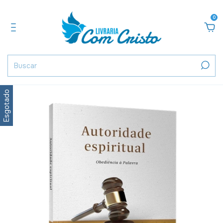
0
Esgotado