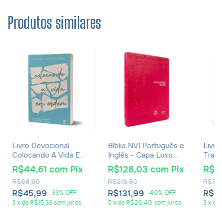
Produtos similares
Livro Devocional
Bíblia NVI Português e
Livro
Colocando A Vida Em
Inglês - Capa Luxo
Tran
Ordem - Deive
Pink
Lucia
R$44,61
com
Pix
R$128,03
com
Pix
R$4
Leonardo
R$68,90
R$219,90
R$73
R$45,99
R$131,99
R$4
-
33
%
OFF
-
40
%
OFF
3
x
de
R$15,33
sem juros
5
x
de
R$26,40
sem juros
3
x
de