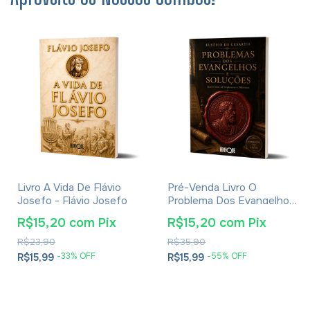
Livro A Vida De Flávio
Pré-Venda Livro O
Josefo - Flávio Josefo
Problema Dos Evangelhos
E Soluções- Eusébio De
R$15,20
com
Pix
R$15,20
com
Pix
Cesareia
R$23,90
R$35,90
-
33
% OFF
-
55
% OFF
R$15,99
R$15,99