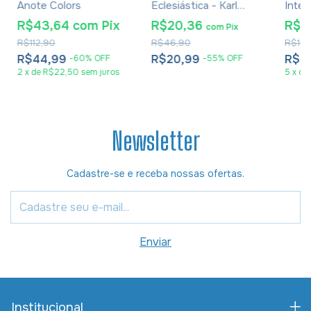
Anote Colors
Eclesiástica - Karl
Inter
Barth
Por V
R$43,64
com
Pix
R$20,36
R$7
com
Pix
Volum
R$112,90
R$46,90
R$1.4
Cham
R$44,99
R$20,99
R$7
-
60
%
OFF
-
55
%
OFF
2
x
de
R$22,50
sem juros
5
x
de
Newsletter
Cadastre-se e receba nossas ofertas.
Institucional