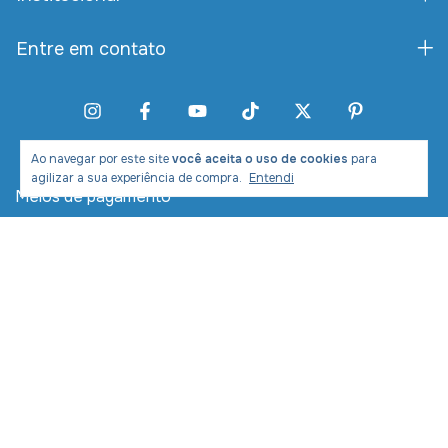
Entre em contato
Ao navegar por este site
você aceita o uso de cookies
para
agilizar a sua experiência de compra.
Entendi
Meios de pagamento
Meios de envio
Desenvolvimento e Marketing: