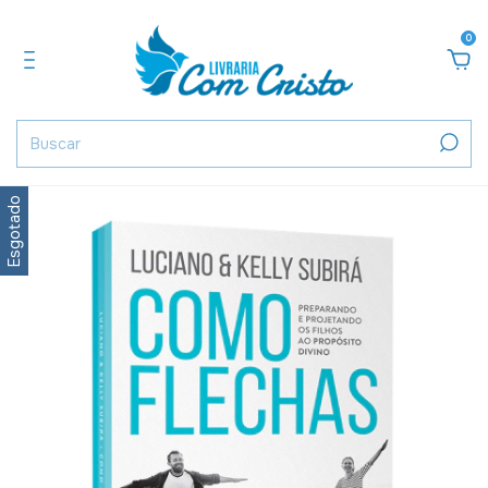
0
Esgotado