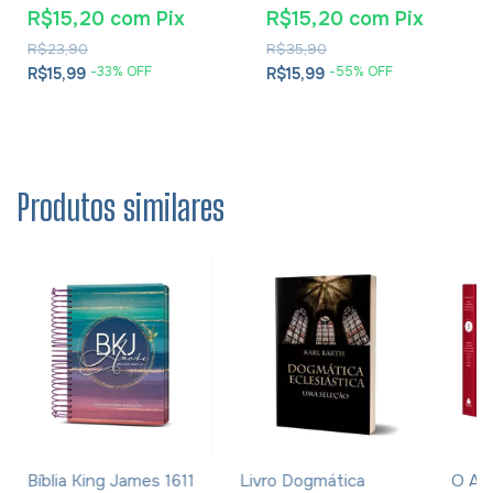
E Soluções- Eusébio De
R$15,20
com
Pix
R$15,20
com
Pix
Cesareia
R$23,90
R$35,90
-
33
% OFF
-
55
% OFF
R$15,99
R$15,99
Produtos similares
Bíblia King James 1611
Livro Dogmática
O An