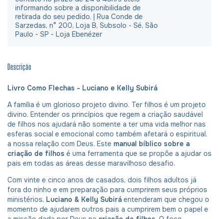
informando sobre a disponibilidade de
retirada do seu pedido. | Rua Conde de
Sarzedas, n° 200, Loja B, Subsolo - Sé, São
Paulo - SP - Loja Ebenézer
Descrição
Livro Como Flechas - Luciano e Kelly Subirá
A família é um glorioso projeto divino. Ter filhos é um projeto
divino. Entender os princípios que regem a criação saudável
de filhos nos ajudará não somente a ter uma vida melhor nas
esferas social e emocional como também afetará o espiritual,
a nossa relação com Deus. Este
manual bíblico sobre a
criação de filhos
é uma ferramenta que se propõe a ajudar os
pais em todas as áreas desse maravilhoso desafio.
Com vinte e cinco anos de casados, dois filhos adultos já
fora do ninho e em preparação para cumprirem seus próprios
ministérios,
Luciano & Kelly Subirá
entenderam que chegou o
momento de ajudarem outros pais a cumprirem bem o papel e
a missão dada por Deus na
criação de filhos
. O foco