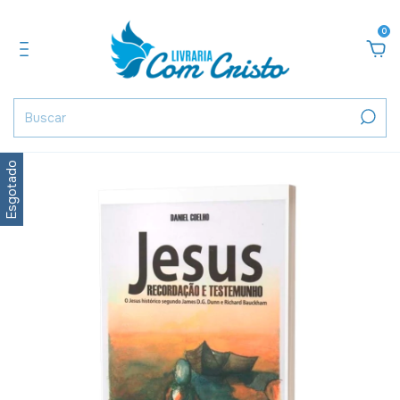
0
Esgotado