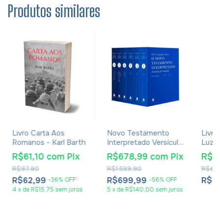
Produtos similares
Livro Carta Aos
Novo Testamento
Livro
Romanos - Karl Barth
Interpretado Versículo
Luz 
Por Versículo Russell
Alme
R$61,10
com
Pix
R$678,99
com
Pix
R$1
Norman Champlin
R$97,90
R$1.589,90
R$64
R$62,99
R$699,99
R$1
-
36
%
OFF
-
56
%
OFF
4
x
de
R$15,75
sem juros
5
x
de
R$140,00
sem juros