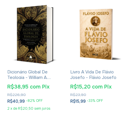
Dicionário Global De
Livro A Vida De Flávio
Teologia - William A.
Josefo - Flávio Josefo
Dyrness
R$38,95
com
Pix
R$15,20
com
Pix
R$226,90
R$23,90
-
82
% OFF
-
33
% OFF
R$40,99
R$15,99
2
x
de
R$20,50
sem juros