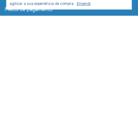
agilizar a sua experiência de compra.
Entendi
Meios de pagamento
Meios de envio
Desenvolvimento e Marketing:
Copyright LIVRARIA COM CRISTO COMERCIAL LTDA -
11391954000270 - 2026. Todos os direitos reservados.