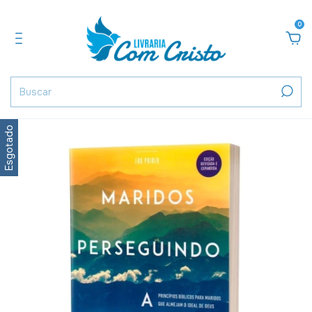
0
Esgotado