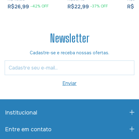
Bíblico - Heath
Lambert
R$26,99
R$22,99
R$2
-
42
%
OFF
-
37
%
OFF
Newsletter
Cadastre-se e receba nossas ofertas.
Institucional
Entre em contato