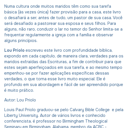
Numa cultura onde muitos maridos têm como sua tarefa
básica (às vezes única) fazer provisão para a casa, este livro
o desafiará a ser, antes de tudo, um pastor de sua casa. Você
será desafiado a pastorear sua esposa e seus filhos. Para
alguns, não raro, conduzir o lar no temor do Senhor limita-se a
frequentar regularmente a igreja com a família e observar
alguns princípios.
Lou Priolo
escreveu este livro com profundidade bíblica,
expondo em cada capítulo, de maneira clara, verdades para os
maridos extraídas das Escrituras, a fim de contribuir para que
estes sejam aperfeiçoados em sua tarefa, e ao mesmo tempo
empenhou-se por fazer aplicações específicas dessas
verdades, o que torna esse livro muito especial. Ele é
profundo em sua abordagem e fácil de ser apreendido porque
é muito prático.
Autor: Lou Priolo
Louis Paul Priolo graduou-se pelo Calvary Bible College e pela
Liberty University. Autor de vários livros e conhecido
conferencista, é professor no Birmingham Theological
Seminary em Birmingham, Alabama, membro da ACBC -