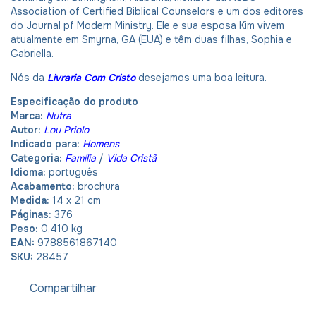
Association of Certified Biblical Counselors e um dos editores
do Journal pf Modern Ministry. Ele e sua esposa Kim vivem
atualmente em Smyrna, GA (EUA) e têm duas filhas, Sophia e
Gabriella.
Nós da
Livraria Com Cristo
desejamos uma boa leitura.
Especificação do produto
Marca:
Nutra
Autor:
Lou Priolo
Indicado para:
Homens
Categoria:
Família
/
Vida Cristã
Idioma:
português
Acabamento:
brochura
Medida:
14 x 21 cm
Páginas:
376
Peso:
0,410 kg
EAN:
9788561867140
SKU:
28457
Compartilhar