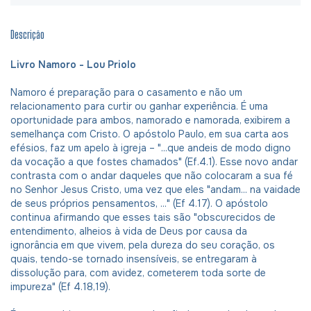
Descrição
Livro Namoro - Lou Priolo
Namoro é preparação para o casamento e não um
relacionamento para curtir ou ganhar experiência. É uma
oportunidade para ambos, namorado e namorada, exibirem a
semelhança com Cristo. O apóstolo Paulo, em sua carta aos
efésios, faz um apelo à igreja – "...que andeis de modo digno
da vocação a que fostes chamados" (Ef.4.1). Esse novo andar
contrasta com o andar daqueles que não colocaram a sua fé
no Senhor Jesus Cristo, uma vez que eles "andam... na vaidade
de seus próprios pensamentos, ..." (Ef 4.17). O apóstolo
continua afirmando que esses tais são "obscurecidos de
entendimento, alheios à vida de Deus por causa da
ignorância em que vivem, pela dureza do seu coração, os
quais, tendo-se tornado insensíveis, se entregaram à
dissolução para, com avidez, cometerem toda sorte de
impureza" (Ef 4.18,19).