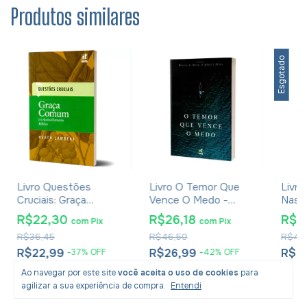
Produtos similares
Esgotado
Livro Questões
Livro O Temor Que
Livro
Cruciais: Graça
Vence O Medo -
Nas 
Comum e o
Wayne A. Mack
Reden
R$22,30
R$26,18
R$2
com
Pix
com
Pix
Aconselhamento
Tripp
R$36,45
R$46,50
R$49
Bíblico - Heath
Lambert
R$22,99
R$26,99
R$2
-
37
%
OFF
-
42
%
OFF
Ao navegar por este site
você aceita o uso de cookies
para
agilizar a sua experiência de compra.
Entendi