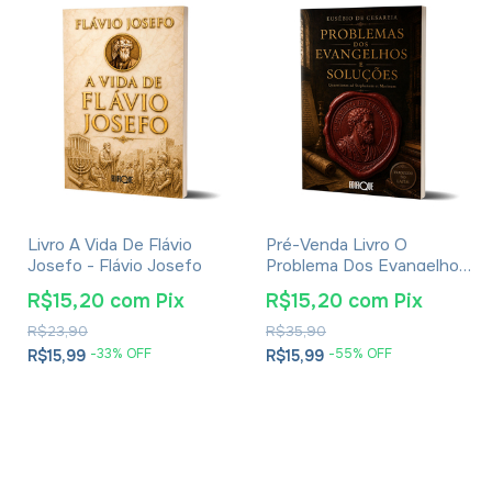
Livro A Vida De Flávio
Pré-Venda Livro O
Josefo - Flávio Josefo
Problema Dos Evangelhos
E Soluções- Eusébio De
R$15,20
com
Pix
R$15,20
com
Pix
Cesareia
R$23,90
R$35,90
-
33
% OFF
-
55
% OFF
R$15,99
R$15,99