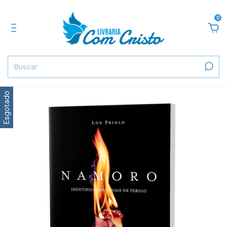
0
Esgotado