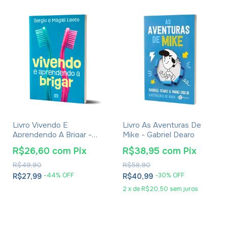
Livro Vivendo E
Livro As Aventuras De
Aprendendo A Brigar -
Mike - Gabriel Dearo
Sergio E Magali Leoto
R$26,60
com
Pix
R$38,95
com
Pix
R$49,90
R$58,90
-
44
% OFF
-
30
% OFF
R$27,99
R$40,99
2
x
de
R$20,50
sem juros