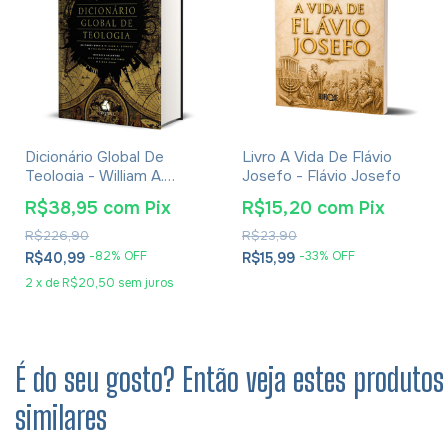
Dicionário Global De
Livro A Vida De Flávio
Teologia - William A.
Josefo - Flávio Josefo
Dyrness
R$38,95
com
Pix
R$15,20
com
Pix
R$226,90
R$23,90
-
82
% OFF
-
33
% OFF
R$40,99
R$15,99
2
x
de
R$20,50
sem juros
É do seu gosto? Então veja estes produtos
similares