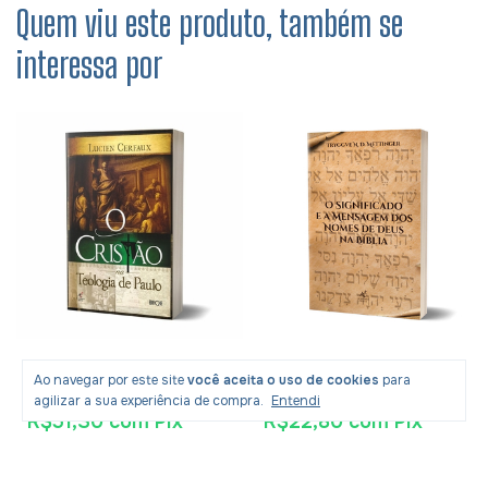
Quem viu este produto, também se
interessa por
Livro O Cristão Na
Livro O Significado E A
Ao navegar por este site
você aceita o uso de cookies
para
Teologia De Paulo - Lucien
Mensagem Dos Nomes De
agilizar a sua experiência de compra.
Entendi
Cerfaux
Deus Na Bíblia - Tryggve
R$51,30
com
Pix
R$22,80
com
Pix
N. D. Mettinger
R$83,90
R$39,90
-
36
% OFF
-
40
% OFF
R$53,99
R$23,99